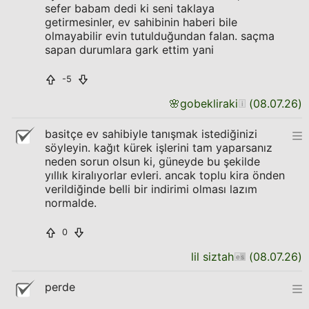
sefer babam dedi ki seni taklaya
getirmesinler, ev sahibinin haberi bile
olmayabilir evin tutulduğundan falan. saçma
sapan durumlara gark ettim yani
-5
🌸
gobekliraki
(
08.07.26
)
basitçe ev sahibiyle tanışmak istediğinizi
söyleyin. kağıt kürek işlerini tam yaparsanız
neden sorun olsun ki, güneyde bu şekilde
yıllık kiralıyorlar evleri. ancak toplu kira önden
verildiğinde belli bir indirimi olması lazım
normalde.
0
lil siztah
(
08.07.26
)
perde