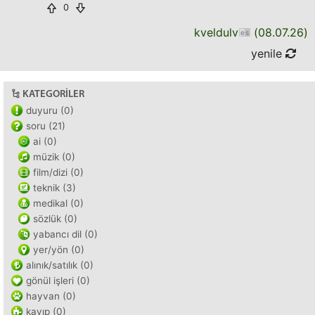
0
kveldulv
(
08.07.26
)
yenile
KATEGORILER
duyuru (0)
soru (21)
ai (0)
müzik (0)
film/dizi (0)
teknik (3)
medikal (0)
sözlük (0)
yabancı dil (0)
yer/yön (0)
alınık/satılık (0)
gönül işleri (0)
hayvan (0)
kayıp (0)