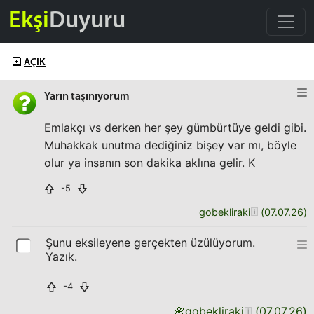
Ekşi
Duyuru
AÇIK
Yarın taşınıyorum
Emlakçı vs derken her şey gümbürtüye geldi gibi.
Muhakkak unutma dediğiniz bişey var mı, böyle
olur ya insanın son dakika aklına gelir. K
-5
gobekliraki
(
07.07.26
)
Şunu eksileyene gerçekten üzülüyorum.
Yazık.
-4
🌸
gobekliraki
(
07.07.26
)