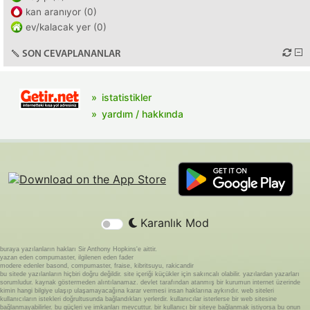
kan aranıyor (0)
ev/kalacak yer (0)
SON CEVAPLANANLAR
istatistikler
yardım / hakkında
Karanlık Mod
buraya yazılanların hakları Sir Anthony Hopkins'e aittir.
yazan eden compumaster, ilgilenen eden fader
modere edenler basond, compumaster, fraise, kibritsuyu, rakicandir
bu sitede yazılanların hiçbiri doğru değildir. site içeriği küçükler için sakıncalı olabilir. yazılardan yazarları
sorumludur. kaynak göstermeden alıntılanamaz. devlet tarafından atanmış bir kurumun internet üzerinde
kimin hangi bilgiye ulaşıp ulaşamayacağına karar vermesi insan haklarına aykırıdır. web siteleri
kullanıcıların istekleri doğrultusunda bağlandıkları yerlerdir. kullanıcılar isterlerse bir web sitesine
bağlanmayabilirler. bu güçleri ve imkanları mevcuttur. bir kullanıcı bir siteye bağlanmak istiyorsa bu onun