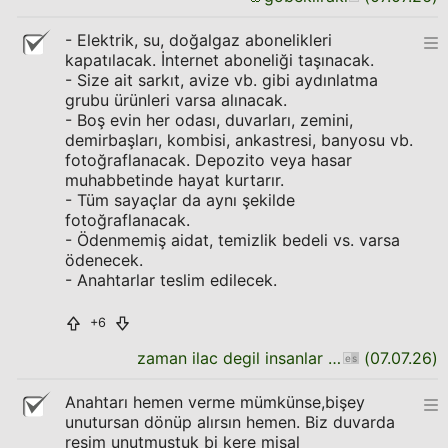
- Elektrik, su, doğalgaz abonelikleri
kapatılacak. İnternet aboneliği taşınacak.
- Size ait sarkıt, avize vb. gibi aydınlatma
grubu ürünleri varsa alınacak.
- Boş evin her odası, duvarları, zemini,
demirbaşları, kombisi, ankastresi, banyosu vb.
fotoğraflanacak. Depozito veya hasar
muhabbetinde hayat kurtarır.
- Tüm sayaçlar da aynı şekilde
fotoğraflanacak.
- Ödenmemiş aidat, temizlik bedeli vs. varsa
ödenecek.
- Anahtarlar teslim edilecek.
+6
zaman ilac degil insanlar unutkan
(
07.07.26
)
Anahtarı hemen verme mümkünse,bişey
unutursan dönüp alırsın hemen. Biz duvarda
resim unutmuştuk bi kere misal