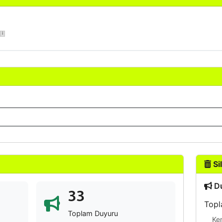
Sil
Du
33
Topl
Toplam Duyuru
Ke