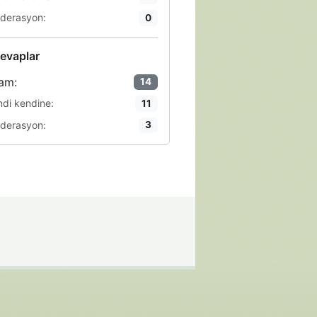
derasyon:
0
evaplar
am:
14
ndi kendine:
11
derasyon:
3