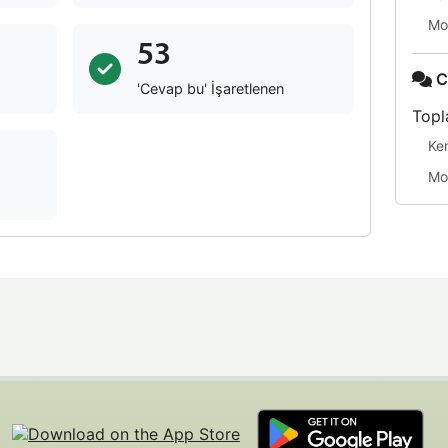
Mo
53
C
'Cevap bu' İşaretlenen
Topl
Ke
Mo