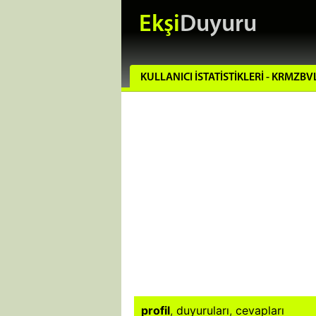
Ekşi
Duyuru
KULLANICI İSTATISTIKLERI - KRMZBV
profil
,
duyuruları
,
cevapları