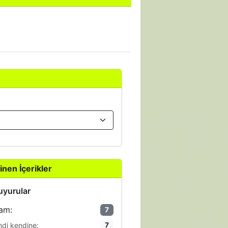
inen İçerikler
yurular
am:
7
ndi kendine:
7