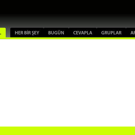
L
HER BIR ŞEY
BUGÜN
CEVAPLA
GRUPLAR
A