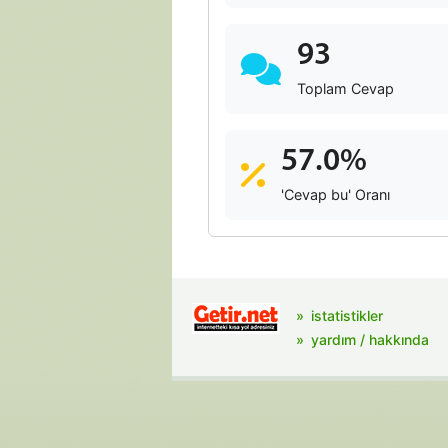
93
Toplam Cevap
57.0%
'Cevap bu' Oranı
istatistikler
yardım / hakkında