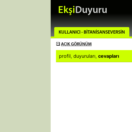
Ekşi
Duyuru
KULLANICI - BITANISANSEVERSIN
AÇIK
GÖRÜNÜM
profil
,
duyuruları
,
cevapları