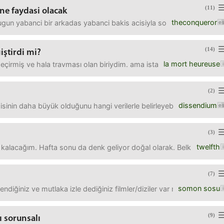
(11)
 ne faydasi olacak
theconqueror
n yabanci bir arkadas yabanci bakis acisiyla sordu "bu insanlarin 
(14)
iştirdi mi?
la mort heureuse
eçirmiş ve hala travması olan biriydim. ama istanbulda yeni evde v
(2)
dissendium
sinin daha büyük olduğunu hangi verilerle belirleyebilirim? Büyüklük ded
(3)
twelfth
 kalacağım. Hafta sonu da denk geliyor doğal olarak. Belki biraz gez
(7)
somon sosu
diğiniz ve mutlaka izle dediğiniz filmler/diziler var mı?
(9)
 sorunsalı