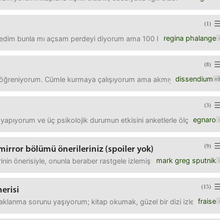
(1)
regina phalange
edim bunla mı açsam perdeyi diyorum ama 100 lira da vermek istem
(8)
dissendium
öğreniyorum. Cümle kurmaya çalışıyorum ama akmıyor. Bunu ne zaman
(3)
egnaro
ma yapıyorum ve üç psikolojik durumun etkisini anketlerle ölçüyoru
(9)
mirror bölümü önerileriniz (spoiler yok)
mark greg sputnik
in önerisiyle, onunla beraber rastgele izlemiştim. erkek kardeşimin 
(15)
erisi
fraise
klanma sorunu yaşıyorum; kitap okumak, güzel bir dizi izlemek müm