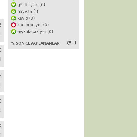
gönül işleri (0)
hayvan (1)
kayıp (0)
kan aranıyor (0)
ev/kalacak yer (0)
brita uyumlu olduğu söylenen filtreler var. Fiyatlar daha uygun. Siz n
SON CEVAPLANANLAR
m. Internette de mağazada da herkes Air Force 1 alacaklara, norma
a gelen aramalar internet bağlantısını etkiliyor. Hotspot açıklen gele
yapıyor?
e tarzı alınmalı olabilir ya da el emeği ayraç yapımı olabilir. İlk aklım