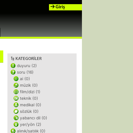
Giriş
KATEGORILER
duyuru (2)
soru (16)
ai (0)
müzik (0)
film/dizi (1)
teknik (0)
medikal (0)
sözlük (0)
yabancı dil (0)
yer/yön (2)
alınık/satılık (0)