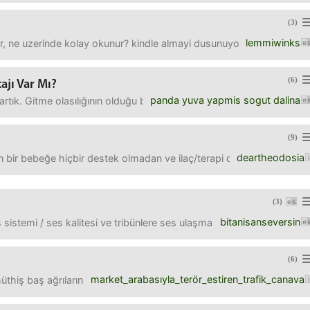
(3)
lemmiwinks
nir, ne uzerinde kolay okunur? kindle almayi dusunuyorum ama d&r'da
(6)
ajı Var Mı?
panda yuva yapmis sogut dalina
tık. Gitme olasılığının olduğu bir ülkeninkine baktım ve herhangi bir
(9)
deartheodosia
 bir bebeğe hiçbir destek olmadan ve ilaç/terapi desteği de olmadan 
(3)
bitanisanseversin
 sistemi / ses kalitesi ve tribünlere ses ulaşmaması yüzünden baya 
(6)
market_arabasıyla_terör_estiren_trafik_canava
iş baş ağrılarına sebep oluyor.en sakin olabileceğim anlar da bil