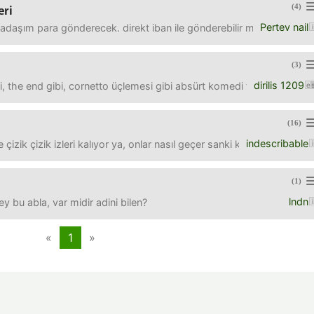
(4)
eri
Pertev nail
daşım para gönderecek. direkt iban ile gönderebilir mi? bir de vad
(3)
dirilis 1209
the end gibi, cornetto üçlemesi gibi absürt komedi filmi tavsiyeleri
(16)
indescribable
e çizik çizik izleri kalıyor ya, onlar nasıl geçer sanki kırışık gibi
(1)
lndn
y bu abla, var midir adini bilen?
«
1
»