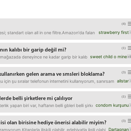
(4)
strawberry first
tresi; standart olan all in one filtre.Amazon'da falan farklı marka, 
(1)
nın kalıbı bir garip değil mi?
sweet child o mine
 mağazada deneyince ne kadar garip bir kalıbı olduğunu fark etti
(3)
kullanırken gelen arama ve smsleri bloklama?
allstar
u için şu sıralar telefonun internetini kullanıyorum, sanırsam telefon
(1)
rde belli şirketlere mi çalılıyor
condom kurşunu
rlık yapan biri var, haftanın belli gbleri belli şirketler içm mi arama 
(3)
gisi olan birisine hediye önerisi alabilir miyim?
Dartagnan
amıyorum.Kitaplarla ilişkili olabilir, edebiyatla ilgili olabilir. Kindl