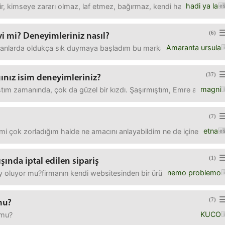
hadi ya la
idir, kimseye zararı olmaz, laf etmez, bağırmaz, kendi halinde umurs
(6)
i mi? Deneyimleriniz nasıl?
Amaranta ursula
larda oldukça sık duymaya başladım bu markayı. Burada da adını g
(37)
ınız isim deneyimleriniz?
magni
ştım zamanında, çok da güzel bir kızdı. Şaşırmıştım, Emre adına sa
(7)
etna
 çok zorladığım halde ne amacını anlayabildim ne de içine girebild
(1)
şında iptal edilen sipariş
nemo problemo
 oluyor mu?firmanın kendi websitesinden bir ürün alıyorsun. onaylanıyo
(7)
mu?
KUCO
 mu?