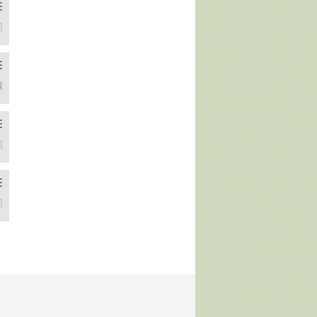
esiz euro hesabımın olması şart mı?
nizi almak isterim.
 duruyor Sinir bozucu. En sevmediğim şey her gece efsanevi nemlendiri