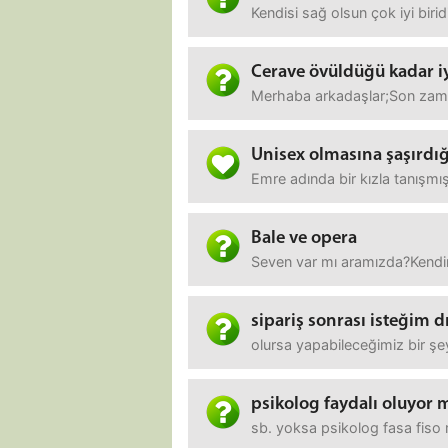
Kendisi sağ olsun çok iyi bir
Cerave övüldüğü kadar iy
Merhaba arkadaşlar;Son zaman
Unisex olmasına şaşırdığ
Emre adında bir kızla tanışmı
Bale ve opera
Seven var mı aramızda?Kendimi
sipariş sonrası isteğim dı
olursa yapabileceğimiz bir şey
psikolog faydalı oluyor 
sb. yoksa psikolog fasa fiso