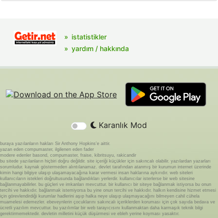
istatistikler
yardım / hakkında
Karanlık Mod
buraya yazılanların hakları Sir Anthony Hopkins'e aittir.
yazan eden compumaster, ilgilenen eden fader
modere edenler basond, compumaster, fraise, kibritsuyu, rakicandir
bu sitede yazılanların hiçbiri doğru değildir. site içeriği küçükler için sakıncalı olabilir. yazılardan yazarları
sorumludur. kaynak göstermeden alıntılanamaz. devlet tarafından atanmış bir kurumun internet üzerinde
kimin hangi bilgiye ulaşıp ulaşamayacağına karar vermesi insan haklarına aykırıdır. web siteleri
kullanıcıların istekleri doğrultusunda bağlandıkları yerlerdir. kullanıcılar isterlerse bir web sitesine
bağlanmayabilirler. bu güçleri ve imkanları mevcuttur. bir kullanıcı bir siteye bağlanmak istiyorsa bu onun
tercihi ve hakkıdır. bağlanmak istemiyorsa bu yine onun tercihi ve hakkıdır. halkın kendisine hizmet etmesi
için görevlendirdiği kurumlar hadlerini aşıp halka neye ulaşıp ulaşmayacağını bilmeyen cahil cühela
muamelesi edemezler. ebeveynlerin çocuklarını sakıncalı içeriklerden koruması için çok sayıda bedava ve
ücretli yazılım mevcuttur. bu yazılımlar bir web tarayıcısını kullanmaktan daha karmaşık teknik bilgi
gerektirmemektedir. devletin milletini küçük düşürmesi ve ebleh yerine koyması yasaktır.