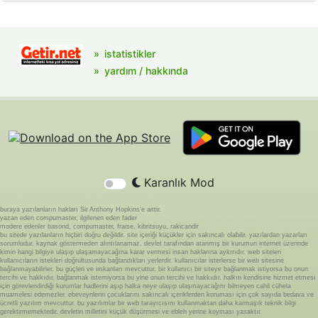
istatistikler
yardım / hakkında
Karanlık Mod
buraya yazılanların hakları Sir Anthony Hopkins'e aittir.
yazan eden compumaster, ilgilenen eden fader
modere edenler basond, compumaster, fraise, kibritsuyu, rakicandir
bu sitede yazılanların hiçbiri doğru değildir. site içeriği küçükler için sakıncalı olabilir. yazılardan yazarları
sorumludur. kaynak göstermeden alıntılanamaz. devlet tarafından atanmış bir kurumun internet üzerinde
kimin hangi bilgiye ulaşıp ulaşamayacağına karar vermesi insan haklarına aykırıdır. web siteleri
kullanıcıların istekleri doğrultusunda bağlandıkları yerlerdir. kullanıcılar isterlerse bir web sitesine
bağlanmayabilirler. bu güçleri ve imkanları mevcuttur. bir kullanıcı bir siteye bağlanmak istiyorsa bu onun
tercihi ve hakkıdır. bağlanmak istemiyorsa bu yine onun tercihi ve hakkıdır. halkın kendisine hizmet etmesi
için görevlendirdiği kurumlar hadlerini aşıp halka neye ulaşıp ulaşmayacağını bilmeyen cahil cühela
muamelesi edemezler. ebeveynlerin çocuklarını sakıncalı içeriklerden koruması için çok sayıda bedava ve
ücretli yazılım mevcuttur. bu yazılımlar bir web tarayıcısını kullanmaktan daha karmaşık teknik bilgi
gerektirmemektedir. devletin milletini küçük düşürmesi ve ebleh yerine koyması yasaktır.