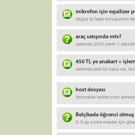
mikrofon için equilizer 
skype ta falan konuşurken ileti
araç satışında mtv?
selamlar,2014 yılının 1. taks
450 TL ye anakart + işlem
selamlar,eski bir kasa var, bo
host dosyası
Normalde twitter.com adresin
Belçikada öğrenci olmuş 
5-6 ay sonra master için gide