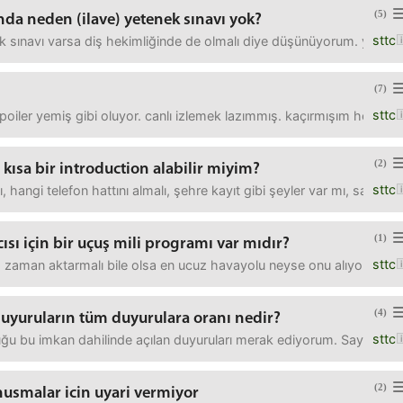
(5)
da neden (ilave) yetenek sınavı yok?
sttc
k sınavı varsa diş hekimliğinde de olmalı diye düşünüyorum. yontuyor
(7)
sttc
poiler yemiş gibi oluyor. canlı izlemek lazımmış. kaçırmışım heyeca
(2)
kısa bir introduction alabilir miyim?
sttc
ngi telefon hattını almalı, şehre kayıt gibi şeyler var mı, sağlık sig
(1)
cısı için bir uçuş mili programı var mıdır?
sttc
zaman aktarmalı bile olsa en ucuz havayolu neyse onu alıyorum. Easyj
(4)
duyuruların tüm duyurulara oranı nedir?
sttc
uğu bu imkan dahilinde açılan duyuruları merak ediyorum. Sayıları 
(2)
usmalar icin uyari vermiyor