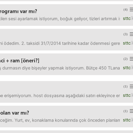
(4)
programı var mı?
sttc
len sesi ayarlamak istiyorum, boğuk geliyor, tizleri artırmak istiyorum
(3)
sttc
idini ödedim. 2. taksidi 31/7/2014 tarihine kadar ödenmesi gerekli
(2)
ci + ram [öneri?]
sttc
ş durmasın diye bişeyler yapmak istiyorum. Bütçe 450 TLanakart, işle
(1)
sttc
e erişemiyorum. host dosyasına aşağıdaki satırı ekleyince erişebi
(1)
olan var mı?
sttc
ceğim. Yurt, ev, konaklama konularında çok önceden planlama yapılma