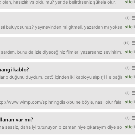
sttc
k olan, hırsızlık vs oldu mu? yer de belirtirseniz şükela olur.
(4)
sttc
sıl buluyosunuz? yayınevinden mi gitmeli, yazardan mı yoksa çok sa
(10)
sttc
ne sardım. bunu da izle diyeceğiniz filmleri yazarsanız sevinirim. iz
(2)
 hangi kablo?
sttc
ar olduğunu duydum. cat5 içinden iki kabloyu alıp rj11 e bağlıyoruz demi
(5)
sttc
ttp://www.wimp.com/spinningdisk/bu ne böyle, nasıl olur falan dedi
(2)
llanan var mı?
sttc
aha sessiz, daha iyi tutunuyor. o zaman niye çıkarayım diye soruyorum