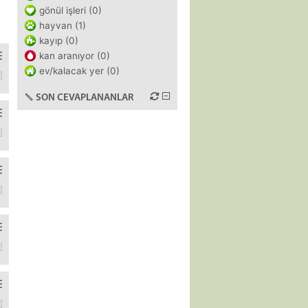
gönül işleri (0)
hayvan (1)
kayıp (0)
kan aranıyor (0)
ev/kalacak yer (0)
 deaktif hale geldi, TR serverından bağlanamıyorum. Server kiralay
SON CEVAPLANANLAR
apamiyorum. Bilinen bi sorun mu var?https://istanbulkart.istanbul/on
l backup yapabilmesi hoşuma gitti. Deneme süresi bitti ve satın al
ası olacak*kullanıcının upload edeceği x dosyasını site alıp bir pyt
 dilini hiçbi zaman teknik ve resmi düzeyde öğrenemeyeceğim için kariy