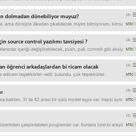
(2)
gün dolmadan dönebiliyor muyuz?
sttc
. ama dönüşte ülkeden çıkabilecek miyim bilmiyorum. kimse bilgi verm
(3)
çin source control yazılımı tavsiyesi ?
sttc
ullanıcılar içeriği değiştirebilecek, push, pull, commit gibi aksiyonl
(2)
olan öğrenci arkadaşlardan bi ricam olacak
sttc
a edicem.teşekkürler.-edit: bulundu. çok teşekkürler.
(3)
sı
sttc
ara baktım. 31 ile 42 arası bir sürü model eşya var. hepsi aynı beden
(1)
sttc
erinden çalıştırılabilen programlar var. bunlara özel bi arayüz yapm