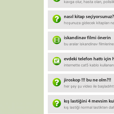
kavga olur, hasta olan, polisli
nasıl kitap seçiyorsunuz?
hoşunuza gidecek kitapları na
iskandinav filmi önerin
bu aralar iskandinav filmleri
evdeki telefon hattı için
internette cat5 kablo kullananl
jiroskop !!! bu ne olm?!!
her şey şu video ile başladıh
kış lastiğini 4 mevsim ku
kış lastiği normal lastikten d