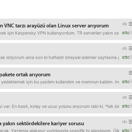
(3)
n VNC tarzı arayüzü olan Linux server arıyorum
sttc
rmek için Kaspersky VPN kullanıyordum. TR serverları yakın zamanda
(2)
sttc
k istiyorum ama son bi haftadir bireysel islemler sayfasina giris y
 pakete ortak arıyorum
sttc
 yedeklemek için bu yazılımı kullandım ve memnun kaldım. Incrementa
(2)
sttc
 var. En basit, kolay ve ucuz yolunu arıyorum tabi ki. *tek bir sayf
(1)
 yakın sektördekilere kariyer sorusu
sttc
 olacak. Yazılımla alakasız yurtdışında spesifik bi alandayım. Ülkenin