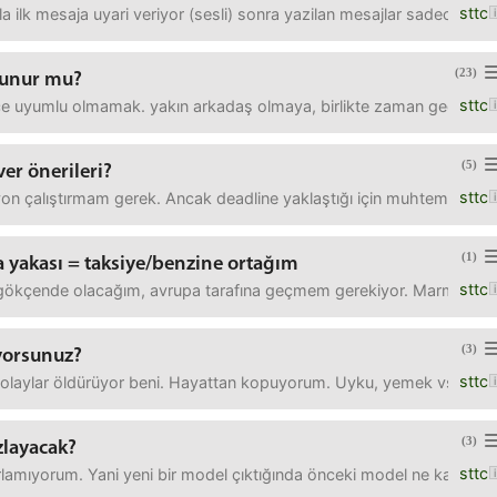
sttc
ilk mesaja uyari veriyor (sesli) sonra yazilan mesajlar sadece ekran
(23)
olunur mu?
sttc
dece uyumlu olmamak. yakın arkadaş olmaya, birlikte zaman geçirmey
(5)
ver önerileri?
sttc
asyon çalıştırmam gerek. Ancak deadline yaklaştığı için muhtemelen 
(1)
yakası = taksiye/benzine ortağım
sttc
gökçende olacağım, avrupa tarafına geçmem gerekiyor. Marmaray a ve
(3)
ıyorsunuz?
sttc
olaylar öldürüyor beni. Hayattan kopuyorum. Uyku, yemek vs hepsi y
(3)
zlayacak?
sttc
atırlamıyorum. Yani yeni bir model çıktığında önceki model ne kada