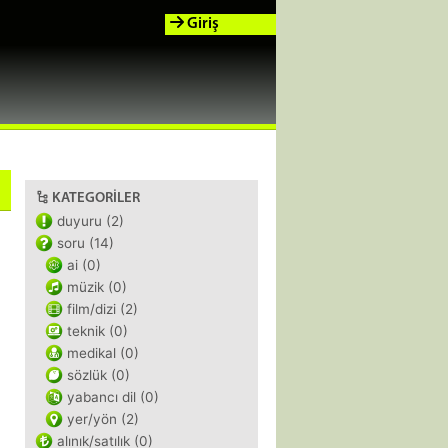
Giriş
KATEGORILER
duyuru (2)
soru (14)
ai (0)
müzik (0)
film/dizi (2)
teknik (0)
medikal (0)
sözlük (0)
yabancı dil (0)
yer/yön (2)
alınık/satılık (0)