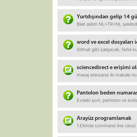
Yurtdışından gelip 14 
Bilet aldım NL>TR>NL şeklinde
word ve excel dosyaları i
Github gibi çalışacak, farklı k
sciencedirect e erişimi 
mesaj atarsanız iki makale ric
Pantolon beden numara
Evdeki şort, pantolon ve kotl
Arayüz programlamak
1.Elimde command line (dos) üz