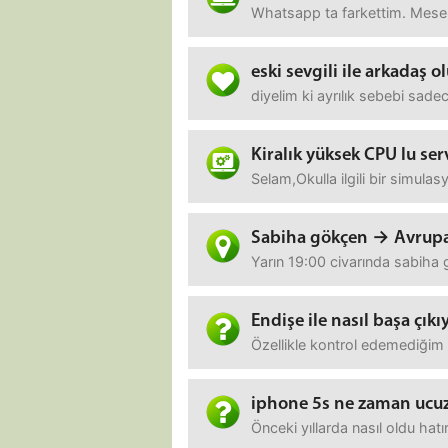
Whatsapp ta farkettim. Mesela 
eski sevgili ile arkadaş 
diyelim ki ayrılık sebebi sa
Kiralık yüksek CPU lu ser
Selam,Okulla ilgili bir simul
Sabiha gökçen → Avrupa 
Yarın 19:00 civarında sabiha 
Endişe ile nasıl başa çık
Özellikle kontrol edemediğim 
iphone 5s ne zaman ucu
Önceki yıllarda nasıl oldu h