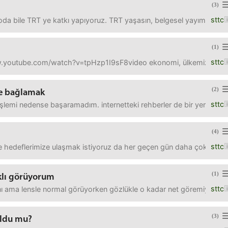
(3)
sttc
toda bile TRT ye katkı yapıyoruz. TRT yaşasın, belgesel yayımlasın, 
(1)
sttc
.youtube.com/watch?v=tpHzp1I9sF8video ekonomi, ülkemiz, yarının na
(2)
ile bağlamak
sttc
işlemi nedense başaramadım. internetteki rehberler de bir yere götür
(4)
sttc
e hedeflerimize ulaşmak istiyoruz da her geçen gün daha çok şeyi 
(1)
rklı görüyorum
sttc
nı ama lensle normal görüyorken gözlükle o kadar net göremiyorum. 
(3)
oldu mu?