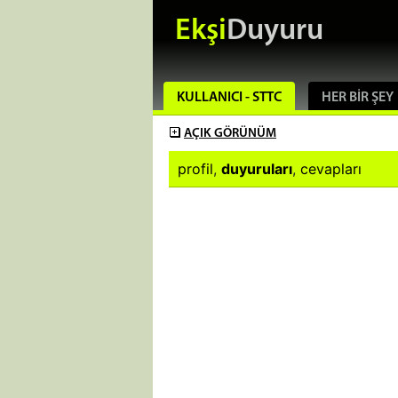
Ekşi
Duyuru
KULLANICI - STTC
HER BIR ŞEY
AÇIK
GÖRÜNÜM
profil
,
duyuruları
,
cevapları