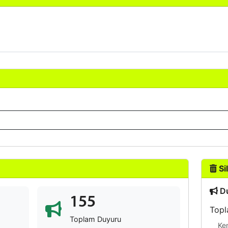
Sil
Du
155
Topl
Toplam Duyuru
Ke