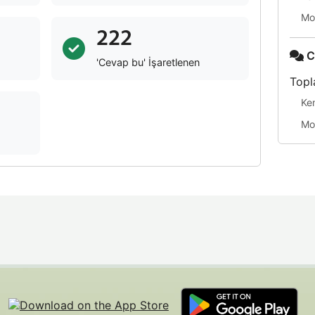
Mo
222
C
'Cevap bu' İşaretlenen
Topl
Ke
Mo