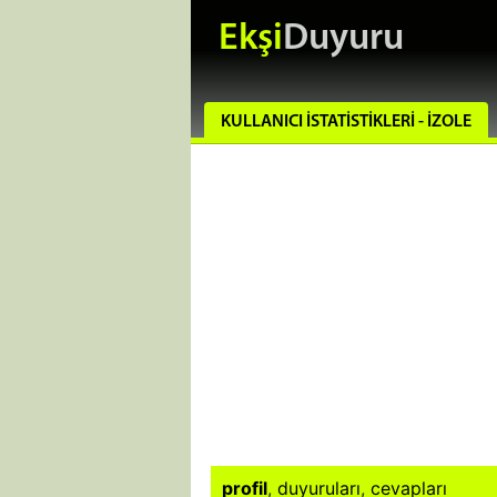
Ekşi
Duyuru
KULLANICI İSTATISTIKLERI - IZOLE
profil
,
duyuruları
,
cevapları