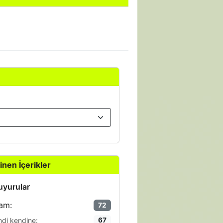
inen İçerikler
yurular
am:
72
ndi kendine:
67