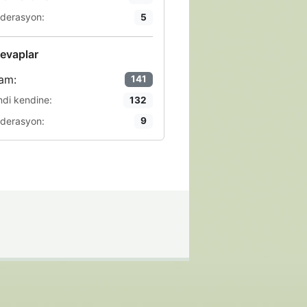
derasyon:
5
evaplar
am:
141
ndi kendine:
132
derasyon:
9