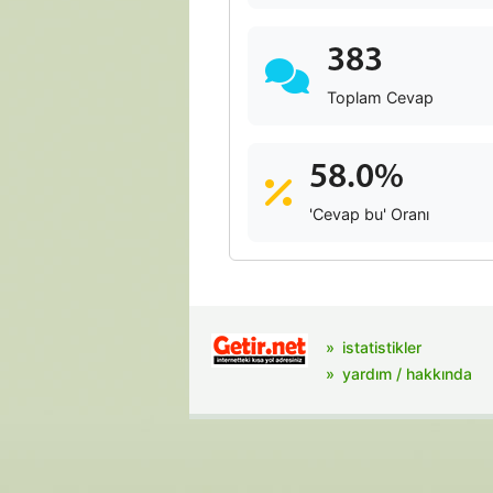
383
Toplam Cevap
58.0%
'Cevap bu' Oranı
istatistikler
yardım / hakkında