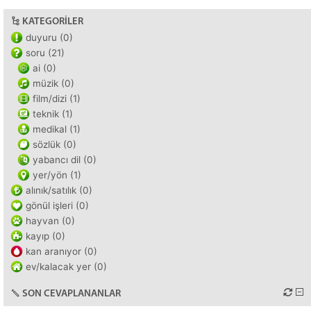
KATEGORILER
duyuru (0)
soru (21)
ai (0)
müzik (0)
film/dizi (1)
teknik (1)
medikal (1)
sözlük (0)
yabancı dil (0)
yer/yön (1)
alınık/satılık (0)
gönül işleri (0)
hayvan (0)
kayıp (0)
kan aranıyor (0)
ev/kalacak yer (0)
SON CEVAPLANANLAR