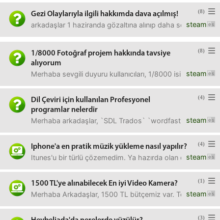
(8)
Gezi Olaylarıyla ilgili hakkımda dava açılmış!
steam
arkadaşlar 1 haziranda gözaltına alınıp daha sonra savcılı
(8)
1/8000 Fotoğraf projem hakkında tavsiye
alıyorum
steam
Merhaba sevgili duyuru kullanıcıları, 1/8000 isimli bir Fo
(4)
Dil Çeviri için kullanılan Profesyonel
programlar nelerdir
steam
Merhaba arkadaşlar, `SDL Trados` `wordfast` gibi çeviri yap
(4)
Iphone'a en pratik müzik yükleme nasıl yapılır?
steam
Itunes'u bir türlü çözemedim. Ya hazırda olan dosyalarımı
(1)
1500 TL'ye alınabilecek En iyi Video Kamera?
steam
Merhaba Arkadaşlar, 1500 TL bütçemiz var. Toplantılarımız, 
(3)