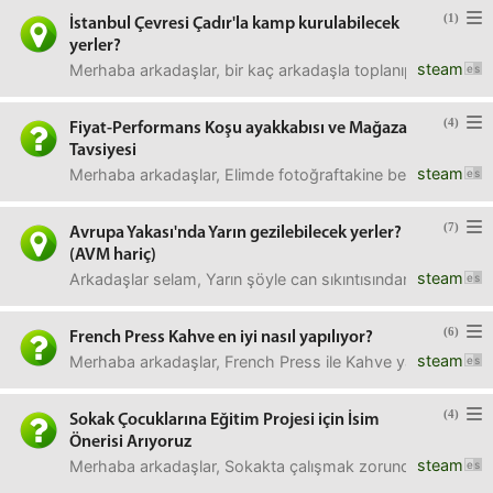
(1)
İstanbul Çevresi Çadır'la kamp kurulabilecek
yerler?
steam
Merhaba arkadaşlar, bir kaç arkadaşla toplanıp istanbul çev
(4)
Fiyat-Performans Koşu ayakkabısı ve Mağaza
Tavsiyesi
steam
Merhaba arkadaşlar, Elimde fotoğraftakine benzer yaklaşık
(7)
Avrupa Yakası'nda Yarın gezilebilecek yerler?
(AVM hariç)
steam
Arkadaşlar selam, Yarın şöyle can sıkıntısından Avrupa ya
(6)
French Press Kahve en iyi nasıl yapılıyor?
steam
Merhaba arkadaşlar, French Press ile Kahve yapmaya yeni b
(4)
Sokak Çocuklarına Eğitim Projesi için İsim
Önerisi Arıyoruz
steam
Merhaba arkadaşlar, Sokakta çalışmak zorunda olan çocukl