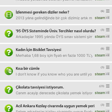
(6)
İzlenmesi gereken diziler neler?
steam
2013 yılına gelindiğinde bir çok dizimiz artık mefta olup ya
(3)
'95 ÖYS Sisteminde Üniv. Tercihler nasıl olurdu?
steam
Arkadaşlar 1995 yılında ÖYS sınav sistemi şimdiki gibi çi
(6)
Kadın İçin Bisiklet Tavsiyesi
steam
Merhaba 1,68 boy için fiyatı en fazla 1000 TL'ye kadar çıkab
(3)
Kısa bir cümle
steam
I don’t know if you know who you are until you lose who yo
(23)
Çikolata tavsiyesi istiyorum.
steam
Canım acayip derecede çikolata yemek istiyor. Bu aralar 
(3)
Acil Ankara Kızılay civarında uygun yemek yeri
steam
Selam arkadaslar kizilay civarında uygun fiyata 50 kişilik