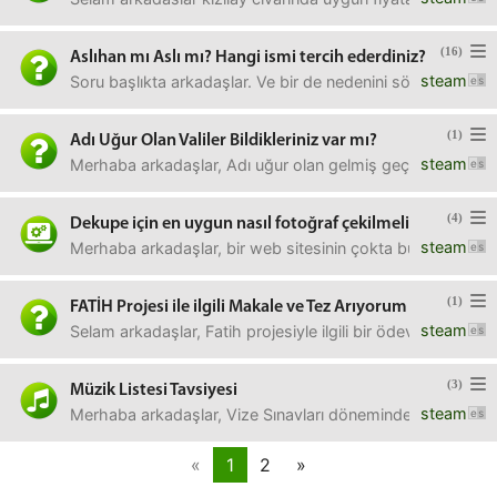
(16)
Aslıhan mı Aslı mı? Hangi ismi tercih ederdiniz?
steam
Soru başlıkta arkadaşlar. Ve bir de nedenini söylerseniz se
(1)
Adı Uğur Olan Valiler Bildikleriniz var mı?
steam
Merhaba arkadaşlar, Adı uğur olan gelmiş geçmiş ve mevcut 
(4)
Dekupe için en uygun nasıl fotoğraf çekilmeli
steam
Merhaba arkadaşlar, bir web sitesinin çokta büyük olmaya
(1)
FATİH Projesi ile ilgili Makale ve Tez Arıyorum
steam
Selam arkadaşlar, Fatih projesiyle ilgili bir ödev yapaca
(3)
Müzik Listesi Tavsiyesi
steam
Merhaba arkadaşlar, Vize Sınavları dönemindeyim. Her türl
«
1
2
»