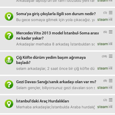
steam
Arkadaşlar laptop'un bir ram'i bozuldu yeni ram alacağım
(5)
Soma'ya giriş çıkışlarla ilgili son durum nedir?
steam
Bu gece somaya gitmek için yola çıkacağız. yarın sabah er
(6)
Mercedes Vito 2013 model İstanbul-Soma arası
ne kadar yakar?
steam
Arkadaşlar merhaba 8 arkadaş İstanbuldan somaya haziran 
(10)
Çiğ Köfte dürüm yedim başım ağrımaya
başladı?
steam
selam arkadaşlar, 2 saat önce bir çiğ köfte dürüm + ayran
(8)
Gezi Davası Sanığı/sanık arkadaşı olan var mı?
steam
Selam gençler, biliyorsunuz gezi davaları son sürat deva
(2)
İstanbul'daki Araç Hurdalıkları
steam
Merhaba arkadaşlar,İstanbulda Araba hurdalığı/mezarlığı gib