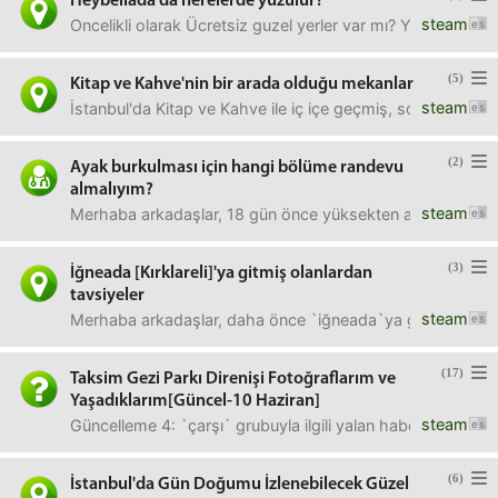
Heybeliada'da nerelerde yüzülür?
steam
Oncelikli olarak Ücretsiz guzel yerler var mı? Yoksa diger
(5)
Kitap ve Kahve'nin bir arada olduğu mekanlar
steam
İstanbul'da Kitap ve Kahve ile iç içe geçmiş, sohbet ve m
(2)
Ayak burkulması için hangi bölüme randevu
almalıyım?
steam
Merhaba arkadaşlar, 18 gün önce yüksekten atlayıp sol 
(3)
İğneada [Kırklareli]'ya gitmiş olanlardan
tavsiyeler
steam
Merhaba arkadaşlar, daha önce `iğneada`ya gidip orada kam
(17)
Taksim Gezi Parkı Direnişi Fotoğraflarım ve
Yaşadıklarım[Güncel-10 Haziran]
steam
Güncelleme 4: `çarşı` grubuyla ilgili yalan haberler dolanı
(6)
İstanbul'da Gün Doğumu İzlenebilecek Güzel