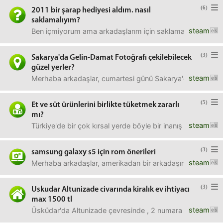
(6)
2011 bir şarap hediyesi aldım. nasıl
saklamalıyım?
steam
Ben içmiyorum ama arkadaşlarım için saklamak istiyorum. 
(3)
Sakarya'da Gelin-Damat Fotoğrafı çekilebilecek
güzel yerler?
steam
Merhaba arkadaşlar, cumartesi günü Sakarya'da Gelin-Dam
(5)
Et ve süt ürünlerini birlikte tüketmek zararlı
mı?
steam
Türkiye'de bir çok kırsal yerde böyle bir inanış var, nere
(3)
samsung galaxy s5 için rom önerileri
steam
Merhaba arkadaşlar, amerikadan bir arkadaşım galaxy s5 
(3)
Uskudar Altunizade civarında kiralık ev ihtiyacı
max 1500 tl
steam
Üsküdar'da Altunizade çevresinde , 2 numara güzergahında