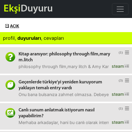
Ekşi
Duyuru
AÇIK
profil
,
duyuruları
,
cevapları
(1)
Kitap aranıyor: philosophy through film,mary
m.litch
steam
philosophy through film,mary litch & Amy Karofsky Ar
(3)
Geçenlerde türkiye'yi yeniden kuruyorum
yaklaşın temalı entry vardı
steam
Onu bana bulsanıza zahmet olmazsa. Debeye de girmişti 
(1)
Canlı sunum anlatmak istiyorum nasıl
yapabilirim?
steam
Merhaba arkadaşlar, hani bu canlı olarak internet üzerinde