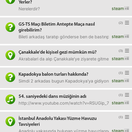
Yerler?
steam
Nerelerdir?
(2)
GS-TS Maçı Biletim Antepte Maça nasıl
girebilirim?
steam
Bileti arkadaş taratıp gönderse ben de bastırıp girebilir 
(3)
Çanakkale'de kişisel gezi mümkün mü?
steam
Akrabalari da alıp Çanakkale'ye ziyarete gitmek istiyor
(1)
Kapadokya balon turları hakkında?
steam
Simdi 2 arkadas bugun Kapadokya'ya gidiyoruz. Yarın da bal
(1)
54. saniyedeki dans müziğinin adı
steam
http://www.youtube.com/watch?v=RSUGip_7kRE
(1)
İstanbul Anadolu Yakası Yüzme Havuzu
Tavsiyeleri
steam
Anadolu yakasında bulunan yüzme havuzlarından tavsiye ede