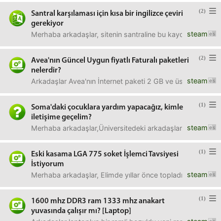
(2)
Santral karşılaması için kısa bir ingilizce çeviri
gerekiyor
steam
Merhaba arkadaşlar, sitenin santraline bu kaydı girec
(2)
Avea'nın Güncel Uygun fiyatlı Faturalı paketleri
nelerdir?
steam
Arkadaşlar Avea'nın İnternet paketi 2 GB ve üstü, konuşma 
(1)
Soma'daki çocuklara yardım yapacağız, kimle
iletişime geçelim?
steam
Merhaba arkadaşlar,Üniversitedeki arkadaşlarım bir kermes 
(1)
Eski kasama LGA 775 soket İşlemci Tavsiyesi
İstiyorum
steam
Merhaba arkadaşlar, Elimde yıllar önce topladığım bir kas
(1)
1600 mhz DDR3 ram 1333 mhz anakart
yuvasında çalışır mı? [Laptop]