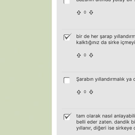
0
bir de her şarap yıllandır
kalktığınız da sirke içmey
0
Şarabın yıllandırmalık ya
0
tam olarak nasıl anlayab
belli eder zaten. dandik b
yıllanır, diğeri ise sirkey