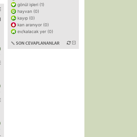
gönül işleri (1)
hayvan (0)
kayıp (0)
l
kan aranıyor (0)
ev/kalacak yer (0)
SON CEVAPLANANLAR
)
)
)