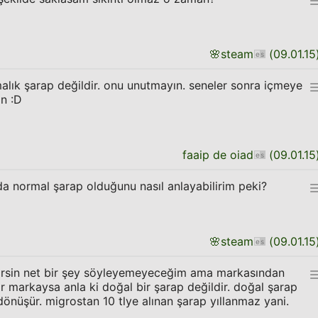
🌸
steam
(
09.01.15
malık şarap değildir. onu unutmayın. seneler sonra içmeye
in :D
faaip de oiad
(
09.01.15
 da normal şarap olduğunu nasıl anlayabilirim peki?
🌸
steam
(
09.01.15
ilirsin net bir şey söyleyemeyeceğim ama markasından
ir markaysa anla ki doğal bir şarap değildir. doğal şarap
e dönüşür. migrostan 10 tlye alınan şarap yıllanmaz yani.