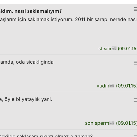
aldım. nasıl saklamalıyım?
larım için saklamak istiyorum. 2011 bir şarap. nerede nası
steam
(
09.01.15
rtamda, oda sicakliginda
vudin
(
09.01.15
 öyle bi yataylık yani.
son sperm
(
09.01.15
 şekilde saklasam sıkıntı olmaz o zaman?