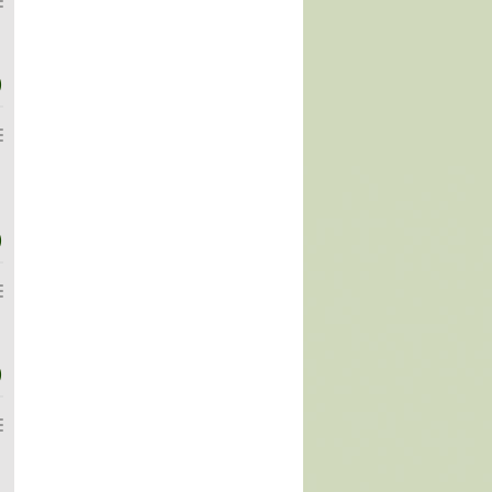
)
)
)