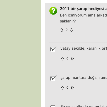
2011 bir şarap hediyesi 
Ben içmiyorum ama arkadaş
saklanır?
0
yatay sekilde, karanlik o
0
şarap mantara değsin ama,
0
Bazanın altında yatay bir