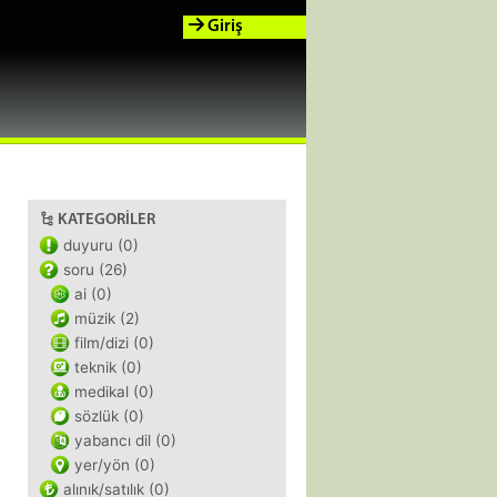
Giriş
KATEGORILER
duyuru (0)
soru (26)
ai (0)
müzik (2)
film/dizi (0)
teknik (0)
medikal (0)
sözlük (0)
yabancı dil (0)
yer/yön (0)
alınık/satılık (0)