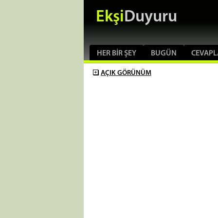
Ekşi
Duyuru
HER BIR ŞEY
BUGÜN
CEVAPL
AÇIK
GÖRÜNÜM