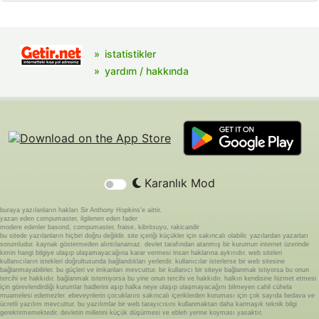
istatistikler
yardım / hakkında
Karanlık Mod
buraya yazılanların hakları Sir Anthony Hopkins'e aittir.
yazan eden compumaster, ilgilenen eden fader
modere edenler basond, compumaster, fraise, kibritsuyu, rakicandir
bu sitede yazılanların hiçbiri doğru değildir. site içeriği küçükler için sakıncalı olabilir. yazılardan yazarları
sorumludur. kaynak göstermeden alıntılanamaz. devlet tarafından atanmış bir kurumun internet üzerinde
kimin hangi bilgiye ulaşıp ulaşamayacağına karar vermesi insan haklarına aykırıdır. web siteleri
kullanıcıların istekleri doğrultusunda bağlandıkları yerlerdir. kullanıcılar isterlerse bir web sitesine
bağlanmayabilirler. bu güçleri ve imkanları mevcuttur. bir kullanıcı bir siteye bağlanmak istiyorsa bu onun
tercihi ve hakkıdır. bağlanmak istemiyorsa bu yine onun tercihi ve hakkıdır. halkın kendisine hizmet etmesi
için görevlendirdiği kurumlar hadlerini aşıp halka neye ulaşıp ulaşmayacağını bilmeyen cahil cühela
muamelesi edemezler. ebeveynlerin çocuklarını sakıncalı içeriklerden koruması için çok sayıda bedava ve
ücretli yazılım mevcuttur. bu yazılımlar bir web tarayıcısını kullanmaktan daha karmaşık teknik bilgi
gerektirmemektedir. devletin milletini küçük düşürmesi ve ebleh yerine koyması yasaktır.