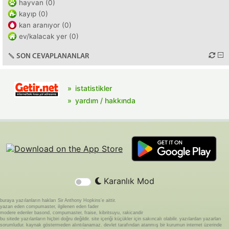
hayvan (0)
kayıp (0)
kan aranıyor (0)
ev/kalacak yer (0)
SON CEVAPLANANLAR
istatistikler
yardım / hakkında
Karanlık Mod
buraya yazılanların hakları Sir Anthony Hopkins'e aittir.
yazan eden compumaster, ilgilenen eden fader
modere edenler basond, compumaster, fraise, kibritsuyu, rakicandir
bu sitede yazılanların hiçbiri doğru değildir. site içeriği küçükler için sakıncalı olabilir. yazılardan yazarları
sorumludur. kaynak göstermeden alıntılanamaz. devlet tarafından atanmış bir kurumun internet üzerinde