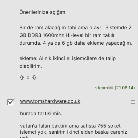
Önerilerinize açığım.
Bir de ram alacağım tabi ama o ayrı. Sistemde 2
GB DDR3 1600mhz Hi-level bir ram takılı
durumda. 4 ya da 6 gb daha ekleme yapacağım.
ekleme: Alınık ikinci el işlemcilere de talip
olabilirim.
0
steam
(
21.06.14
)
www.tomshardware.co.uk
burada tartisilmis.
vatan'a falan baktim ama satista 755 soket
islemci yok. sanirim ikinci elden baska careniz