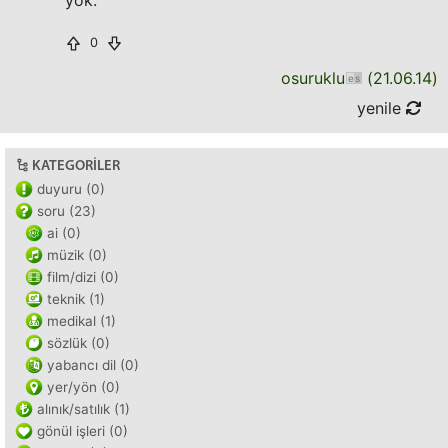
yok.
0
osuruklu
(
21.06.14
)
yenile
KATEGORILER
duyuru (0)
soru (23)
ai (0)
müzik (0)
film/dizi (0)
teknik (1)
medikal (1)
sözlük (0)
yabancı dil (0)
yer/yön (0)
alınık/satılık (1)
gönül işleri (0)