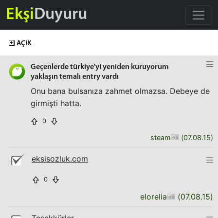
Ekşi
Duyuru
AÇIK
Geçenlerde türkiye'yi yeniden kuruyorum
yaklaşın temalı entry vardı
Onu bana bulsanıza zahmet olmazsa. Debeye de
girmişti hatta.
0
steam
(
07.08.15
)
eksisozluk.com
0
elorelia
(
07.08.15
)