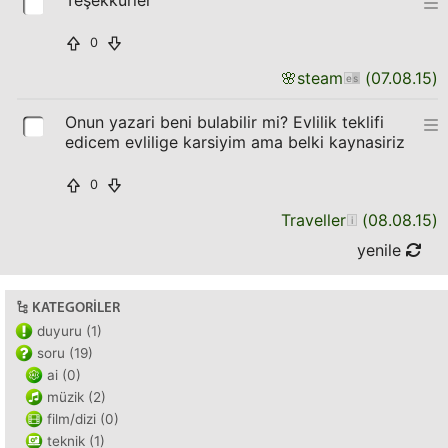
Teşekkürler
0
🌸
steam
(
07.08.15
)
Onun yazari beni bulabilir mi? Evlilik teklifi
edicem evlilige karsiyim ama belki kaynasiriz
0
Traveller
(
08.08.15
)
yenile
KATEGORILER
duyuru (1)
soru (19)
ai (0)
müzik (2)
film/dizi (0)
teknik (1)