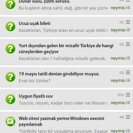
Duvar süsü, çizim sorusu.
neymis
Bu kuşların altına sahil, dağ, gibi bir şey çizmek, yapıştır
(1)
Ucuz uçak bileti
neymis
Kazakistan, Türkiye arası en ucuz uçak bileti nerden bulun
(2)
Yurt dışından gelen bir misafir Türkiye de hangi
süreçlerden geçiyor
neymis
Kazakistan dan 1 haftalığına misafir gelecek, 14 gün falan
(2)
19 mayıs tatili denize girebiliyor muyuz.
neymis
Evet biz türkler?
(11)
Uygun fiyatlı suv
neymis
Tuscon, nissan, kadjar tarzı neler var.Nissan qasqai için
(4)
Web sitesi yazmak yerine Windows exesini
yayınlamak
neymis
Thinfinity tarzı bir uygulama arıyorum. Esasen Windows 