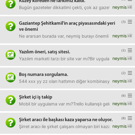
Kuzey koreden ne farkımız kaldı.
neymis
Bugün gazeteler dikkatimi çekti, çok az gazete kalmış or
(3)
Gaziantep Şehitkamil'in araç piyasasındaki yeri
ve önemi
neymis
Ne ararsan burada var, neymiş burayı önemli kılan gizli gü
(1)
Yazılım öneri, satış sitesi.
neymis
Yazılım marketi tarzı bir site var mı?Bir uygulama yazdım, şu
(2)
Boş numara sorgulama.
neymis
544 xxx yy zz olan hattımın diğer kombinasyonlarını da al
(6)
Şirket içi iş takip
neymis
Mobil bir uygulama var mı?Trello kullanışlı gelmiyor, to do l
(8)
Şirket aracı ile başkası kaza yaparsa ne oluyor.
neymis
Şirret aracı ile şirket çalışanı olmayan biri kaza yaparsa ka