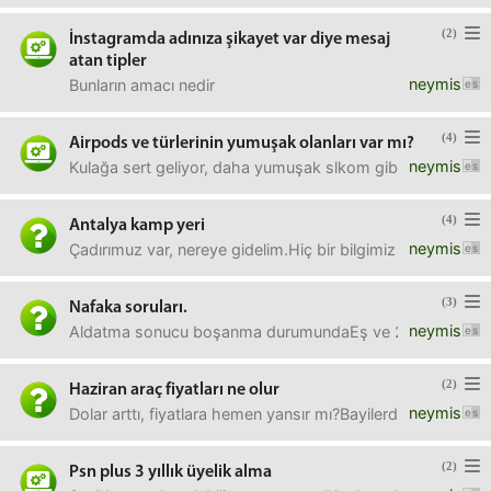
(2)
İnstagramda adınıza şikayet var diye mesaj
atan tipler
neymis
Bunların amacı nedir
(4)
Airpods ve türlerinin yumuşak olanları var mı?
neymis
Kulağa sert geliyor, daha yumuşak slkom gibi olanları var 
(4)
Antalya kamp yeri
neymis
Çadırımuz var, nereye gidelim.Hiç bir bilgimiz yok.
(3)
Nafaka soruları.
neymis
Aldatma sonucu boşanma durumundaEş ve 2 çocuk için nasıl
(2)
Haziran araç fiyatları ne olur
neymis
Dolar arttı, fiyatlara hemen yansır mı?Bayilerden haberler 
(2)
Psn plus 3 yıllık üyelik alma