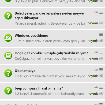
neymis
3 yıllık psn plus alabiliyor muyuz, yıllık aboneliği 3 kez als
(9)
Belediyeler park ve bahçelere neden meyve
ağacı dikmiyor
neymis
Yıllardır merak ederim, Belediyeler park ve bahçelere ned
Windows yedekleme
neymis
Tüm diskleri anlık olarak yedekleyip geri yüklemeyi nasıl y
(6)
Doğalgaz kombisini tüple çalıştırabilir miyim?
neymis
Doğalgaz kombimiz var, peyekler var ama lokasyonda doğal
(2)
Uber antalya
neymis
Uber için antalya da hizmet yok sanıırm.Ayrıca üver için t
(4)
Jeep compass I nasıl bilirsiniz?
neymis
1.3 benzinli otomatik olandan bahsediyorum
(6)