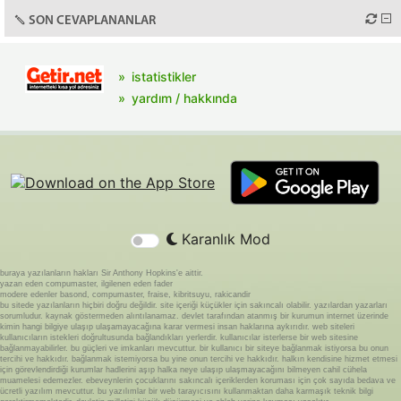
SON CEVAPLANANLAR
istatistikler
yardım / hakkında
Karanlık Mod
buraya yazılanların hakları Sir Anthony Hopkins'e aittir.
yazan eden compumaster, ilgilenen eden fader
modere edenler basond, compumaster, fraise, kibritsuyu, rakicandir
bu sitede yazılanların hiçbiri doğru değildir. site içeriği küçükler için sakıncalı olabilir. yazılardan yazarları
sorumludur. kaynak göstermeden alıntılanamaz. devlet tarafından atanmış bir kurumun internet üzerinde
kimin hangi bilgiye ulaşıp ulaşamayacağına karar vermesi insan haklarına aykırıdır. web siteleri
kullanıcıların istekleri doğrultusunda bağlandıkları yerlerdir. kullanıcılar isterlerse bir web sitesine
bağlanmayabilirler. bu güçleri ve imkanları mevcuttur. bir kullanıcı bir siteye bağlanmak istiyorsa bu onun
tercihi ve hakkıdır. bağlanmak istemiyorsa bu yine onun tercihi ve hakkıdır. halkın kendisine hizmet etmesi
için görevlendirdiği kurumlar hadlerini aşıp halka neye ulaşıp ulaşmayacağını bilmeyen cahil cühela
muamelesi edemezler. ebeveynlerin çocuklarını sakıncalı içeriklerden koruması için çok sayıda bedava ve
ücretli yazılım mevcuttur. bu yazılımlar bir web tarayıcısını kullanmaktan daha karmaşık teknik bilgi