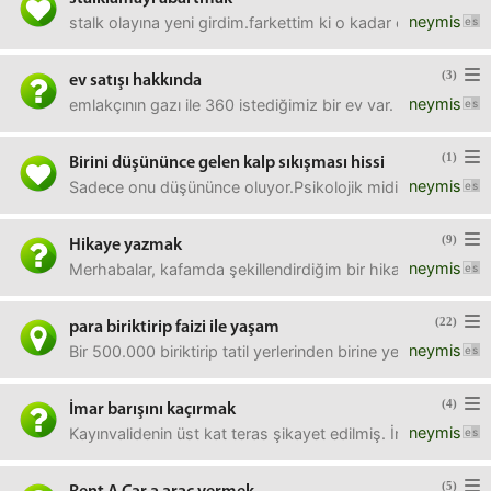
neymis
stalk olayına yeni girdim.farkettim ki o kadar çok iz bıra
(3)
ev satışı hakkında
neymis
emlakçının gazı ile 360 istediğimiz bir ev var. bence 300
(1)
Birini düşününce gelen kalp sıkışması hissi
neymis
Sadece onu düşününce oluyor.Psikolojik midir?
(9)
Hikaye yazmak
neymis
Merhabalar, kafamda şekillendirdiğim bir hikaye var.bunu ge
(22)
para biriktirip faizi ile yaşam
neymis
Bir 500.000 biriktirip tatil yerlerinden birine yerleşip fa
(4)
İmar barışını kaçırmak
neymis
Kayınvalidenin üst kat teras şikayet edilmiş. İmar barışı da
(5)