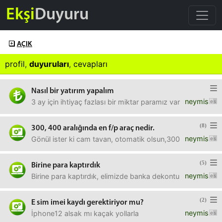
Ekşi
Duyuru
AÇIK
profil
,
duyuruları
,
cevapları
Nasıl bir yatırım yapalım
neymis
3 ay için ihtiyaç fazlası bir miktar paramız var.Ne yapabil
(8)
300, 400 aralığında en f/p araç nedir.
neymis
Gönül ister ki cam tavan, otomatik olsun,300, 400 aralığı
(5)
Birine para kaptırdık
neymis
Birine para kaptırdık, elimizde banka dekontu var. Avukat
(2)
E sim imei kaydı gerektiriyor mu?
neymis
İphone12 alsak mı kaçak yollarla