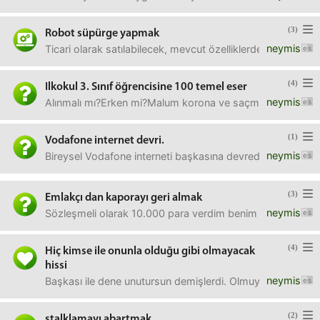
(3)
Robot süpürge yapmak
neymis
Ticari olarak satılabilecek, mevcut özelliklerde beklentile
(4)
Ilkokul 3. Sınıf öğrencisine 100 temel eser
neymis
Alınmalı mı?Erken mi?Malum korona ve saçma bir eba sist
(1)
Vodafone internet devri.
neymis
Bireysel Vodafone interneti başkasına devredebilir miyiz?
(3)
Emlakçı dan kaporayı geri almak
neymis
Sözleşmeli olarak 10.000 para verdim benim ve Emlakçı nın
(4)
Hiç kimse ile onunla olduğu gibi olmayacak
hissi
neymis
Başkası ile dene unutursun demişlerdi. Olmuyor.Ne yapma
(2)
stalklamayı abartmak