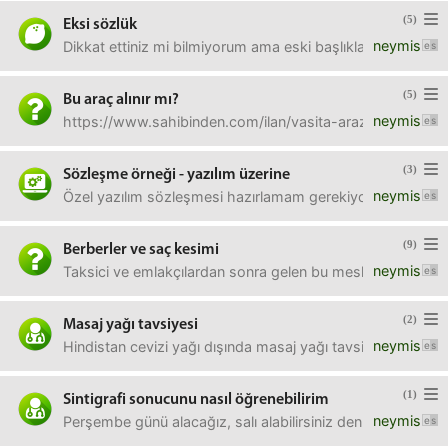
(5)
Eksi sözlük
neymis
Dikkat ettiniz mi bilmiyorum ama eski başlıklara yazılan entr
(5)
Bu araç alınır mı?
neymis
https://www.sahibinden.com/ilan/vasita-arazi-suv-pick
(3)
Sözleşme örneği - yazılım üzerine
neymis
Özel yazılım sözleşmesi hazırlamam gerekiyor. Elinde benze
(9)
Berberler ve saç kesimi
neymis
Taksici ve emlakçılardan sonra gelen bu meslek grubu hakk
(2)
Masaj yağı tavsiyesi
neymis
Hindistan cevizi yağı dışında masaj yağı tavsiyesi verebilir
(1)
Sintigrafi sonucunu nasıl öğrenebilirim
neymis
Perşembe günü alacağız, salı alabilirsiniz denmişti.intern