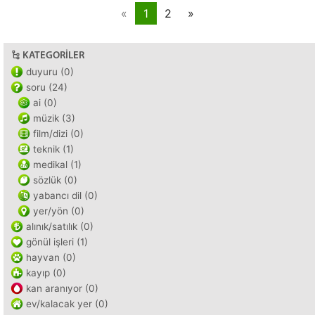
«
1
2
»
KATEGORILER
duyuru (0)
soru (24)
ai (0)
müzik (3)
film/dizi (0)
teknik (1)
medikal (1)
sözlük (0)
yabancı dil (0)
yer/yön (0)
alınık/satılık (0)
gönül işleri (1)
hayvan (0)
kayıp (0)
kan aranıyor (0)
ev/kalacak yer (0)