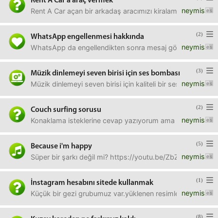
Rent A Car a araç vermek
neymis
Rent A Car açan bir arkadaş aracımızı kiralamak istiyor.Bu 
(2)
WhatsApp engellenmesi hakkında
neymis
WhatsApp da engellendikten sonra mesaj göndermeye dev
(3)
Müzik dinlemeyi seven birisi için ses bombası
neymis
Müzik dinlemeyi seven birisi için kaliteli bir ses bom
(2)
Couch surfing sorusu
neymis
Konaklama isteklerine cevap yazıyorum ama kimse oluml
(5)
Because i'm happy
neymis
Süper bir şarkı değil mi? https://youtu.be/ZbZSe6N_BXs
(1)
İnstagram hesabını sitede kullanmak
neymis
Küçük bir gezi grubumuz var.yüklenen resimleri falan site
(8)