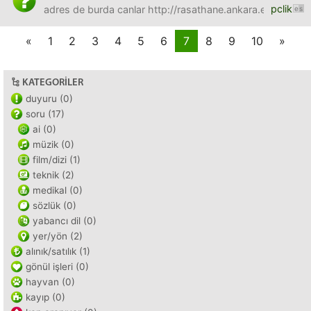
pclik
adres de burda canlar http://rasathane.ankara.edu.tr/?p
«
1
2
3
4
5
6
7
8
9
10
»
KATEGORILER
duyuru (0)
soru (17)
ai (0)
müzik (0)
film/dizi (1)
teknik (2)
medikal (0)
sözlük (0)
yabancı dil (0)
yer/yön (2)
alınık/satılık (1)
gönül işleri (0)
hayvan (0)
kayıp (0)