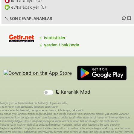
kan aranıyor (0)
ev/kalacak yer (0)
SON CEVAPLANANLAR
istatistikler
yardım / hakkında
Karanlık Mod
buraya yazılanların hakları Sir Anthony Hopkins'e aittir.
yazan eden compumaster, ilgilenen eden fader
modere edenler basond, compumaster, fraise, kibritsuyu, rakicandir
bu sitede yazılanların hiçbiri doğru değildir. site içeriği küçükler için sakıncalı olabilir. yazılardan yazarları
sorumludur. kaynak göstermeden alıntılanamaz. devlet tarafından atanmış bir kurumun internet üzerinde
kimin hangi bilgiye ulaşıp ulaşamayacağına karar vermesi insan haklarına aykırıdır. web siteleri
kullanıcıların istekleri doğrultusunda bağlandıkları yerlerdir. kullanıcılar isterlerse bir web sitesine
bağlanmayabilirler. bu güçleri ve imkanları mevcuttur. bir kullanıcı bir siteye bağlanmak istiyorsa bu onun
tercihi ve hakkıdır. bağlanmak istemiyorsa bu yine onun tercihi ve hakkıdır. halkın kendisine hizmet etmesi