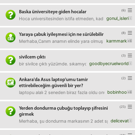
(6)
Baska üniversiteye giden hocalar
gonul_isleri
Hoca universitesinden istifa etmeden, kadrosu orada kalara
(8)
Yaraya çabuk iyileşmesi için ne sürülebilir
karmmark
Merhaba,Canım anamın elinde yara olmuş, hani taş sürtünür 
(3)
sivilcem çıktı
goodbyecruelworld
bir sivilce çıktı yüzümde. sıkamıyorum da. sertleşti. sıksa
(2)
Ankara'da Asus laptop'umu tamir
ettirebileceğim güvenli bir yer?
bobinhoo
laptopu alalı 2 seneden biraz fazla oldu onun için garantis
(25)
Yerden dondurma çubuğu toplayıp şifresini
girmek
delicevat
Merhaba, şu dondurma markasının 2 adet spor araba çekilişi