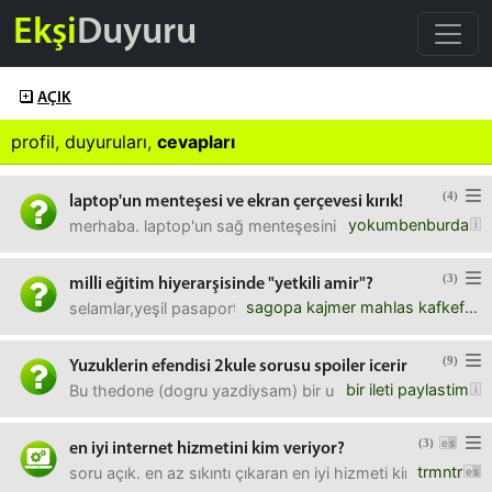
Ekşi
Duyuru
AÇIK
profil
,
duyuruları
,
cevapları
(4)
laptop'un menteşesi ve ekran çerçevesi kırık!
yokumbenburda
merhaba. laptop'un sağ menteşesini bir süredir kırık olara
(3)
milli eğitim hiyerarşisinde "yetkili amir"?
sagopa kajmer mahlas kafkef
selamlar,yeşil pasaportumu yenilemek için (babamın milli 
(9)
Yuzuklerin efendisi 2kule sorusu spoiler icerir
bir ileti paylastim
Bu thedone (dogru yazdiysam) bir usak tarafindan zehirl
(3)
en iyi internet hizmetini kim veriyor?
trmntr
soru açık. en az sıkıntı çıkaran en iyi hizmeti kim veriyor 