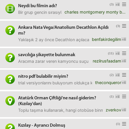
(3)
Neydi bu filmin adı?
charles montgomery monty burns
Bir grup gencin sırasıyla öldüğü komikli bir film vardı. Kom
(3)
Ankara Nata Vega/Anatolium Decathlon Açıldı
mı?
benfakirdegilim
Yaklaşık 2 ay önce Decathlon açılacak yazıyordu. Açıldı
(11)
savcılığa şikayette bulunmak
rezilrusfaadam
Aracıma zarar veren kamyoncu suçu kabul edip zararı tanzim 
(2)
nitro pdf bulabilir miyim?
theconqueror
trial versiyonlarını buluyorum oldukça kasıyor pc'im.elind
(1)
Atatürk Orman Çiftliği'ne nasıl giderim?
(Kızılay'dan)
zverkov
Toplu taşıma kullanarak, hangi otobüse binmem gerekiyo
(1)
Kızılay - Ayrancı Dolmuş