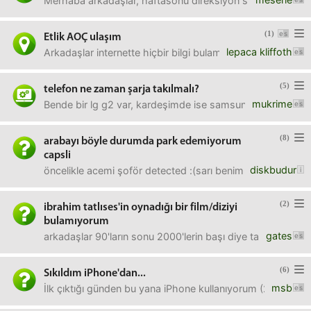
Merhaba arkadaşlar, haftasonu direksiyon sınavım vardı. 
(1)
Etlik AOÇ ulaşım
lepaca kliffoth
Arkadaşlar internette hiçbir bilgi bulamadım. Etlik ten AOÇ
(5)
telefon ne zaman şarja takılmalı?
mukrime
Bende bir lg g2 var, kardeşimde ise samsung s3. Genelde 
(8)
arabayı böyle durumda park edemiyorum
capsli
diskbudur
öncelikle acemi şoför detected :(sarı benim arabam, dar 
(2)
ibrahim tatlıses'in oynadığı bir film/diziyi
bulamıyorum
gates
arkadaşlar 90'ların sonu 2000'lerin başı diye tahmin edi
(6)
Sıkıldım iPhone'dan...
msb
İlk çıktığı günden bu yana iPhone kullanıyorum (2G, 3G, 