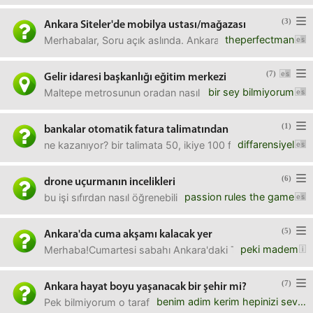
(3)
Ankara Siteler'de mobilya ustası/mağazası
theperfectman
Merhabalar, Soru açık aslında. Ankara sitelerde beğendiğim
(7)
Gelir idaresi başkanlığı eğitim merkezi
bir sey bilmiyorum
Maltepe metrosunun oradan nasıl giderim ?
(1)
bankalar otomatik fatura talimatından
diffarensiyel
ne kazanıyor? bir talimata 50, ikiye 100 falan gibi kampany
(6)
drone uçurmanın incelikleri
passion rules the game
bu işi sıfırdan nasıl öğrenebilirim? profesyonel olarak ya
(5)
Ankara'da cuma akşamı kalacak yer
peki madem
Merhaba!Cumartesi sabahı Ankara'daki Türk-Amerikan Derneğ
(7)
Ankara hayat boyu yaşanacak bir şehir mi?
benim adim kerim hepinizi severim
Pek bilmiyorum o tarafları, güzel midir ankara yalnız biri 