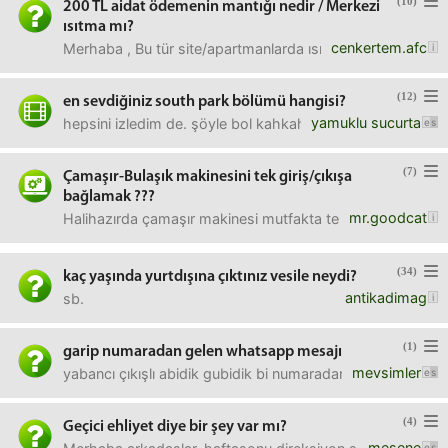
(10)
200 TL aidat ödemenin mantığı nedir / Merkezi
ısıtma mı?
cenkertem.afc
Merhaba , Bu tür site/apartmanlarda ısı ölçer olduğu vak
(12)
en sevdiğiniz south park bölümü hangisi?
yamuklu sucurta
hepsini izledim de. şöyle bol kahkaha attırmalık hangisi 
(7)
Çamaşır-Bulaşık makinesini tek giriş/çıkışa
bağlamak ???
mr.goodcat
Halihazırda çamaşır makinesi mutfakta tezgah altında su gi
(34)
kaç yaşında yurtdışına çıktınız vesile neydi?
antikadimag
sb.
(1)
garip numaradan gelen whatsapp mesajı
mevsimler
yabancı çıkışlı abidik gubidik bi numaradan mesaj geldi? 
(4)
Geçici ehliyet diye bir şey var mı?
mesene