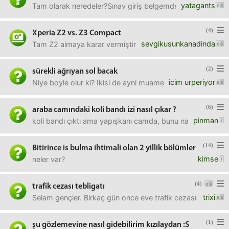
yatagants
Tam olarak neredeler?Sınav giriş belgemde teknikokullar-
(4)
Xperia Z2 vs. Z3 Compact
sevgikusunkanadinda
Tam Z2 almaya karar vermiştim ki Sony Center'lardan bir
(2)
sürekli ağrıyan sol bacak
icim urperiyor
Niye boyle olur ki? Ikisi de ayni muameleyi gorse de sol
(6)
araba camındaki koli bandı izi nasıl çıkar ?
pinman
koli bandı çıktı ama yapışkanı camda, bunu nasıl temizleyeb
(14)
Bitirince is bulma ihtimali olan 2 yillik bölümler
kimse
neler var?
(4)
trafik cezası tebligatı
trixi
Selam gençler. Birkaç gün once eve trafik cezası tebliga
(1)
şu gözlemevine nasıl gidebilirim kızılaydan :S