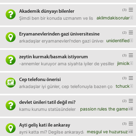
(3)
Akademik dünyayı bilenler
aklimdakisorular
Şimdi ben bir konuda uzmanım ve lisans mezunuyum. bu uzm
(2)
Eryamanevlerinden gazi üniversitesine
unidentified
arkadaşlar eryamanevleri'nden gazi üniversitesi'ne (beşev
(3)
zeytin kurmak/basmak istiyorum
jimicik
-annemler kuruyor ama siyahta iyiler de yesilleri tirt. be
(3)
Cep telefonu önerisi
tchuck
arkadaşlar iyi günler, cep telefonuyla bazen çok ama çok i
(2)
devlet ünileri tatil değil mi?
passion rules the game
kamu kurumu statüsündeler ama üniversite olunca bir işki
(3)
Aşti geliş kati ile ankaray
mesgul ve huzursuz
ayni katta mi? Degilse ankaraydan cikinca inecek miyim c