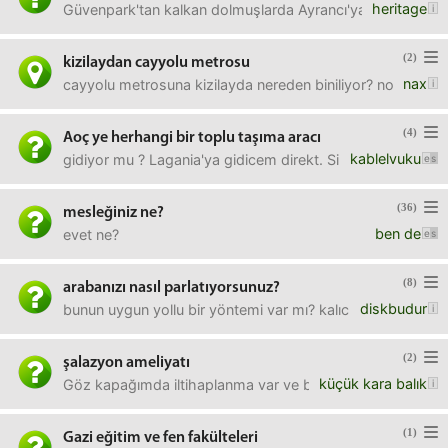
heritage
Güvenpark'tan kalkan dolmuşlarda Ayrancı'ya gidiş kaç lir
(2)
kizilaydan cayyolu metrosu
nax
cayyolu metrosuna kizilayda nereden biniliyor? normal metro
(4)
Aoç ye herhangi bir toplu taşıma aracı
kablelvuku
gidiyor mu ? Lagania'ya gidicem direkt. Silahtar caddesi
(36)
mesleğiniz ne?
ben de
evet ne?
(8)
arabanızı nasıl parlatıyorsunuz?
diskbudur
bunun uygun yollu bir yöntemi var mı? kalıcı mı? arabalar gö
(2)
şalazyon ameliyatı
küçük kara balık
Göz kapağımda iltihaplanma var ve büyük ihtimalle makyajda
(1)
Gazi eğitim ve fen fakülteleri