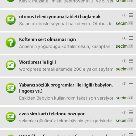
secim
Klasik müzikte -misal Beethoven'ın 3. ve 5. senfonilerinde a
(2)
otobus televizyonuna tableti baglamak
secim
Su an otobusle seyehat halindeyim. Otobus koltuklarinin ar
(4)
Köftenin sert olmaması için
secim
Annemin yoğurduğu köfteler olsun, kasaptan hazır aldıkla
(1)
Wordpress'le ilgili
secim
wordpress temalı sitemde 200 e yakın sayfam var. her bir
(2)
Yabancı sözlük programları ile iligili (babylon,
lingoes vs.)
secim
Eskiden Babylon kullanırdım fakat son versiyonlarıyla iyice
(2)
avea sim kartı telefonu bozuyor.
secim
selamlar.günümüz teknolojisinin çok gerisinde olmayan bir 
(3)