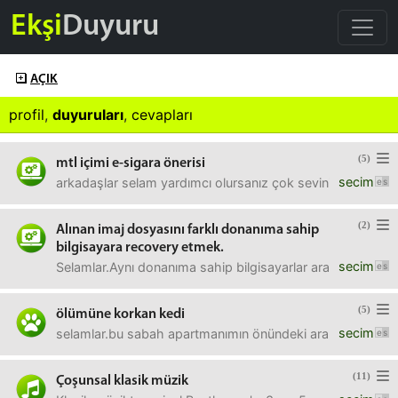
Ekşi
Duyuru
AÇIK
profil
,
duyuruları
,
cevapları
(5)
mtl içimi e-sigara önerisi
secim
arkadaşlar selam yardımcı olursanız çok sevinirim. kola
(2)
Alınan imaj dosyasını farklı donanıma sahip
bilgisayara recovery etmek.
secim
Selamlar.Aynı donanıma sahip bilgisayarlar arasında imaj 
(5)
ölümüne korkan kedi
secim
selamlar.bu sabah apartmanımın önündeki arabanın iç tekeri
(11)
Çoşunsal klasik müzik