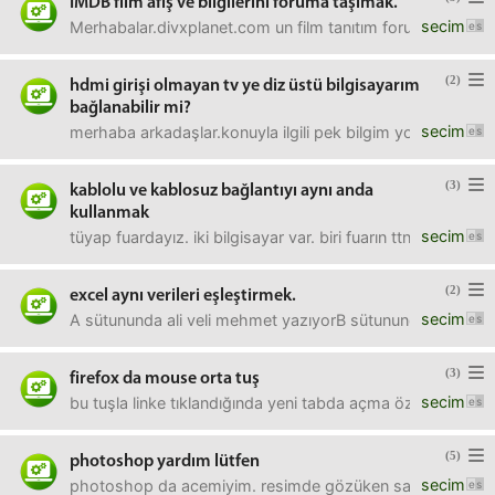
IMDB film afiş ve bilgilerini foruma taşımak.
secim
Merhabalar.divxplanet.com un film tanıtım forumlarında ilgi
(2)
hdmi girişi olmayan tv ye diz üstü bilgisayarım
bağlanabilir mi?
secim
merhaba arkadaşlar.konuyla ilgili pek bilgim yok. netteki
(3)
kablolu ve kablosuz bağlantıyı aynı anda
kullanmak
secim
tüyap fuardayız. iki bilgisayar var. biri fuarın ttnet wifi s
(2)
excel aynı verileri eşleştirmek.
secim
A sütununda ali veli mehmet yazıyorB sütununda veli ali me
(3)
firefox da mouse orta tuş
secim
bu tuşla linke tıklandığında yeni tabda açma özelliği ka
(5)
photoshop yardım lütfen
secim
photoshop da acemiyim. resimde gözüken saatin arkasındak