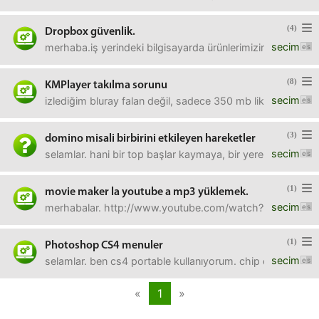
(4)
Dropbox güvenlik.
secim
merhaba.iş yerindeki bilgisayarda ürünlerimizin resimleri
(8)
KMPlayer takılma sorunu
secim
izlediğim bluray falan değil, sadece 350 mb lik bir dizi b
(3)
domino misali birbirini etkileyen hareketler
secim
selamlar. hani bir top başlar kaymaya, bir yere dokunur, d
(1)
movie maker la youtube a mp3 yüklemek.
secim
merhabalar. http://www.youtube.com/watch?v=wFQUWa6cN14lin
(1)
Photoshop CS4 menuler
secim
selamlar. ben cs4 portable kullanıyorum. chip dergisini
«
1
»