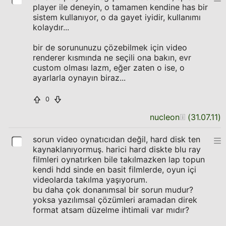
player ile deneyin, o tamamen kendine has bir
sistem kullanıyor, o da gayet iyidir, kullanımı
kolaydır...
bir de sorununuzu çözebilmek için video
renderer kısmında ne seçili ona bakın, evr
custom olması lazm, eğer zaten o ise, o
ayarlarla oynayın biraz...
0
nucleon
(
31.07.11
)
sorun video oynatıcıdan değil, hard disk ten
kaynaklanıyormuş. harici hard diskte blu ray
filmleri oynatırken bile takılmazken lap topun
kendi hdd sinde en basit filmlerde, oyun içi
videolarda takılma yaşıyorum.
bu daha çok donanımsal bir sorun mudur?
yoksa yazılımsal çözümleri aramadan direk
format atsam düzelme ihtimali var mıdır?