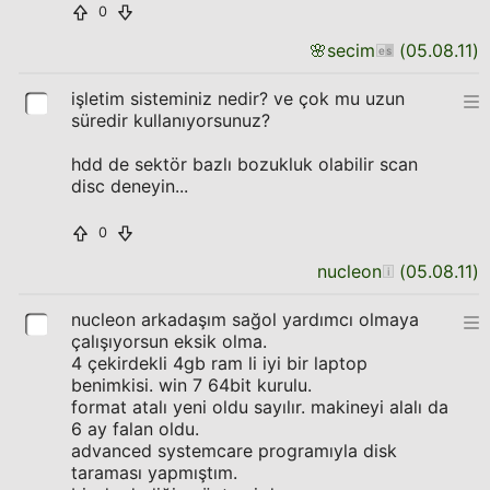
0
🌸
secim
(
05.08.11
)
işletim sisteminiz nedir? ve çok mu uzun
süredir kullanıyorsunuz?
hdd de sektör bazlı bozukluk olabilir scan
disc deneyin...
0
nucleon
(
05.08.11
)
nucleon arkadaşım sağol yardımcı olmaya
çalışıyorsun eksik olma.
4 çekirdekli 4gb ram li iyi bir laptop
benimkisi. win 7 64bit kurulu.
format atalı yeni oldu sayılır. makineyi alalı da
6 ay falan oldu.
advanced systemcare programıyla disk
taraması yapmıştım.