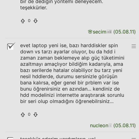
bir de dediğin yöntemi deneyecem.
teşekkürler.
0
🌸
secim
(
05.08.11
)
evet laptop yeni ise, bazı harddiskler spin
down vs tarzı ayarlar oluyor, bu da hdd i
zaman zaman beklemeye alıp güç tüketimini
azaltmayı amaçlıyor bildiğim kadarıyla, ama
bazı serilerde hatalar olabiliyor bu tarz yeni
nesil hddlerde, durumu sersinizle görüşün
bana kalırsa, eğer genel bir prblem var ise
bunu öğrenirsiniz en azından... kendiniz de
hdd modelinizi internette araştırarak sorunlu
bir seri olup olmadığını öğrenebilrsiniz...
0
nucleon
(
05.08.11
)