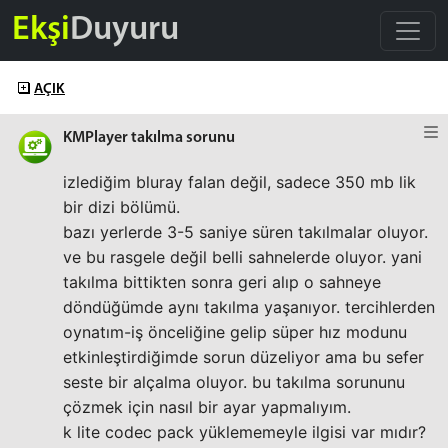
Ekşi
Duyuru
AÇIK
KMPlayer takılma sorunu
izlediğim bluray falan değil, sadece 350 mb lik
bir dizi bölümü.
bazı yerlerde 3-5 saniye süren takılmalar oluyor.
ve bu rasgele değil belli sahnelerde oluyor. yani
takılma bittikten sonra geri alıp o sahneye
döndüğümde aynı takılma yaşanıyor. tercihlerden
oynatım-iş önceliğine gelip süper hız modunu
etkinleştirdiğimde sorun düzeliyor ama bu sefer
seste bir alçalma oluyor. bu takılma sorununu
çözmek için nasıl bir ayar yapmalıyım.
k lite codec pack yüklememeyle ilgisi var mıdır?