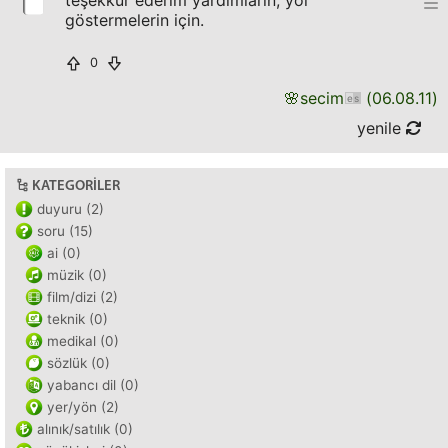
teşekkür ederim yardımların, yol
göstermelerin için.
0
🌸
secim
(
06.08.11
)
yenile
KATEGORILER
duyuru (2)
soru (15)
ai (0)
müzik (0)
film/dizi (2)
teknik (0)
medikal (0)
sözlük (0)
yabancı dil (0)
yer/yön (2)
alınık/satılık (0)