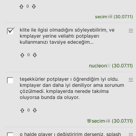
0
secim
(
30.07.11
)
klite ile ilgisi olmadığını söyleyebilirim, ve
kmplayer yerine veliahtı potplayerı
kullanmanızı tavsiye edeceğim...
0
nucleon
(
30.07.11
)
teşekkürler potplayer ı öğrendiğim iyi oldu.
kmplayer dan daha iyi deniliyor ama sorunum
çözülmedi. kmplayerda nerede takılma
oluyorsa bunda da oluyor.
0
🌸
secim
(
30.07.11
)
o halde player ı değiştiririm derseniz, splash