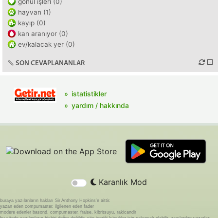
gönül işleri (0)
hayvan (1)
kayıp (0)
kan aranıyor (0)
ev/kalacak yer (0)
SON CEVAPLANANLAR
istatistikler
yardım / hakkında
Karanlık Mod
buraya yazılanların hakları Sir Anthony Hopkins'e aittir.
yazan eden compumaster, ilgilenen eden fader
modere edenler basond, compumaster, fraise, kibritsuyu, rakicandir