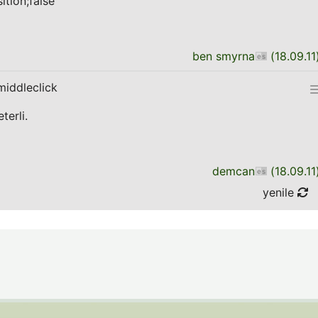
tion;false
ben smyrna
(
18.09.11
middleclick
terli.
demcan
(
18.09.11
yenile