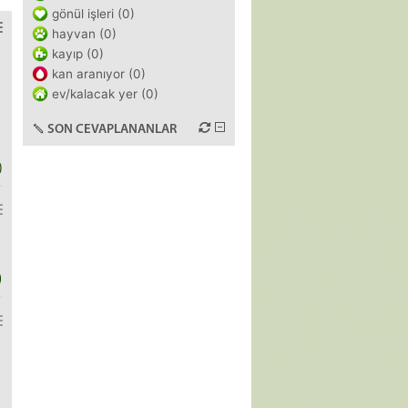
gönül işleri (0)
hayvan (0)
kayıp (0)
kan aranıyor (0)
ev/kalacak yer (0)
SON CEVAPLANANLAR
)
)