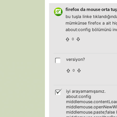
firefox da mouse orta tuş
bu tuşla linke tıklandığın
mümkünse firefox a ait hi
about:config bölümünü i
0
versiyon?
0
iyi arayamamışsınız.
about:config
middlemouse.contentLoa
middlemouse.openNewWi
middlemouse.paste;false