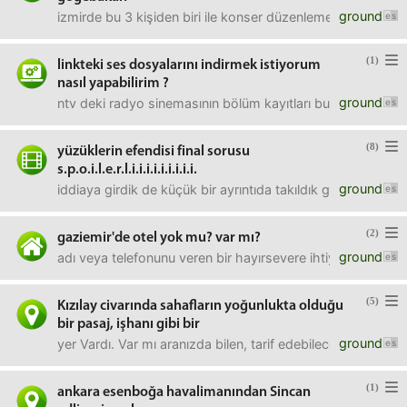
ground
izmirde bu 3 kişiden biri ile konser düzenleme imkanınız olsa
(1)
linkteki ses dosyalarını indirmek istiyorum
nasıl yapabilirim ?
ground
ntv deki radyo sinemasının bölüm kayıtları bunlar. cuma
(8)
yüzüklerin efendisi final sorusu
s.p.o.i.l.e.r.l.i.i.i.i.i.i.i.i.i.
ground
iddiaya girdik de küçük bir ayrıntıda takıldık gençler. sor
(2)
gaziemir'de otel yok mu? var mı?
ground
adı veya telefonunu veren bir hayırsevere ihtiyacımız var. 
(5)
Kızılay civarında sahafların yoğunlukta olduğu
bir pasaj, işhanı gibi bir
ground
yer Vardı. Var mı aranızda bilen, tarif edebilecek birisi
(1)
ankara esenboğa havalimanından Sincan