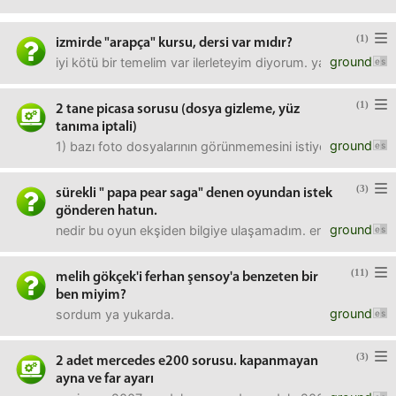
(1)
izmirde "arapça" kursu, dersi var mıdır?
ground
iyi kötü bir temelim var ilerleteyim diyorum. yardım please
(1)
2 tane picasa sorusu (dosya gizleme, yüz
tanıma iptali)
ground
1) bazı foto dosyalarının görünmemesini istiyorum. bunun iç
(3)
sürekli " papa pear saga" denen oyundan istek
gönderen hatun.
ground
nedir bu oyun ekşiden bilgiye ulaşamadım. engelleyemem d
(11)
melih gökçek'i ferhan şensoy'a benzeten bir
ben miyim?
ground
sordum ya yukarda.
(3)
2 adet mercedes e200 sorusu. kapanmayan
ayna ve far ayarı