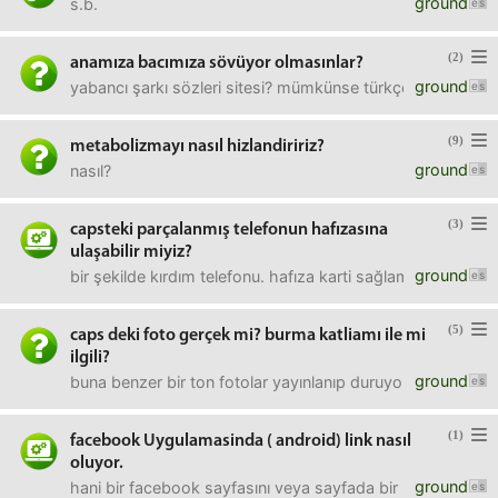
ground
s.b.
(2)
anamıza bacımıza sövüyor olmasınlar?
ground
yabancı şarkı sözleri sitesi? mümkünse türkçe karşılıkları
(9)
metabolizmayı nasıl hizlandiririz?
ground
nasıl?
(3)
capsteki parçalanmış telefonun hafızasına
ulaşabilir miyiz?
ground
bir şekilde kırdım telefonu. hafıza karti sağlam ama tel re
(5)
caps deki foto gerçek mi? burma katliamı ile mi
ilgili?
ground
buna benzer bir ton fotolar yayınlanıp duruyor. nedir aslı a
(1)
facebook Uygulamasinda ( android) link nasıl
oluyor.
ground
hani bir facebook sayfasını veya sayfada bir resmi link ver