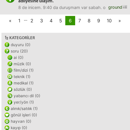
adliyesine ulaşım.
ground
8 de inicem. 9:40 da duruşmam var sabah. otobüs, metro, 
...
«
1
2
3
4
5
6
7
8
9
10
»
KATEGORILER
duyuru (0)
soru (20)
ai (0)
müzik (0)
film/dizi (1)
teknik (1)
medikal (1)
sözlük (0)
yabancı dil (0)
yer/yön (1)
alınık/satılık (1)
gönül işleri (0)
hayvan (0)
kayıp (0)