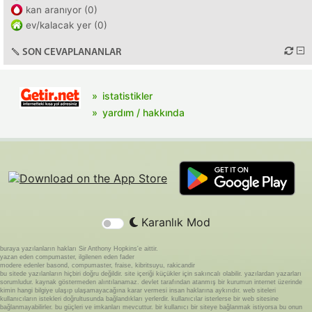
kan aranıyor (0)
ev/kalacak yer (0)
SON CEVAPLANANLAR
istatistikler
yardım / hakkında
Karanlık Mod
buraya yazılanların hakları Sir Anthony Hopkins'e aittir.
yazan eden compumaster, ilgilenen eden fader
modere edenler basond, compumaster, fraise, kibritsuyu, rakicandir
bu sitede yazılanların hiçbiri doğru değildir. site içeriği küçükler için sakıncalı olabilir. yazılardan yazarları
sorumludur. kaynak göstermeden alıntılanamaz. devlet tarafından atanmış bir kurumun internet üzerinde
kimin hangi bilgiye ulaşıp ulaşamayacağına karar vermesi insan haklarına aykırıdır. web siteleri
kullanıcıların istekleri doğrultusunda bağlandıkları yerlerdir. kullanıcılar isterlerse bir web sitesine
bağlanmayabilirler. bu güçleri ve imkanları mevcuttur. bir kullanıcı bir siteye bağlanmak istiyorsa bu onun