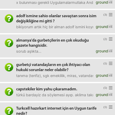
ground
x bulunması gerekli Uygulamalarmutlaka Android uyg.olma
(3)
adolf ismine sahio olanlar savaştan sonra isim
değişikliğine mi gitti ?
ground
bikiyorum artık hiç bir alman adolf ismini koymuyor amam
(2)
almanya'da gurbetçilerin en çok okuduğu
gazete hangisidir.
ground
sorub aşlıkta...
(1)
gurbetçi vatandaşların en çok ihtiyacı olan
hukuki sorunlar neler olabilir?
ground
tanıma (tenfiz), sgk emeklilik, miras, vatandaşlık, mal payla
(5)
capstekiler kim yahu çıkaramadım.
ground
türkü bardayiz da söylemesi ayıp. aklima takıldı. çıkaramad
(1)
Turkcell hazırkart internet için en Uygun tarife
nedir?