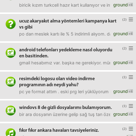
ground
biricik kızım turkcell hazır kart kullanıyor ve internet ağı
(2)
ucuz akaryakıt alma yöntemleri kampanya kart
vs gibi
ground
po dan meslek kartı ile % 5 indirimli alıyom. daha da uyg
(2)
android telefonları yedekleme nasıl oluyordu
en basitinden.
ground
gmail hesabımız var. başka ne gerekiyor. mümkünse biraz 
(1)
resimdeki logosu olan video indirme
programının adı neydi yahu?
ground
pc ye format attım . eski prg leri yüklüyorum da adını çı
(1)
windovs 8 de gizli dosyalarımı bulamıyorum.
ground
bir ara dosyanın üzerine gelip sağ tuş tan özelliklerden "
(2)
fıkır fıkır ankara havaları tavsiyeleriniz.