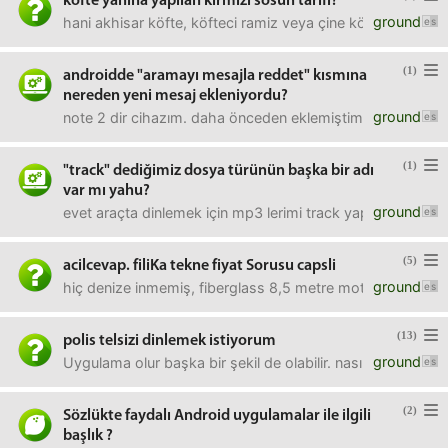
köfte yanına yapılan kırmızı sosun tarifi?
ground
hani akhisar köfte, köfteci ramiz veya çine köftesinin yan
(1)
androidde "aramayı mesajla reddet" kısmına
nereden yeni mesaj ekleniyordu?
ground
note 2 dir cihazım. daha önceden eklemiştim ama bulam
(1)
"track" dediğimiz dosya türünün başka bir adı
var mı yahu?
ground
evet araçta dinlemek için mp3 lerimi track yapacağım bir 
(5)
acilcevap. filiKa tekne fiyat Sorusu capsli
ground
hiç denize inmemiş, fiberglass 8,5 metre motorsuz filika iç
(13)
polis telsizi dinlemek istiyorum
ground
Uygulama olur başka bir şekil de olabilir. nasıl yapalım gız
(2)
Sözlükte faydalı Android uygulamalar ile ilgili
başlık ?