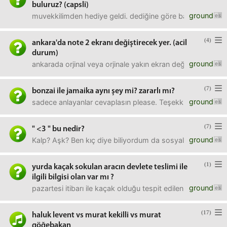
buluruz? (capsli)
ground
muvekkilimden hediye geldi. dediğine göre babasından kalm
(4)
ankara'da note 2 ekranı değiştirecek yer. (acil
durum)
ground
ankarada orjinal veya orjinale yakın ekran değişimi yapaca
(7)
bonzai ile jamaika aynı şey mi? zararlı mı?
ground
sadece anlayanlar cevaplasın please. Teşekkürler
(7)
" <3 " bu nedir?
ground
Kalp? Aşk? Ben kıç diye biliyordum da sosyal medyada alm
(1)
yurda kaçak sokulan aracın devlete teslimi ile
ilgili bilgisi olan var mı ?
ground
pazartesi itibarı ile kaçak olduğu tespit edilen 2005 mode
(17)
haluk levent vs murat kekilli vs murat
göğebakan