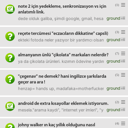
(1)
note 2 için yedekleme, senkronizasyon vs için
anlatımlı link.
ground
dede olduk galiba, şimdi google, gmail, hesaplar, foro m
(3)
reçete tercümesi "eczacıların dikkatine" capsli)
ground
ekteki fotoda neler yazıyor bir yardımcı olsanız. yanisadece 
(7)
almanyanın ünlü "çikolata" markaları nelerdir?
ground
ya da çikolata ürünleri. kızımın ödevine yardım ediyorum da
(5)
"çegenav" ne demek? hani ingilizce şarkılarda
geçer ara ara !
ground
henzap= hands up, madafaka=motherfucker=>; çegenav n
(2)
android de extra kısayollar eklemek istiyorum.
ground
mesela."arama kaydı", "internet yer imleri", "yeni mesaj" 
(4)
johny walker ın kaç yıllık olduğunu nasıl