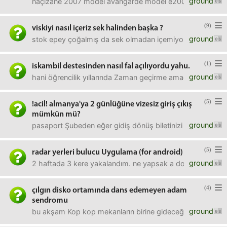
ground
naçizane 2007 model avangarde model e200 aldım bir süre 
(9)
viskiyi nasıl içeriz sek halinden başka ?
ground
stok epey çoğalmış da sek olmadan içemiyorum. sek olarak
(1)
iskambil destesinden nasıl fal açılıyordu yahu.
ground
hani öğrencilik yıllarında Zaman geçirme amaçIı yapılan. te
(5)
!acil! almanya'ya 2 günlüğüne vizesiz giriş çıkış
mümkün mü?
ground
pasaport Şubeden eğer gidiş dönüş biletinizi ibraz edersen
(5)
radar yerleri bulucu Uygulama (for android)
ground
2 haftada 3 kere yakalandım. ne yapsak a dostlar.
(4)
çılgın disko ortamında dans edemeyen adam
sendromu
ground
bu akşam Kop kop mekanların birine gideceğiz. yanımızda b