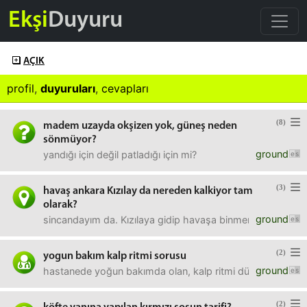
Ekşi
Duyuru
AÇIK
profil
,
duyuruları
,
cevapları
(8)
madem uzayda okşizen yok, güneş neden
sönmüyor?
ground
yandığı için değil patladığı için mi?
(3)
havaş ankara Kızılay da nereden kalkiyor tam
olarak?
ground
sincandayım da. Kızılaya gidip havaşa binmem gerekiyor ga
(2)
yogun bakım kalp ritmi sorusu
ground
hastanede yoğun bakımda olan, kalp ritmi düzene giremeyen
(2)