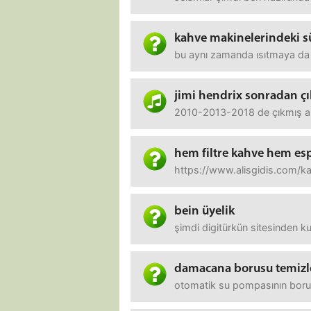
kahve makinelerindeki s
bu aynı zamanda ısıtmaya da 
jimi hendrix sonradan çı
2010-2013-2018 de çıkmış alb
hem filtre kahve hem es
https://www.alisgidis.com/k
bein üyelik
şimdi digitürkün sitesinden 
damacana borusu temiz
otomatik su pompasının borusu