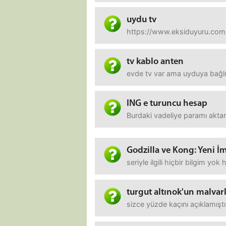
uydu tv
https://www.eksiduyuru.com/
tv kablo anten
evde tv var ama uyduya bağlı
ING e turuncu hesap
Burdaki vadeliye paramı aktar
Godzilla ve Kong: Yeni İ
seriyle ilgili hiçbir bilgim yok
turgut altınok'un malvarl
sizce yüzde kaçını açıklamışt