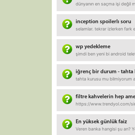
dünyanın en saçma işi değil 
inception spoilerlı soru
selamlar. tekrar izlerken far
wp yedekleme
şimdi ben yeni bi android te
iğrenç bir durum - tahta
tahta kurusu mu bilmiyorum a
filtre kahvelerin hep am
https://www.trendyol.com/sinb
En yüksek günlük faiz
Veren banka hangisi şu an? Y