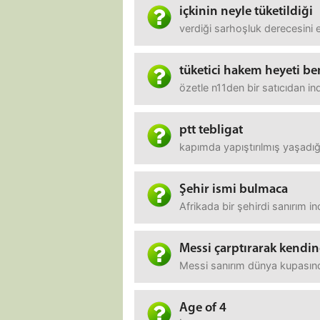
içkinin neyle tüketildiği
verdiği sarhoşluk derecesini 
tüketici hakem heyeti ben
özetle n11den bir satıcıdan i
ptt tebligat
kapımda yapıştırılmış yaşadı
Şehir ismi bulmaca
Afrikada bir şehirdi sanırım i
Messi çarptırarak kendin
Messi sanırım dünya kupasınd
Age of 4