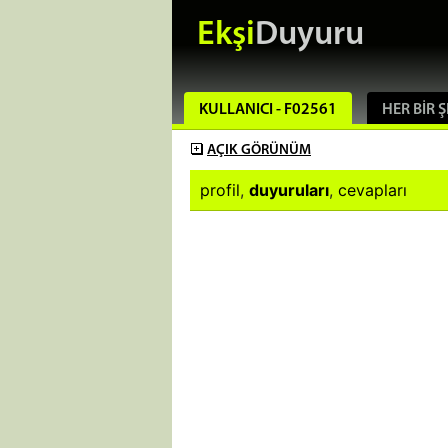
Ekşi
Duyuru
KULLANICI - F02561
HER BIR 
AÇIK
GÖRÜNÜM
profil
,
duyuruları
,
cevapları