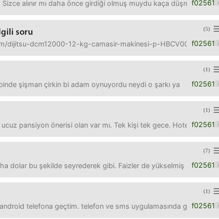
f02561
l. Sizce alınır mı daha önce girdiği olmuş muydu kaça düşmüştü en 
(5)
gili soru
f02561
m/dijitsu-dcm12000-12-kg-camasir-makinesi-p-HBCV00004Q2QE2?ut
(1)
f02561
binde şişman çirkin bi adam oynuyordu neydi o şarkı ya
(1)
f02561
ucuz pansiyon önerisi olan var mı. Tek kişi tek gece. Hotels veya o
(7)
f02561
ha dolar bu şekilde seyrederek gibi. Faizler de yükselmiş Ken bors
(1)
f02561
 android telefona geçtim. telefon ve sms uygulamasında googleın u