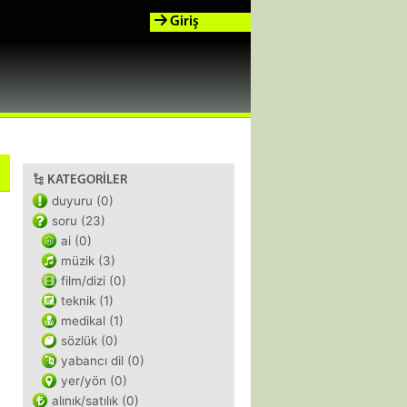
Giriş
KATEGORILER
duyuru (0)
soru (23)
ai (0)
müzik (3)
film/dizi (0)
teknik (1)
medikal (1)
sözlük (0)
yabancı dil (0)
yer/yön (0)
alınık/satılık (0)