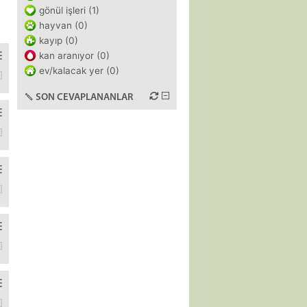
gönül işleri (1)
hayvan (0)
kayıp (0)
kan aranıyor (0)
ev/kalacak yer (0)
u beyaz şeyler bozulmuş mu demek
SON CEVAPLANANLAR
mış. yeni konvektör ısıtıcı almıştım diğer eski tip fanlı veya ufo ta
dında öneriniz var mı
yani apple hesabıma iki aygıt da kayıtlı. ben eski sattığım ipadi 
ama e devlete girdiğimde hala bir şey çıkmıyor yani 2026 bedelli t