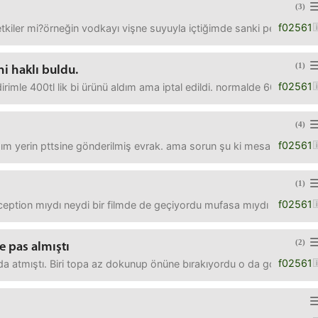
(3)
f02561
etkiler mi?örneğin vodkayı vişne suyuyla içtiğimde sanki pek tesiri
(1)
i haklı buldu.
f02561
ndirimle 400tl lik bi ürünü aldım ama iptal edildi. normalde 600-700
(4)
f02561
ğım yerin pttsine gönderilmiş evrak. ama sorun şu ki mesai saatler
(1)
f02561
nception mıydı neydi bir filmde de geçiyordu mufasa mıydı mofasa mıy
(2)
e pas almıştı
f02561
a atmıştı. Biri topa az dokunup önüne bırakıyordu o da golu atıyo