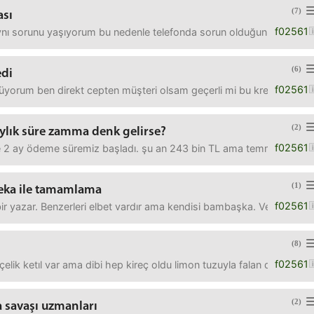
(7)
ası
f02561
ynı sorunu yaşıyorum bu nedenle telefonda sorun olduğunu düşünmüyo
(6)
edi
f02561
orum ben direkt cepten müşteri olsam geçerli mi bu kredi çıkar mı b
(2)
 aylık süre zamma denk gelirse?
f02561
e 2 ay ödeme süremiz başladı. şu an 243 bin TL ama temmuzda günc
(1)
zeka ile tamamlama
f02561
r yazar. Benzerleri elbet vardır ama kendisi bambaşka. Ve şato rom
(8)
f02561
çelik ketıl var ama dibi hep kireç oldu limon tuzuyla falan da k
(2)
 savaşı uzmanları