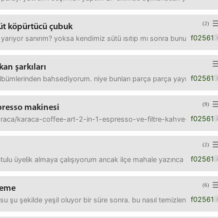
(2)
üt köpürtücü çubuk
f02561
yarıyor sanırım? yoksa kendimiz sütü ısıtıp mı sonra bununla köpür
kan şarkıları
f02561
ümlerinden bahsediyorum. niye bunları parça parça yayınlıyorlar me
(9)
presso makinesi
f02561
araca/karaca-coffee-art-2-in-1-espresso-ve-filtre-kahve-makinesi
(2)
f02561
kutulu üyelik almaya çalışıyorum ancak ilçe mahale yazınca benim 
(6)
leme
f02561
 şu şekilde yeşil oluyor bir süre sonra. bu nasıl temizlenir norma