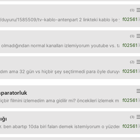
(1)
f02561
duyuru/1585509/tv-kablo-antenpart 2 linkteki kablo işe yaramadı
(1)
f02561
 olmadığından normal kanalları izlemiyorum youtube vs. takılmak i
(2)
f02561
dım ama 32 gün vs hiçbir şey seçtirmedi para öyle duruyor. Bundan 
mparatorluk
f02561
 hiçbir filmini izlemedim ama gidilir mi? öncekileri izlemek mi lazım illa
(3)
ığı
f02561
ır. ben abartıp 10da biri falan demek istemiyorum o yüzden çeyreği g