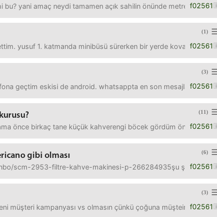
f02561
mi bu? yani amaç neydi tamamen açık sahilin önünde metrelerce yüks
(1)
f02561
k ettim. yusuf 1. katmanda minibüsü sürerken bir yerde kovalamaca es
(3)
f02561
lefona geçtim eskisi de android. whatsappta en son mesajlar mayıst
(11)
 kurusu?
f02561
ma önce birkaç tane küçük kahverengi böcek gördüm önemsemedim s
(6)
ericano gibi olması
f02561
o/scm-2953-filtre-kahve-makinesi-p-266284935şu şekil biraz dandik bi
(3)
f02561
eni müşteri kampanyası vs olmasın çünkü çoğuna müşteiriym zaten. 