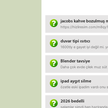
jacobs kahve bozulmuş 
https://hizliresim.com/m8qy1
duvar tipi ısıtıcı
1600tly e gayet iyi değil mi. 
Blender tavsiye
Daha çok evde çilek muz süt fi
ipad aygıt silme
özetle eski ipadim vardı onu 
2026 bedelli
selamlar şimdi ben haziranda