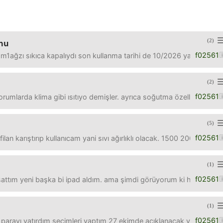
(2)
mu
f02561
m1ağzı sıkıca kapalıydı son kullanma tarihi de 10/2026 yazıyor b
(2)
f02561
yorumlarda klima gibi ısıtıyo demişler. ayrıca soğutma özelliği de var
(5)
f02561
lan karıştırıp kullanıcam yani sıvı ağırlıklı olacak. 1500 2000 tl ban
(1)
f02561
sattım yeni başka bi ipad aldım. ama şimdi görüyorum ki hotmailime 
(1)
f02561
 parayı yatırdım seçimleri yaptım 27 ekimde açıklanacak yazıyordu 