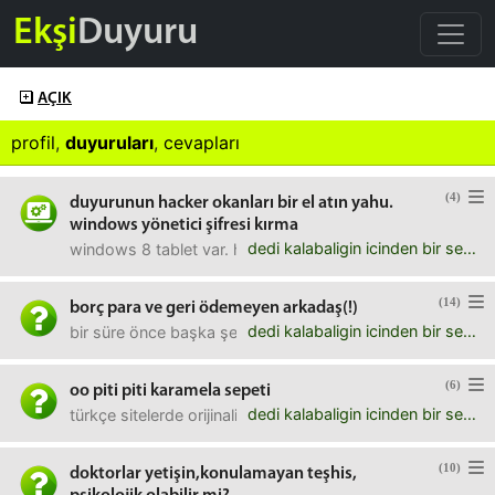
Ekşi
Duyuru
AÇIK
profil
,
duyuruları
,
cevapları
(4)
duyurunun hacker okanları bir el atın yahu.
windows yönetici şifresi kırma
dedi kalabaligin icinden bir ses
windows 8 tablet var. hiç bi boka yaramıyor bu haliyle alla
(14)
borç para ve geri ödemeyen arkadaş(!)
dedi kalabaligin icinden bir ses
bir süre önce başka şehirdeyken çok sıkıştığını söyleyip 
(6)
oo piti piti karamela sepeti
dedi kalabaligin icinden bir ses
türkçe sitelerde orijinalinin 'oh pity pity care'em all so p
(10)
doktorlar yetişin,konulamayan teşhis,