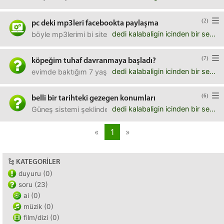
(2)
pc deki mp3leri facebookta paylaşma
dedi kalabaligin icinden bir ses
böyle mp3lerimi bi siteye yükleyim, embeded player olarak d
(7)
köpeğim tuhaf davranmaya başladı?
dedi kalabaligin icinden bir ses
evimde baktığım 7 yaşında bir pitbullum var. son iki gündür
(6)
belli bir tarihteki gezegen konumları
dedi kalabaligin icinden bir ses
Güneş sistemi şeklinde bir dövme yaptırmayı planlıyorum, 
«
1
»
KATEGORILER
duyuru (0)
soru (23)
ai (0)
müzik (0)
film/dizi (0)