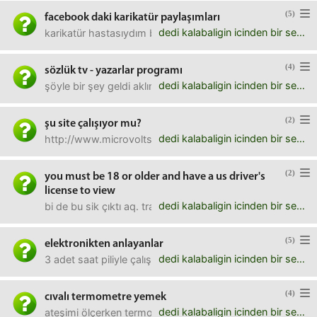
(5)
facebook daki karikatür paylaşımları
dedi kalabaligin icinden bir ses
karikatür hastasıydım ben zamanında. lemanıydı limonuydu 
(4)
sözlük tv - yazarlar programı
dedi kalabaligin icinden bir ses
şöyle bir şey geldi aklıma; sözlükten bir ekip kurulsa, gez
(2)
şu site çalışıyor mu?
dedi kalabaligin icinden bir ses
http://www.microvolts.com/çocuğumu kestirtecek bana, 
(2)
you must be 18 or older and have a us driver's
license to view
dedi kalabaligin icinden bir ses
bi de bu sik çıktı aq. trailer izlemek için bile soruyorlar.
(5)
elektronikten anlayanlar
dedi kalabaligin icinden bir ses
3 adet saat piliyle çalışan aleti şarjlı kalem pil ile çal
(4)
cıvalı termometre yemek
dedi kalabaligin icinden bir ses
ateşimi ölçerken termometreyi ısırdım.(gülmeyin olm) bay