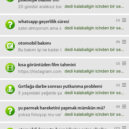
psikolojik olabilir mi?
dedi kalabaligin icinden bir ses
20 gündür aralıksız baş donmesi, kulakta çınlama, mide bula
(3)
whatsapp geçerlilik süresi
dedi kalabaligin icinden bir ses
satın almıyorum ama sağolsun sürekli uzatıyorlar.kullanım
(9)
otomobil bakımı
dedi kalabaligin icinden bir ses
Bu bakım işi ne kadar önemli? 20.000'e gelip hiç bakım yü
(2)
kısa görüntüden film tahmini
dedi kalabaligin icinden bir ses
https://instagram.com/p/4JROb4jJwS/?taken-by=9gaglinkteki
(2)
Gırtlağa darbe sonrası yutkunma problemi
dedi kalabaligin icinden bir ses
5 yaşındaki yeğenle şakalaşırken adem elmasının daha alt kı
(9)
şu parmak hareketini yapmak mümkün mü?
dedi kalabaligin icinden bir ses
yoksa fotoşop mu var? yok gibi, uğraştım kafam basmadı 
(12)