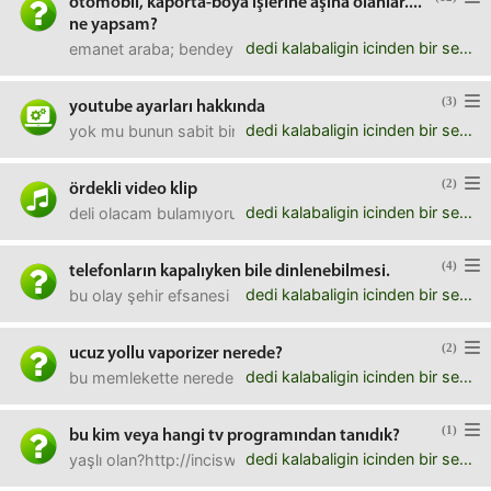
otomobil, kaporta-boya işlerine aşina olanlar....
ne yapsam?
dedi kalabaligin icinden bir ses
emanet araba; bendeyken en güzelini yapıp sağ ön tarafı ç
(3)
youtube ayarları hakkında
dedi kalabaligin icinden bir ses
yok mu bunun sabit bir ayarı. video kalitesi, caption lar fi
(2)
ördekli video klip
dedi kalabaligin icinden bir ses
deli olacam bulamıyorum. rapçi kılığında ördekler var(ya da 
(4)
telefonların kapalıyken bile dinlenebilmesi.
dedi kalabaligin icinden bir ses
bu olay şehir efsanesi mi yoksa gereçten teknik olarak mü
(2)
ucuz yollu vaporizer nerede?
dedi kalabaligin icinden bir ses
bu memlekette nerede bulunur? kullanan memnun mudur?
(1)
bu kim veya hangi tv programından tanıdık?
dedi kalabaligin icinden bir ses
yaşlı olan?http://inciswf.com/duygulandim.swfsanki bir di