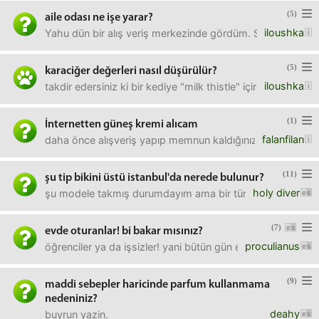
(5)
aile odası ne işe yarar?
iloushka
Yahu dün bir alış veriş merkezinde gördüm. Sırasıyla;Bay
(5)
karaciğer değerleri nasıl düşürülür?
iloushka
takdir edersiniz ki bir kediye "milk thistle" içirmek pek de k
(1)
İnternetten güneş kremi alıcam
falanfilan
daha önce alışveriş yapıp memnun kaldığınız siteler hangil
(11)
şu tip bikini üstü istanbul'da nerede bulunur?
holy diver
şu modele takmış durumdayım ama bir türlü bulamıyorum. h
(7)
evde oturanlar! bi bakar mısınız?
proculianus
öğrenciler ya da işsizler! yani bütün gün evde oturanlar!
(9)
maddi sebepler haricinde parfum kullanmama
nedeniniz?
deahy
buyrun yazin.