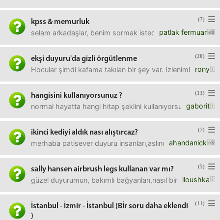
(7)
kpss & memurluk
patlak fermuar
selam arkadaşlar, benim sormak istediğim bir konu var. k
(20)
ekşi duyuru'da gizli örgütlenme
rony
Hocular şimdi kafama takılan bir şey var. İzlenimlerime g
(13)
hangisini kullanıyorsunuz ?
gaborit
normal hayatta hangi hitap şeklini kullanıyorsunuz ? mese
(7)
ikinci kediyi aldık nası alıştırcaz?
ahandanick
merhaba patisever duyuru insanları,aslında çok da niyetim
(5)
sally hansen airbrush legs kullanan var mı?
iloushka
güzel duyurumun, bakımlı bağyanları,nasıl bir ruh haliyle
(11)
İstanbul - İzmir - İstanbul (Bİr soru daha eklendi
)