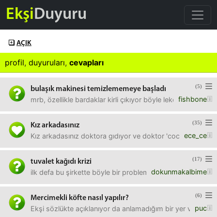
Ekşi
Duyuru
AÇIK
profil
,
duyuruları
,
cevapları
(5)
bulaşık makinesi temizlememeye başladı
fishbone
mrb, özellikle bardaklar kirli çıkıyor böyle lekeliden ziya
(35)
Kız arkadasınız
ece_ce
Kız arkadasınız doktora gıdıyor ve doktor 'cocuk sahıbı o
(17)
tuvalet kağıdı krizi
dokunmakalbime
ilk defa bu şirkette böyle bir problemle karşılaşıyorum. o
(6)
Mercimekli köfte nasıl yapılır?
puc
Ekşi sözlükte açıklanıyor da anlamadığım bir yer var. Bulgu