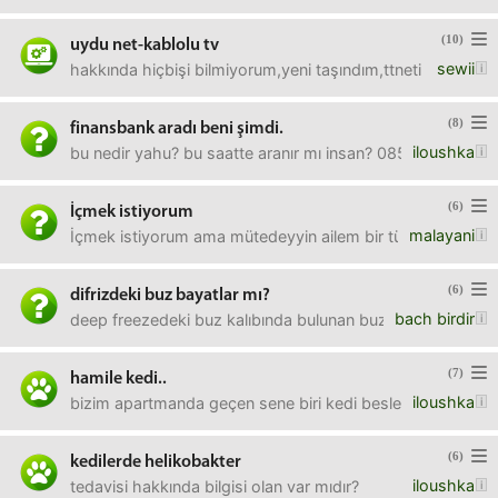
(10)
uydu net-kablolu tv
sewii
hakkında hiçbişi bilmiyorum,yeni taşındım,ttneti nakil mi
(8)
finansbank aradı beni şimdi.
iloushka
bu nedir yahu? bu saatte aranır mı insan? 0850 222 0900 
(6)
İçmek istiyorum
malayani
İçmek istiyorum ama mütedeyyin ailem bir türlü evi bana 
(6)
difrizdeki buz bayatlar mı?
bach birdir
deep freezedeki buz kalıbında bulunan buz, yani su baya
(7)
hamile kedi..
iloushka
bizim apartmanda geçen sene biri kedi besledi. apartman a
(6)
kedilerde helikobakter
iloushka
tedavisi hakkında bilgisi olan var mıdır?