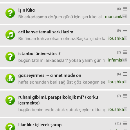
(6)
Işın Kılıcı
mancinik
Bir arkadaşıma doğum günü için ışın kılıcı almak istiyorum,
(9)
acil kahve temali sarki lazim
iloushka
Bir fincan kahve olsam olmaz.Başka içinde kahve kelimesi
(2)
istanbul üniversitesi?
infamis
bugün tatil mi arkadaşlar? yoksa yarım gün mü? (öğrenci 
(6)
göz seyirmesi -- cinnet mode on
iloushka
hafta sonundan beri sağ üst göz kapağım seyriyor. ve artı
(7)
ruhani gibi mi, parapsikolojik mi? (korku
içermekte)
iloushka
bugün benim evde abuk subuk şeyler oldu. çok fena tırstım.
(11)
lıkır lıkır içilecek şarap