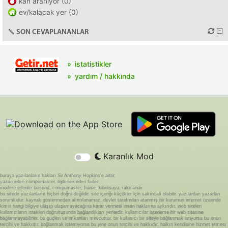
kan aranıyor (0)
ev/kalacak yer (0)
SON CEVAPLANANLAR
istatistikler
yardım / hakkında
Karanlık Mod
buraya yazılanların hakları Sir Anthony Hopkins'e aittir.
yazan eden compumaster, ilgilenen eden fader
modere edenler basond, compumaster, fraise, kibritsuyu, rakicandir
bu sitede yazılanların hiçbiri doğru değildir. site içeriği küçükler için sakıncalı olabilir. yazılardan yazarları
sorumludur. kaynak göstermeden alıntılanamaz. devlet tarafından atanmış bir kurumun internet üzerinde
kimin hangi bilgiye ulaşıp ulaşamayacağına karar vermesi insan haklarına aykırıdır. web siteleri
kullanıcıların istekleri doğrultusunda bağlandıkları yerlerdir. kullanıcılar isterlerse bir web sitesine
bağlanmayabilirler. bu güçleri ve imkanları mevcuttur. bir kullanıcı bir siteye bağlanmak istiyorsa bu onun
tercihi ve hakkıdır. bağlanmak istemiyorsa bu yine onun tercihi ve hakkıdır. halkın kendisine hizmet etmesi