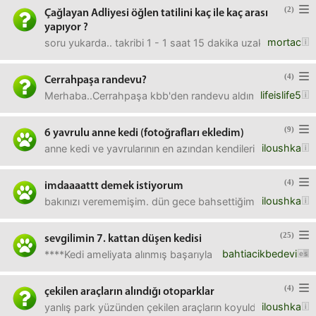
(2)
Çağlayan Adliyesi öğlen tatilini kaç ile kaç arası
yapıyor ?
mortac
soru yukarda.. takribi 1 - 1 saat 15 dakika uzaklıktayım... 
(4)
Cerrahpaşa randevu?
lifeislife5
Merhaba..Cerrahpaşa kbb'den randevu aldım ama bu hasta
(9)
6 yavrulu anne kedi (fotoğrafları ekledim)
iloushka
anne kedi ve yavrularının en azından kendilerini toparlaya
(4)
imdaaaattt demek istiyorum
iloushka
bakınızı verememişim. dün gece bahsettiğim apartmana g
(25)
sevgilimin 7. kattan düşen kedisi
bahtiacikbedevi
****Kedi ameliyata alınmış başarıyla sonuçlanmıştır. Son 
(4)
çekilen araçların alındığı otoparklar
iloushka
yanlış park yüzünden çekilen araçların koyulduğu otoparkla