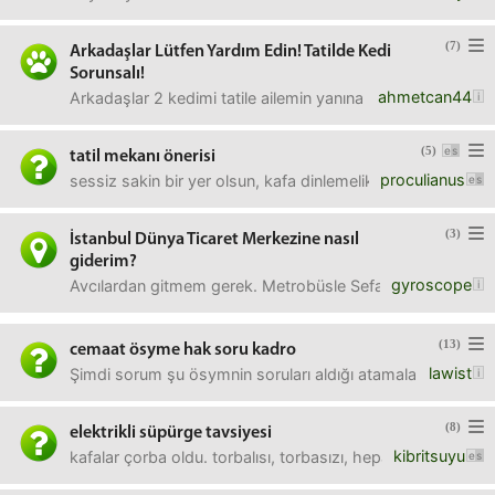
(7)
Arkadaşlar Lütfen Yardım Edin! Tatilde Kedi
Sorunsalı!
ahmetcan44
Arkadaşlar 2 kedimi tatile ailemin yanına getirdim. Getirm
(5)
tatil mekanı önerisi
proculianus
sessiz sakin bir yer olsun, kafa dinlemelik yani.denizi tem
(3)
İstanbul Dünya Ticaret Merkezine nasıl
giderim?
gyroscope
Avcılardan gitmem gerek. Metrobüsle Sefaköy ya da Yenib
(13)
cemaat ösyme hak soru kadro
lawist
Şimdi sorum şu ösymnin soruları aldığı atamaların hep torp
(8)
elektrikli süpürge tavsiyesi
kibritsuyu
kafalar çorba oldu. torbalısı, torbasızı, hepa filtrelisi, su