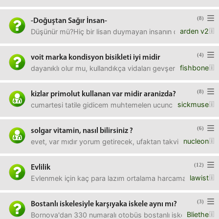
(8)
-Doğuştan Sağır İnsan-
arden v2
Düşünür mü?Hiç bir lisan duymayan insanın düşüncesi nası
(4)
voit marka kondisyon bisikleti iyi midir
fishbone
dayanıklı olur mu, kullandıkça vidaları gevşer mi, fikri olan
(8)
kizlar primolut kullanan var midir aranizda?
sickmuse
cumartesi tatile gidicem muhtemelen ucuncu gunu filan da 
(6)
solgar vitamin, nasıl bilirsiniz ?
nucleon
evet, var mıdır yorum getirecek, ufaktan takviye olsun diy
(12)
Evlilik
lawist
Evlenmek için kaç para lazım ortalama harcama nedir? K
(3)
Bostanlı iskelesiyle karşıyaka iskele aynı mı?
Bliethe
Bornova'dan 330 numaralı otobüs bostanlı iskelesine gid