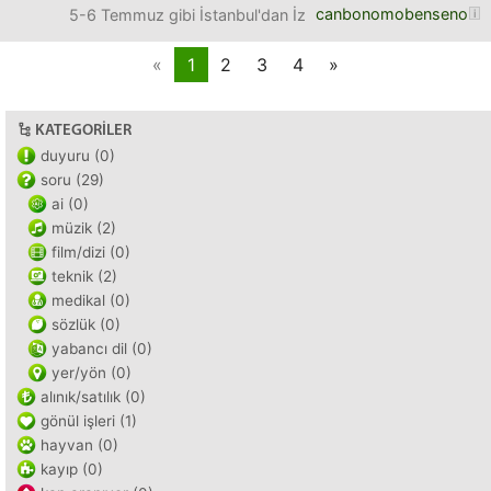
canbonomobenseno
5-6 Temmuz gibi İstanbul'dan İzmir'e gideceğim, 8 Temmuz
«
1
2
3
4
»
KATEGORILER
duyuru (0)
soru (29)
ai (0)
müzik (2)
film/dizi (0)
teknik (2)
medikal (0)
sözlük (0)
yabancı dil (0)
yer/yön (0)
alınık/satılık (0)
gönül işleri (1)
hayvan (0)
kayıp (0)