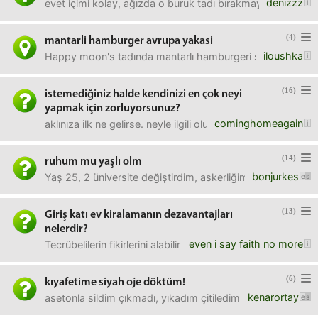
denizzz
evet içimi kolay, ağızda o buruk tadı bırakmayan lezzetli ş
(4)
mantarli hamburger avrupa yakasi
iloushka
Happy moon's tadında mantarlı hamburgeri şogzel olan bir
(16)
istemediğiniz halde kendinizi en çok neyi
yapmak için zorluyorsunuz?
cominghomeagain
aklınıza ilk ne gelirse. neyle ilgili olursa.
(14)
ruhum mu yaşlı olm
bonjurkes
Yaş 25, 2 üniversite değiştirdim, askerliğimi yaptım, 2-3
(13)
Giriş katı ev kiralamanın dezavantajları
nelerdir?
even i say faith no more
Tecrübelilerin fikirlerini alabilir miyim? Isınmadan tutun da 
(6)
kıyafetime siyah oje döktüm!
kenarortay
asetonla sildim çıkmadı, yıkadım çitiledim çıkmadı. var mı