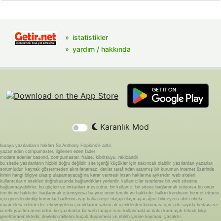
istatistikler
yardım / hakkında
Karanlık Mod
buraya yazılanların hakları Sir Anthony Hopkins'e aittir.
yazan eden compumaster, ilgilenen eden fader
modere edenler basond, compumaster, fraise, kibritsuyu, rakicandir
bu sitede yazılanların hiçbiri doğru değildir. site içeriği küçükler için sakıncalı olabilir. yazılardan yazarları
sorumludur. kaynak göstermeden alıntılanamaz. devlet tarafından atanmış bir kurumun internet üzerinde
kimin hangi bilgiye ulaşıp ulaşamayacağına karar vermesi insan haklarına aykırıdır. web siteleri
kullanıcıların istekleri doğrultusunda bağlandıkları yerlerdir. kullanıcılar isterlerse bir web sitesine
bağlanmayabilirler. bu güçleri ve imkanları mevcuttur. bir kullanıcı bir siteye bağlanmak istiyorsa bu onun
tercihi ve hakkıdır. bağlanmak istemiyorsa bu yine onun tercihi ve hakkıdır. halkın kendisine hizmet etmesi
için görevlendirdiği kurumlar hadlerini aşıp halka neye ulaşıp ulaşmayacağını bilmeyen cahil cühela
muamelesi edemezler. ebeveynlerin çocuklarını sakıncalı içeriklerden koruması için çok sayıda bedava ve
ücretli yazılım mevcuttur. bu yazılımlar bir web tarayıcısını kullanmaktan daha karmaşık teknik bilgi
gerektirmemektedir. devletin milletini küçük düşürmesi ve ebleh yerine koyması yasaktır.