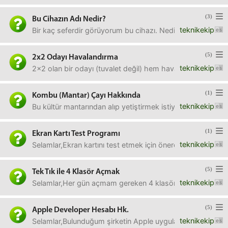
(3)
Bu Cihazın Adı Nedir?
teknikekip
Bir kaç seferdir görüyorum bu cihazı. Nedir bilen link atar
(5)
2x2 Odayı Havalandırma
teknikekip
2x2 olan bir odayı (tuvalet değil) hem havalandırmak hem de
(1)
Kombu (Mantar) Çayı Hakkında
teknikekip
Bu kültür mantarından alıp yetiştirmek istiyorum. Sabahla
(1)
Ekran Kartı Test Programı
teknikekip
Selamlar,Ekran kartını test etmek için önereceğiniz test pr
(5)
Tek Tık ile 4 Klasör Açmak
teknikekip
Selamlar,Her gün açmam gereken 4 klasör oluyor. Bazen bil
(5)
Apple Developer Hesabı Hk.
teknikekip
Selamlar,Bulunduğum şirketin Apple uygulamasını yapan ar