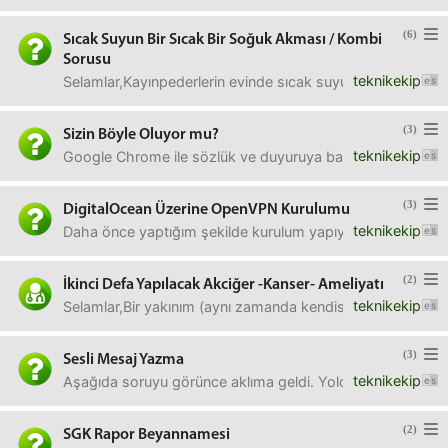
(6)
Sıcak Suyun Bir Sıcak Bir Soğuk Akması / Kombi
Sorusu
teknikekip
Selamlar,Kayınpederlerin evinde sıcak suyu açtığımız zama
(3)
Sizin Böyle Oluyor mu?
teknikekip
Google Chrome ile sözlük ve duyuruya bağlanıyorum. Belli
(3)
DigitalOcean Üzerine OpenVPN Kurulumu
teknikekip
Daha önce yaptığım şekilde kurulum yapıyorum ama sayfa
(2)
İkinci Defa Yapılacak Akciğer -Kanser- Ameliyatı
teknikekip
Selamlar,Bir yakınım (aynı zamanda kendisi doktor) geçen 
(3)
Sesli Mesaj Yazma
teknikekip
Aşağıda soruyu görünce aklıma geldi. Yolculuk esnasında y
(2)
SGK Rapor Beyannamesi