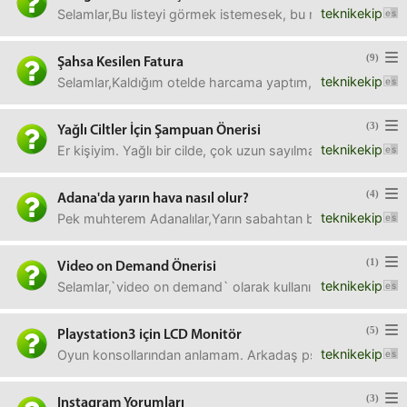
teknikekip
Selamlar,Bu listeyi görmek istemesek, bu mümkün mü? Ben 
(9)
Şahsa Kesilen Fatura
teknikekip
Selamlar,Kaldığım otelde harcama yaptım, adıma fatura kes
(3)
Yağlı Ciltler İçin Şampuan Önerisi
teknikekip
Er kişiyim. Yağlı bir cilde, çok uzun sayılmayacak bir sa
(4)
Adana'da yarın hava nasıl olur?
teknikekip
Pek muhterem Adanalılar,Yarın sabahtan bir günlüğüne iş iç
(1)
Video on Demand Önerisi
teknikekip
Selamlar,`video on demand` olarak kullanılacak 1 TB'ye ka
(5)
Playstation3 için LCD Monitör
teknikekip
Oyun konsollarından anlamam. Arkadaş ps3 için lcd ekran m
(3)
Instagram Yorumları