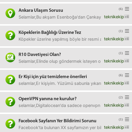
(6)
Ankara Ulaşım Sorusu
teknikekip
Selamlar,Bu akşam Esenboğa'dan Çankaya'ya (Kurtuluş Parkı)
(1)
Köpeklerin Bağlılığı Üzerine Tez
teknikekip
Köpekler üzerine yapılmış böyle bir resmi araştırma biliyo
(1)
R10 Davetiyesi Olan?
teknikekip
Selamlar,Elinde olup göndermek isteyen olursa sevinirim.T
(6)
Er Kişi için yüz temizleme önerileri
teknikekip
selamlar,Er kişiyim. Yüzümü sabunla yıkarım ama artık her
(2)
OpenVPN yanına ne kurulur?
teknikekip
selamlar,Digitalocean'da sadece openvpn yüklü bir alanımı
(1)
Facebook Sayfanın Yer Bildirimi Sorunu
teknikekip
Facebook'ta bulunan XX sayfamızın yer bildirimleri daha ö