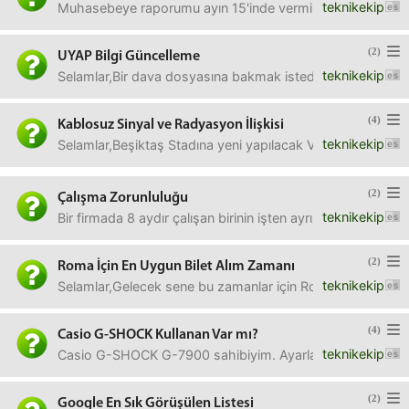
teknikekip
Muhasebeye raporumu ayın 15'inde vermiştim. İşgüzar mu
(2)
UYAP Bilgi Güncelleme
teknikekip
Selamlar,Bir dava dosyasına bakmak istedim, kimlik bilgile
(4)
Kablosuz Sinyal ve Radyasyon İlişkisi
teknikekip
Selamlar,Beşiktaş Stadına yeni yapılacak VIP bölümünde k
(2)
Çalışma Zorunluluğu
teknikekip
Bir firmada 8 aydır çalışan birinin işten ayrılması için be
(2)
Roma İçin En Uygun Bilet Alım Zamanı
teknikekip
Selamlar,Gelecek sene bu zamanlar için Roma'ya gidiş-dön
(4)
Casio G-SHOCK Kullanan Var mı?
teknikekip
Casio G-SHOCK G-7900 sahibiyim. Ayarları hakkında bir k
(2)
Google En Sık Görüşülen Listesi