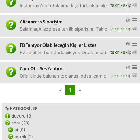
teknikekip
Instagram'da fotolarıma kişi Türk olsa bile ingilizce olara
(3)
Aliexpress Siparişim
teknikekip
Selamlar,Aliexpress'ten ilk siparişim. Takip No BJ ile 
(9)
FB Tanıyor Olabileceğin Kişiler Listesi
teknikekip
Ev sahibim bu listede çıkıyor. Ortak arkadaşımız yok. Nası
(4)
Cam Ofis Ses Yalıtımı
teknikekip
Ofis içinde bulunan toplantısı odası cam ofis. Bunu ses yalı
«
1
»
KATEGORILER
duyuru (0)
soru (29)
ai (0)
müzik (2)