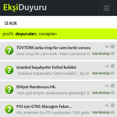
Ekşi
Duyuru
AÇIK
profil
,
duyuruları
,
cevapları
(6)
TÜVTÜRK (arka stop far camı kırık) sorusu
teknikekip
Arka stop far camı kırık. Yakın zamanda muayeneye girece
(3)
istanbul başakşehir futbol kulübü
teknikekip
`istanbul başakşehir futbol kulübü`, lig sıralamasında bu
(1)
Ehliyet Randevusu Hk.
teknikekip
Yeni çipli ehliyet randevusuna gideceğiz Şubat'ta değişim 
(1)
PS3 için GTA5 Alacağım Fakat...
teknikekip
Hiç anlamam bu PS oyunlardan. Gitti gidiyor'dan alsam ne