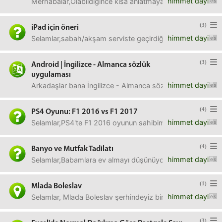
himmet dayi
Merhabalar,Olabildiğince kısa anlatmaya çalışacağım. Hafta
(3)
iPad için öneri
himmet dayi
Selamlar,sabah/akşam serviste geçirdiğim sürede dizi izle
(3)
Android | İngilizce - Almanca sözlük
uygulaması
himmet dayi
Arkadaşlar bana İngilizce - Almanca sözlük önerisi yapabi
(4)
PS4 Oyunu: F1 2016 vs F1 2017
himmet dayi
Selamlar,PS4'te F1 2016 oyunun sahibim. F1 2017 bugün 59
(4)
Banyo ve Mutfak Tadilatı
himmet dayi
Selamlar,Babamlara ev almayı düşünüyoruz. Evi bulduk gibi
(1)
Mlada Boleslav
himmet dayi
Selamlar, Mlada Boleslav şerhindeyiz bir geceliğine. Ne ya
(3)