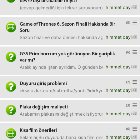
devre dışı bırakabilir miyiz?
himmet dayi
(cevap gelmediği için tekrar soruyorum)**Asus 550L model b
(8)
Game of Thrones 6. Sezon Finali Hakkında Bir
Soru
himmet dayi
Sezon finali ve daha öncesi hakkında ağır spoiler içeri
(6)
GSS Prim borcum yok görünüyor. Bir gariplik
var mı?
himmet dayi
Aralık ayında işten ayrıldım. O günden bu güne işsizim. 
(2)
Duyuru giriş problemi
himmet dayi
eksisozluk.com/sub-etha/yardir?id=5yukarıdaki linki kullanı
(3)
Plaka değişim maliyeti
himmet dayi
Arabamın plakasını değiştirmek istiyorum. Şu anda 45, 34 
(6)
Kısa film önerileri
himmet dayi
Selamlar,Bu duyuruda bana kısa film önermenizi rica edi