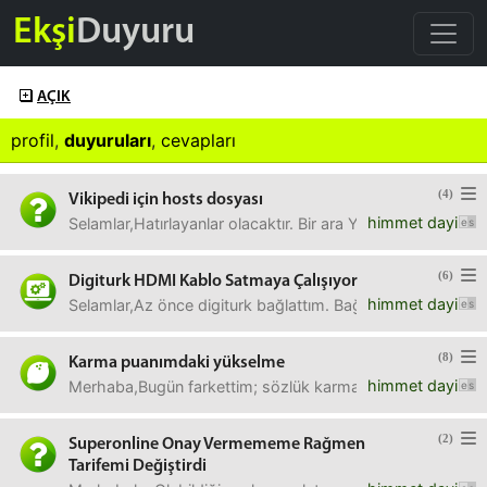
Ekşi
Duyuru
AÇIK
profil
,
duyuruları
,
cevapları
(4)
Vikipedi için hosts dosyası
himmet dayi
Selamlar,Hatırlayanlar olacaktır. Bir ara YouTube kapalıyk
(6)
Digiturk HDMI Kablo Satmaya Çalışıyor
himmet dayi
Selamlar,Az önce digiturk bağlattım. Bağlayan arkadaş "el
(8)
Karma puanımdaki yükselme
himmet dayi
Merhaba,Bugün farkettim; sözlük karma puanımda yaklaşık 
(2)
Superonline Onay Vermememe Rağmen
Tarifemi Değiştirdi