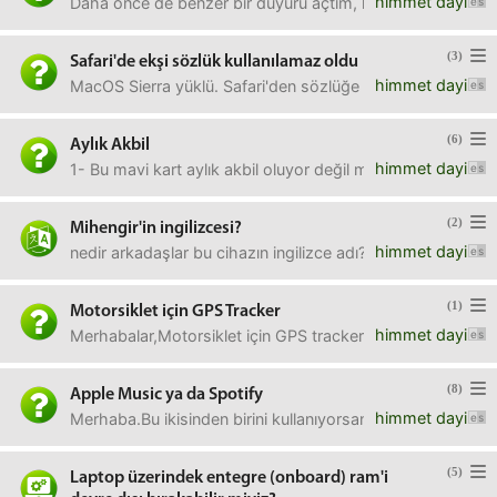
himmet dayi
Daha önce de benzer bir duyuru açtım, kendi kendine düzeli
(3)
Safari'de ekşi sözlük kullanılamaz oldu
himmet dayi
MacOS Sierra yüklü. Safari'den sözlüğe girince altta şuku
(6)
Aylık Akbil
himmet dayi
1- Bu mavi kart aylık akbil oluyor değil mi?2- Mavi kartın 
(2)
Mihengir'in ingilizcesi?
himmet dayi
nedir arkadaşlar bu cihazın ingilizce adı?http://akarte
(1)
Motorsiklet için GPS Tracker
himmet dayi
Merhabalar,Motorsiklet için GPS tracker alacağım. Aliexpre
(8)
Apple Music ya da Spotify
himmet dayi
Merhaba.Bu ikisinden birini kullanıyorsanız aşağıdaki soru
(5)
Laptop üzerindek entegre (onboard) ram'i