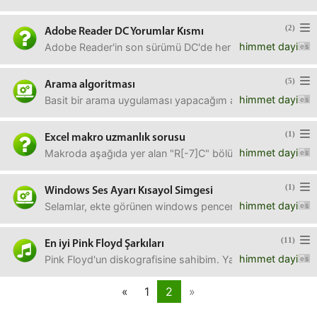
(2)
Adobe Reader DC Yorumlar Kısmı
himmet dayi
Adobe Reader'in son sürümü DC'de her yeni pdf açtığımda s
(5)
Arama algoritması
himmet dayi
Basit bir arama uygulaması yapacağım ama algoritmasını ta
(1)
Excel makro uzmanlık sorusu
himmet dayi
Makroda aşağıda yer alan "R[-7]C" bölümünde -7 yerine değ
(1)
Windows Ses Ayarı Kısayol Simgesi
himmet dayi
Selamlar, ekte görünen windows penceresini başlatacak bi
(11)
En iyi Pink Floyd Şarkıları
himmet dayi
Pink Floyd'un diskografisine sahibim. Yaklaşık 180 şarkı 
«
1
2
»