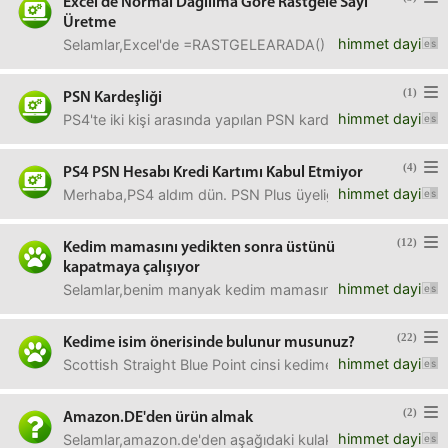
Excel'de Normal Dağılıma Göre Rastgele Sayı
Üretme
himmet dayi
Selamlar,Excel'de =RASTGELEARADA() formülü ile üretile
(1)
PSN Kardeşliği
himmet dayi
PS4'te iki kişi arasında yapılan PSN kardeşliği, hesap pa
(4)
PS4 PSN Hesabı Kredi Kartımı Kabul Etmiyor
himmet dayi
Merhaba,PS4 aldım dün. PSN Plus üyeliği alayım dedim, kre
(12)
Kedim mamasını yedikten sonra üstünü
kapatmaya çalışıyor
himmet dayi
Selamlar,benim manyak kedim mamasını yedikten sonra patis
(22)
Kedime isim önerisinde bulunur musunuz?
himmet dayi
Scottish Straight Blue Point cinsi kedime isim arıyorum. Ö
(2)
Amazon.DE'den ürün almak
himmet dayi
Selamlar,amazon.de'den aşağıdaki kulaklığı almayı düş