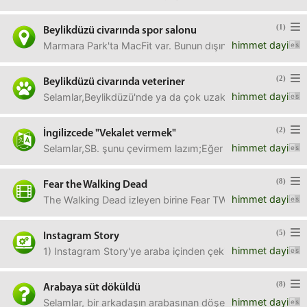
(1)
Beylikdüzü civarında spor salonu
himmet dayi
Marmara Park'ta MacFit var. Bunun dışında önerebileceğini
(2)
Beylikdüzü civarında veteriner
himmet dayi
Selamlar,Beylikdüzü'nde ya da çok uzak olmayan civarında g
(2)
İngilizcede "Vekalet vermek"
himmet dayi
Selamlar,SB. şunu çevirmem lazım;Eğer gümrük işlemlerini
(8)
Fear the Walking Dead
himmet dayi
The Walking Dead izleyen birine Fear TWD önerir misiniz?Bu
(5)
Instagram Story
himmet dayi
1) Instagram Story'ye araba içinden çekilen yol videosu 
(8)
Arabaya süt döküldü
himmet dayi
Selamlar, bir arkadaşın arabasınan döşemesine (koltuğa deği