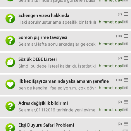
Selamlar,Elimde aşağıda görselleri bulunan 3 adet içki me
(7)
Schengen vizesi hakkında
himmet dayi
İllaki sorulmuştur ama spesifik bir farklılık olduğu içi
(10)
Somon pişirme tavsiyesi
himmet dayi
Selamlar,Hafta sonu arkadaşlar gelecek. Somon yapayım diy
(2)
Sözlük DEBE Listesi
himmet dayi
Şimdi bu debe listesi kaldırıldı. İstatistiklerde hala link
(18)
İlk kez ifşayı zamanında yakalamanın şerefine
himmet dayi
ben de kendimi ifşa ediyorum. çok dövmeyin.
(2)
Adres değişiklik bildirimi
himmet dayi
Selamlar,01.112016 tarihinde yeni evime taşındım. Kontrat
(2)
Ekşi Duyuru Safari Problemi