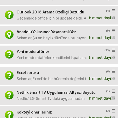
(4)
Outlook 2016 Arama Özelliği Bozuldu
himmet dayi
Geçenlerde office için bi update geldi. Ardından Outlook 
(9)
Anadolu Yakasında Yaşanacak Yer
himmet dayi
Selamlar,Şu an beylikdüzü'nde oturuyorum iş nedeniyle. Yak
(13)
Yeni moderatörler
himmet dayi
Yeni moderatatörler kendilerini ispatlamak için biraz aba
(6)
Excel sorusu
himmet dayi
Selamlar,Excel'de bir hücrenin değerini başka bir hücreye
(1)
Netflix Smart TV Uygulaması Altyazı Boyutu
himmet dayi
Netflix' LG Smart Tv'deki uygulamadan izliyorum. Altyazı
(2)
Kokteyl önerileriniz
himmet dayi