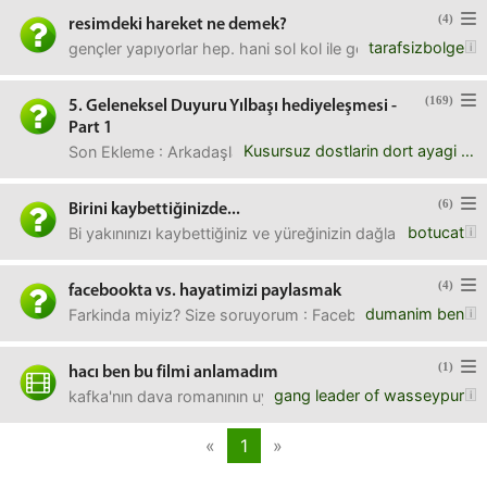
(4)
resimdeki hareket ne demek?
tarafsizbolge
gençler yapıyorlar hep. hani sol kol ile gözlerini kapatıp, 
(169)
5. Geleneksel Duyuru Yılbaşı hediyeleşmesi -
Part 1
Kusursuz dostlarin dort ayagi vardir
Son Ekleme : Arkadaşlar yarın 10:00'da çekiliş sonuçlarını p
(6)
Birini kaybettiğinizde...
botucat
Bi yakınınızı kaybettiğiniz ve yüreğinizin dağlandığı anlar
(4)
facebookta vs. hayatimizi paylasmak
dumanim ben
Farkinda miyiz? Size soruyorum : Facebookta hayatlarimizi pa
(1)
hacı ben bu filmi anlamadım
gang leader of wasseypur
kafka'nın dava romanının uyarlaması the trial'ı izledim.a
«
1
»