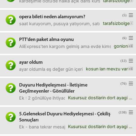
tarafsizbolge
kardeşimle odtü’de halka açık dans kursuna(Swing 1) katıl
(5)
opera bileti neden alamıyorum?
tarafsizbolge
saat kuruyorum, pusuya yatıyorum, satış başlar başlamaz sa
(6)
PTT’den paket alma oyunu
gonion
AliExpress’ten kargom gelmiş ama evde kimse yok diye kağıt
(12)
ayar oldum
kosun lan mevzu var
ayar oldumla eş değer gün içerisinde kullandığınız kalıplar
(76)
Duyuru Hediyeleşmesi - İletişime
Geçilmeyenler - Gönüllüler
Kusursuz dostlarin dort ayagi vardir
Ek : 2 gönüllüye ihtiyacımız var kitap gönderisinde. buraya
(130)
5.Geleneksel Duyuru Hediyeleşmesi - Çekiliş
Sonuçları
Kusursuz dostlarin dort ayagi vardir
Ek - bana tekrar mesaj atıp "bana x çıkmış " demenize gere