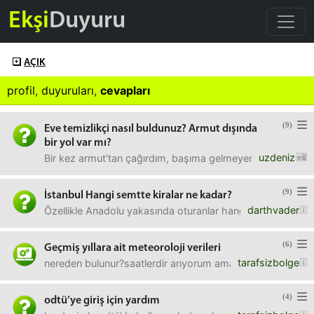
Ekşi
Duyuru
AÇIK
profil
,
duyuruları
,
cevapları
(9)
Eve temizlikçi nasıl buldunuz? Armut dışında
bir yol var mı?
uzdeniz
Bir kez armut'tan çağırdım, başıma gelmeyen kalmadı. İs
(9)
İstanbul Hangi semtte kiralar ne kadar?
darthvader
Özellikle Anadolu yakasında oturanlar hangi semtte ne ka
(6)
Geçmiş yıllara ait meteoroloji verileri
tarafsizbolge
nereden bulunur?saatlerdir arıyorum ama bulamıyorum. bir 
(4)
odtü’ye giriş için yardım