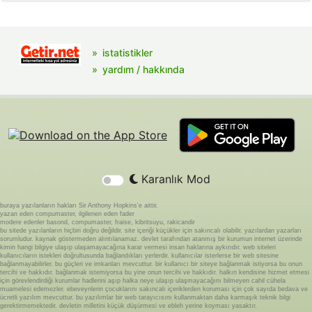
istatistikler
yardım / hakkında
Karanlık Mod
buraya yazılanların hakları Sir Anthony Hopkins'e aittir.
yazan eden compumaster, ilgilenen eden fader
modere edenler basond, compumaster, fraise, kibritsuyu, rakicandir
bu sitede yazılanların hiçbiri doğru değildir. site içeriği küçükler için sakıncalı olabilir. yazılardan yazarları
sorumludur. kaynak göstermeden alıntılanamaz. devlet tarafından atanmış bir kurumun internet üzerinde
kimin hangi bilgiye ulaşıp ulaşamayacağına karar vermesi insan haklarına aykırıdır. web siteleri
kullanıcıların istekleri doğrultusunda bağlandıkları yerlerdir. kullanıcılar isterlerse bir web sitesine
bağlanmayabilirler. bu güçleri ve imkanları mevcuttur. bir kullanıcı bir siteye bağlanmak istiyorsa bu onun
tercihi ve hakkıdır. bağlanmak istemiyorsa bu yine onun tercihi ve hakkıdır. halkın kendisine hizmet etmesi
için görevlendirdiği kurumlar hadlerini aşıp halka neye ulaşıp ulaşmayacağını bilmeyen cahil cühela
muamelesi edemezler. ebeveynlerin çocuklarını sakıncalı içeriklerden koruması için çok sayıda bedava ve
ücretli yazılım mevcuttur. bu yazılımlar bir web tarayıcısını kullanmaktan daha karmaşık teknik bilgi
gerektirmemektedir. devletin milletini küçük düşürmesi ve ebleh yerine koyması yasaktır.