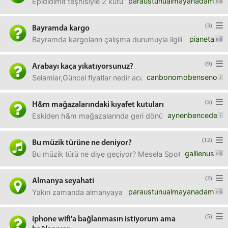
paraustunualmayanadam
Epididimit teşhisiyle 2 kutu cipro, 2 kutu tavanic kullanm
(3)
Bayramda kargo
pianeta
Bayramda kargoların çalışma durumuyla ilgili bilgisi olan 
(9)
Arabayı kaça yıkatıyorsunuz?
canbonomobenseno
Selamlar,Güncel fiyatlar nedir acaba? Konum da belirterek y
(5)
H&m mağazalarındaki kıyafet kutuları
aynenbencede
Eskiden h&m mağazalarında geri dönüşüm kutuları vardı esk
(12)
Bu müzik türüne ne deniyor?
gallienus
Bu müzik türü ne diye geçiyor? Mesela Spotify'da ne
(2)
Almanya seyahati
paraustunualmayanadam
Yakın zamanda almanyaya gidecek birisi varsa küçük bir ka
(5)
iphone wifi'a bağlanmasın istiyorum ama