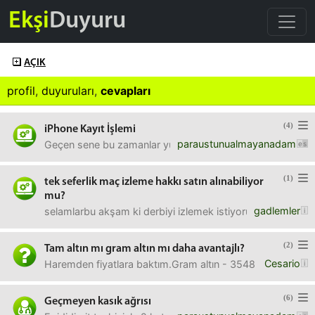
Ekşi
Duyuru
AÇIK
profil
,
duyuruları
,
cevapları
(4)
iPhone Kayıt İşlemi
paraustunualmayanadam
Geçen sene bu zamanlar yurtdışından 16 Pro Max almıştım. 
(1)
tek seferlik maç izleme hakkı satın alınabiliyor
mu?
gadlemler
selamlarbu akşam ki derbiyi izlemek istiyorum fakat lig takip
(2)
Tam altın mı gram altın mı daha avantajlı?
Cesario
Haremden fiyatlara baktım.Gram altın - 3548 / 3505Eski t
(6)
Geçmeyen kasık ağrısı