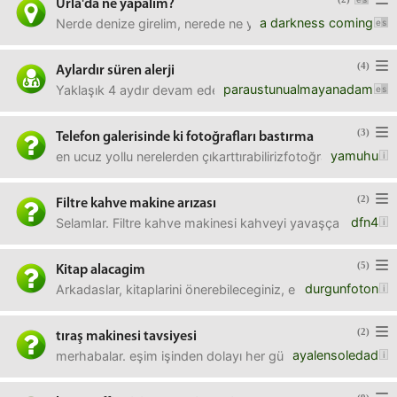
Urla'da ne yapalım?
a darkness coming
Nerde denize girelim, nerede ne yiyelim? Tikleri hemennn
(4)
Aylardır süren alerji
paraustunualmayanadam
Yaklaşık 4 aydır devam eden hapşırma, burun kaşıntısı, göz
(3)
Telefon galerisinde ki fotoğrafları bastırma
yamuhu
en ucuz yollu nerelerden çıkarttırabilirizfotoğrafçı, media
(2)
Filtre kahve makine arızası
dfn4
Selamlar. Filtre kahve makinesi kahveyi yavaşça damla dam
(5)
Kitap alacagim
durgunfoton
Arkadaslar, kitaplarini önerebileceginiz, entelektüel kimler
(2)
tıraş makinesi tavsiyesi
ayalensoledad
merhabalar. eşim işinden dolayı her gün sakal tıraşı oluyor