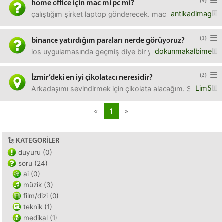
(9)
home office için mac mi pc mi?
antikadimag
çalıştığım şirket laptop gönderecek. mac mi pc mi ister
(1)
binance yatırdığım paraları nerde görüyoruz?
dokunmakalbime
ios uygulamasında geçmiş diye bir yer buldum birtek or
(2)
İzmir’deki en iyi çikolatacı neresidir?
Lim5
Arkadaşımı sevindirmek için çikolata alacağım. Süslü kız i
«
1
»
KATEGORILER
duyuru (0)
soru (24)
ai (0)
müzik (3)
film/dizi (0)
teknik (1)
medikal (1)