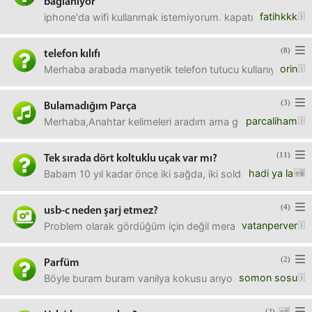
bağlanıyor
fatihkkk
iphone'da wifi kullanmak istemiyorum. kapatıyorum. ama er
(8)
telefon kılıfı
orin
Merhaba arabada manyetik telefon tutucu kullanıyorum. Yeni
(3)
Bulamadığım Parça
parcaliham
Merhaba,Anahtar kelimeleri aradım ama google'da bir türlü
(11)
Tek sırada dört koltuklu uçak var mı?
hadi ya la
Babam 10 yıl kadar önce iki sağda, iki solda olmak üzere 
(4)
usb-c neden şarj etmez?
vatanperver
Problem olarak gördüğüm için değil merakımdan soruyorum. 
(2)
Parfüm
somon sosu
Böyle buram buram vanilya kokusu arıyorum .Erkek için pa
(2)