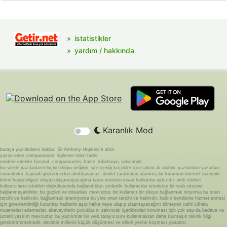
istatistikler
yardım / hakkında
Karanlık Mod
buraya yazılanların hakları Sir Anthony Hopkins'e aittir.
yazan eden compumaster, ilgilenen eden fader
modere edenler basond, compumaster, fraise, kibritsuyu, rakicandir
bu sitede yazılanların hiçbiri doğru değildir. site içeriği küçükler için sakıncalı olabilir. yazılardan yazarları
sorumludur. kaynak göstermeden alıntılanamaz. devlet tarafından atanmış bir kurumun internet üzerinde
kimin hangi bilgiye ulaşıp ulaşamayacağına karar vermesi insan haklarına aykırıdır. web siteleri
kullanıcıların istekleri doğrultusunda bağlandıkları yerlerdir. kullanıcılar isterlerse bir web sitesine
bağlanmayabilirler. bu güçleri ve imkanları mevcuttur. bir kullanıcı bir siteye bağlanmak istiyorsa bu onun
tercihi ve hakkıdır. bağlanmak istemiyorsa bu yine onun tercihi ve hakkıdır. halkın kendisine hizmet etmesi
için görevlendirdiği kurumlar hadlerini aşıp halka neye ulaşıp ulaşmayacağını bilmeyen cahil cühela
muamelesi edemezler. ebeveynlerin çocuklarını sakıncalı içeriklerden koruması için çok sayıda bedava ve
ücretli yazılım mevcuttur. bu yazılımlar bir web tarayıcısını kullanmaktan daha karmaşık teknik bilgi
gerektirmemektedir. devletin milletini küçük düşürmesi ve ebleh yerine koyması yasaktır.