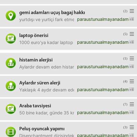
(2)
gemi adamları uçuş bagaj hakkı
paraustunualmayanadam
yurtdışı ve yurtiçi fark etmeksizin uçuşlarda gemi adamla
(5)
laptop önerisi
paraustunualmayanadam
1000 euro'ya kadar laptop önerilerinize açığım. ofis amaçlı
(1)
histamin alerjisi
paraustunualmayanadam
Aylardır devam eden histamin alerjim var. Doktora gittim. 
(4)
Aylardır süren alerji
paraustunualmayanadam
Yaklaşık 4 aydır devam eden hapşırma, burun kaşıntısı, göz
(7)
Araba tavsiyesi
paraustunualmayanadam
50 bine kadar, günde 35 km yapılacak, şehir içi kullanılac
(3)
Peluş oyuncak yapımı
paraustunualmayanadam
Disenchantment dizisindeki Elfo karakterinin peluşunu yapt