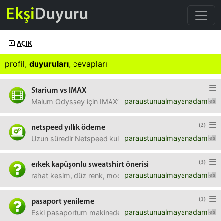
Ekşi
Duyuru
AÇIK
profil
,
duyuruları
,
cevapları
Starium vs IMAX
paraustunualmayanadam
Malum Odyssey için IMAX’te hiç yer kalmamış. Düz sinema
(2)
netspeed yıllık ödeme
paraustunualmayanadam
Uzun süredir Netspeed kullanıyorum, hızından memnunum. A
(3)
erkek kapüşonlu sweatshirt önerisi
paraustunualmayanadam
rahat kesim, düz renk, modelsiz, kapüşonlu, yumuşak doku
(1)
pasaport yenileme
paraustunualmayanadam
Eski pasaportum makinede yıkandı. Süresinin bitmesine ya