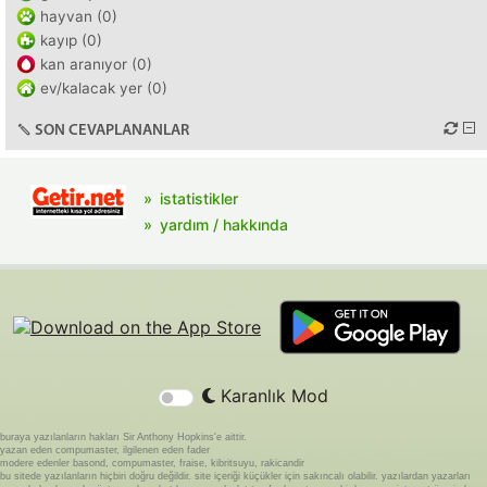
hayvan (0)
kayıp (0)
kan aranıyor (0)
ev/kalacak yer (0)
SON CEVAPLANANLAR
istatistikler
yardım / hakkında
Karanlık Mod
buraya yazılanların hakları Sir Anthony Hopkins'e aittir.
yazan eden compumaster, ilgilenen eden fader
modere edenler basond, compumaster, fraise, kibritsuyu, rakicandir
bu sitede yazılanların hiçbiri doğru değildir. site içeriği küçükler için sakıncalı olabilir. yazılardan yazarları