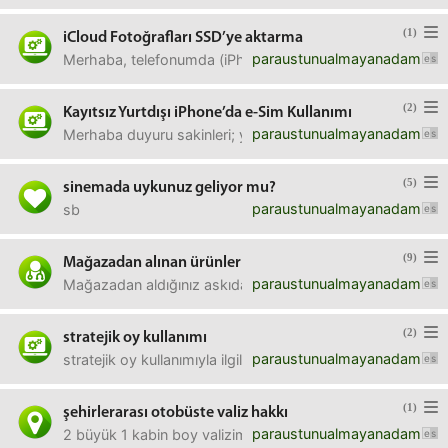
(1)
iCloud Fotoğrafları SSD’ye aktarma
paraustunualmayanadam
Merhaba, telefonumda (iPhone 15 PM) 550 GB fotoğraf bulu
(2)
Kayıtsız Yurtdışı iPhone’da e-Sim Kullanımı
paraustunualmayanadam
Merhaba duyuru sakinleri; yeni aldığım telefon 16 Pro Max
(5)
sinemada uykunuz geliyor mu?
paraustunualmayanadam
sb
(9)
Mağazadan alınan ürünler
paraustunualmayanadam
Mağazadan aldığınız askıda ya da paketli olan ürünleri il
(2)
stratejik oy kullanımı
paraustunualmayanadam
stratejik oy kullanımıyla ilgili bir site vardı. bölge bölge h
(1)
şehirlerarası otobüste valiz hakkı
paraustunualmayanadam
2 büyük 1 kabin boy valizim var. otobüsle seyahat sırasın