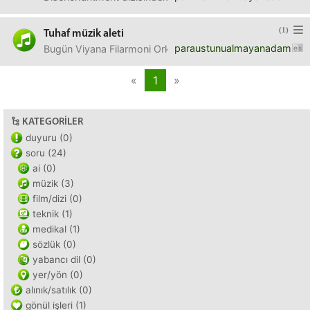
(1)
Tuhaf müzik aleti
paraustunualmayanadam
Bugün Viyana Filarmoni Orkestrası'nı izlerken gördüm. Üflem
«
1
»
KATEGORILER
duyuru (0)
soru (24)
ai (0)
müzik (3)
film/dizi (0)
teknik (1)
medikal (1)
sözlük (0)
yabancı dil (0)
yer/yön (0)
alınık/satılık (0)
gönül işleri (1)