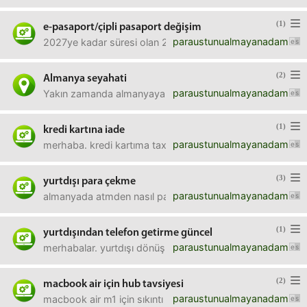
(1)
e-pasaport/çipli pasaport değişim
paraustunualmayanadam
2027ye kadar süresi olan 2017de alınmış bir bordo pasap
(2)
Almanya seyahati
paraustunualmayanadam
Yakın zamanda almanyaya gidecek birisi varsa küçük bir ka
(1)
kredi kartına iade
paraustunualmayanadam
merhaba. kredi kartıma tax free iadesi geldi fakat dolar 
(3)
yurtdışı para çekme
paraustunualmayanadam
almanyada atmden nasıl para çekebilirim ? euro hesabımda 
(1)
yurtdışından telefon getirme güncel
paraustunualmayanadam
merhabalar. yurtdışı dönüşü 2 tane telefon getirmek istiy
(2)
macbook air için hub tavsiyesi
paraustunualmayanadam
macbook air m1 için sıkıntı yaratmayacak hub önerilerinize 