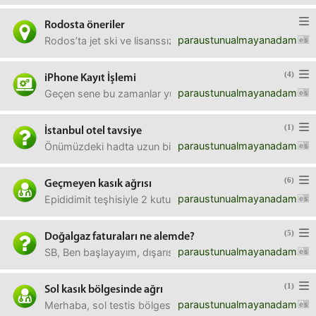
Rodosta öneriler
paraustunualmayanadam
Rodos’ta jet ski ve lisanssız bot kiralamak için öneeiniz ola
(4)
iPhone Kayıt İşlemi
paraustunualmayanadam
Geçen sene bu zamanlar yurtdışından 16 Pro Max almıştım. 
(1)
İstanbul otel tavsiye
paraustunualmayanadam
Önümüzdeki hadta uzun bir yurtdışı uçuşu sonrası istanbul 
(6)
Geçmeyen kasık ağrısı
paraustunualmayanadam
Epididimit teşhisiyle 2 kutu cipro, 2 kutu tavanic kullanm
(5)
Doğalgaz faturaları ne alemde?
paraustunualmayanadam
SB, Ben başlayayım, dışarısı 10 derecenin altına düştüğün
(1)
Sol kasık bölgesinde ağrı
paraustunualmayanadam
Merhaba, sol testis bölgesinde donuk ağrı sebebiyle dokto