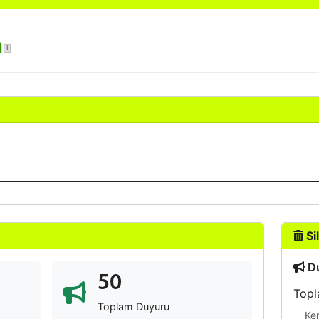
h
Sil
Du
50
Topl
Toplam Duyuru
Ke