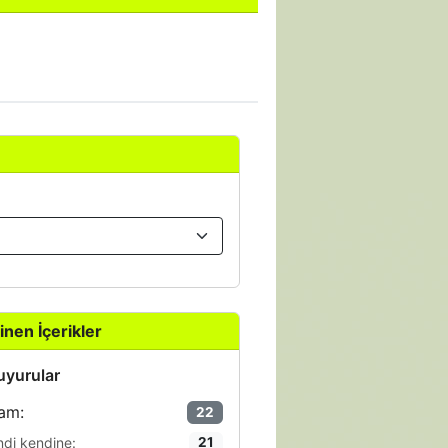
inen İçerikler
yurular
am:
22
ndi kendine:
21