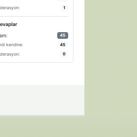
derasyon:
1
evaplar
am:
45
ndi kendine:
45
derasyon:
0