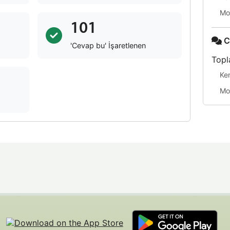
Mo
101
C
'Cevap bu' İşaretlenen
Topl
Ke
Mo