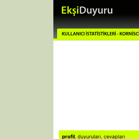
Ekşi
Duyuru
KULLANICI İSTATISTIKLERI - KORNIS
profil
,
duyuruları
,
cevapları