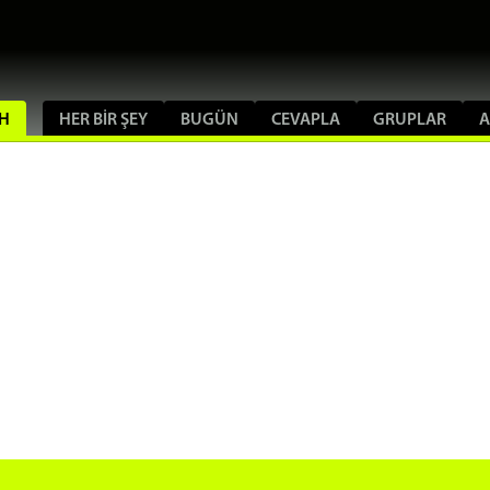
CH
HER BIR ŞEY
BUGÜN
CEVAPLA
GRUPLAR
A