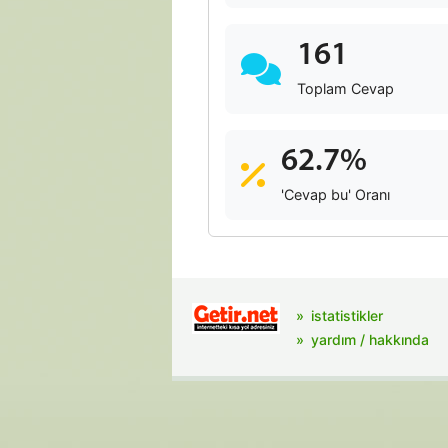
161
Toplam Cevap
62.7%
'Cevap bu' Oranı
istatistikler
yardım / hakkında