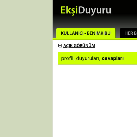
Ekşi
Duyuru
KULLANICI - BENIMKIBU
HER B
AÇIK
GÖRÜNÜM
profil
,
duyuruları
,
cevapları