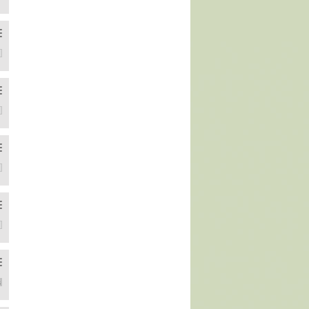
yor. Kısa kısa konuşuyorduk, selamlaşıyorduk. Geçen Instagram'da t
 hala ödemedi 2 3 ayda bir denk geliyoruz ortak tanıdıklarda var.
ir adam görürsem beni domaltıp sikse keşke diye düşünüyorum." ded