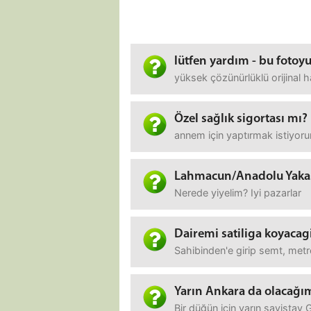
lütfen yardım - bu fotoyu
yüksek çözünürlüklü orijina
Özel sağlık sigortası mı?
annem için yaptırmak istiyoru
Lahmacun/Anadolu Yaka
Nerede yiyelim? Iyi pazarlar
Dairemi satiliga koyacag
Sahibinden'e girip semt, metr
Yarın Ankara da olacağı
Bir düğün için yarın sayistay