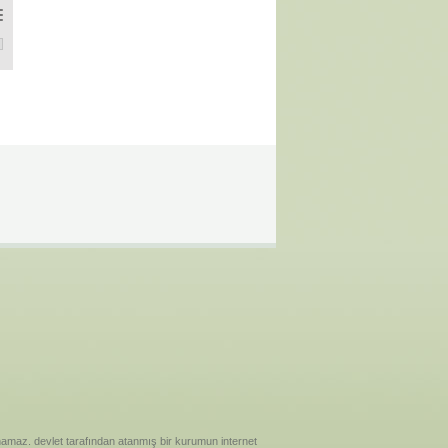
rece normal biriyim ben esasında 😀Yalnız şu kafamın içindeki düşünc
ılanamaz. devlet tarafından atanmış bir kurumun internet