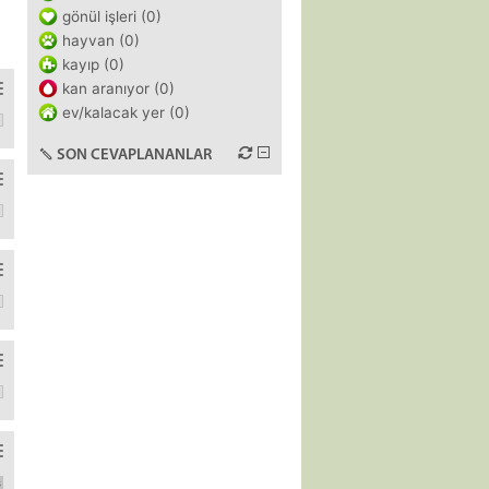
gönül işleri (0)
hayvan (0)
kayıp (0)
kan aranıyor (0)
ev/kalacak yer (0)
://www.gettyimages.com.au/detail/news-photo/lionel-messi-and-pl
SON CEVAPLANANLAR
debilecekmişim ama hiç anlamadığım bir iş olduğu için kesin kazıkl
m dairemin piyasasi asagi yukari su kadarmis mi diyoruz yani? Emlak
 evden çıkamaz halde.Gitmişken şunu yap bunu yap diyeceğiniz bir ş