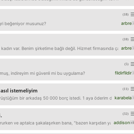
(18)
arbre
gri beğeniyor musunuz?
(10)
arbre
r kadın var. Benim şirketime bağlı değil. Hizmet firmasında çalışı
(5)
fildirfildir
uş, indireyim mi güvenli mi bu uygulama?
(11)
asıl istemeliyim
karabela
örüştüğüm bir arkadaş 50 000 borç istedi. 1 aya öderim dedi. Ancak
(32)
.
addison
tururken ve aptalca şakalaşırken bana, "bazen karşıdan yakışıklı b