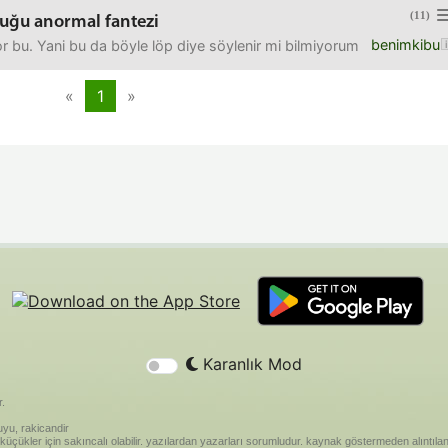
(11)
duğu anormal fantezi
benimkibu
yor bu. Yani bu da böyle löp diye söylenir mi bilmiyorum ama son de
«
1
»
Karanlık Mod
r.
yu, rakicandir
riği küçükler için sakıncalı olabilir. yazılardan yazarları sorumludur. kaynak göstermeden alınt