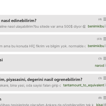
(4)
 nasıl edinebilirim?
benimkibu
l haline nasıl ulaşabilirim?bu sitede var ama 500$ diyor 😱https
(13)
benimkibu
m ama bu konuda HİÇ fikrim ve bilgim yok. normalde çok ucuza halle
(3)
si
narod
(3)
im, piyasasini, degerini nasil ogrenebilirim?
tantamount_to_equivalent
ekare, bina yasi, oda sayisi falan girip cikan sonuclara gore beni
(8)
m
kisa
 Gölbaşı tesislerinde olacağım.Ankara da görebileceğim tek kişi de