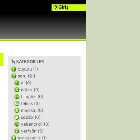
Giriş
KATEGORILER
duyuru (1)
soru (21)
ai (0)
müzik (0)
film/dizi (0)
teknik (3)
medikal (0)
sözlük (0)
yabancı dil (0)
yer/yön (0)
alınık/satılık (1)