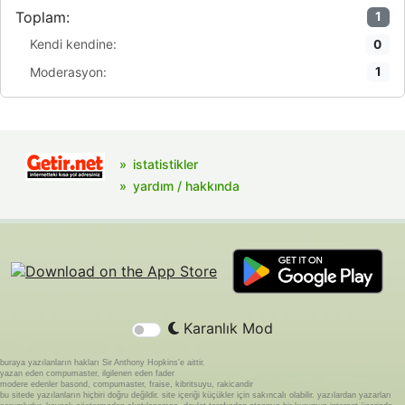
Toplam:
1
Kendi kendine:
0
Moderasyon:
1
istatistikler
yardım / hakkında
Karanlık Mod
buraya yazılanların hakları Sir Anthony Hopkins'e aittir.
yazan eden compumaster, ilgilenen eden fader
modere edenler basond, compumaster, fraise, kibritsuyu, rakicandir
bu sitede yazılanların hiçbiri doğru değildir. site içeriği küçükler için sakıncalı olabilir. yazılardan yazarları