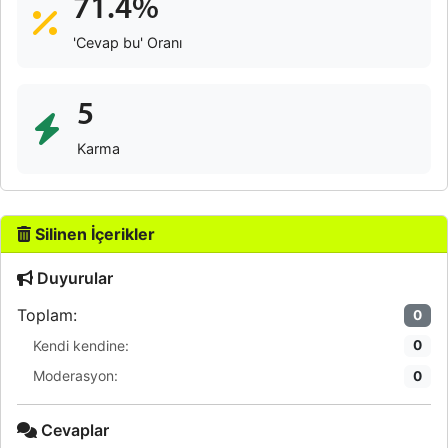
71.4%
'Cevap bu' Oranı
5
Karma
Silinen İçerikler
Duyurular
Toplam:
0
Kendi kendine:
0
Moderasyon:
0
Cevaplar