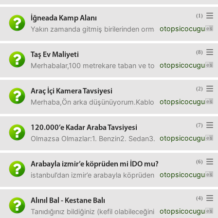
(1)
İğneada Kamp Alanı
otopsicocugu
Yakın zamanda gitmiş birilerinden orman içi suyu, tuvalet
(8)
Taş Ev Maliyeti
otopsicocugu
Merhabalar,100 metrekare taban ve toplam 150 metrekare dub
(2)
Araç İçi Kamera Tavsiyesi
otopsicocugu
Merhaba,Ön arka düşünüyorum.Kablosuz olsun. Telefonda uyg
(7)
120.000’e Kadar Araba Tavsiyesi
otopsicocugu
Olmazsa Olmazlar:1. Benzin2. Sedan3. Otomatik4. Elektron
(6)
Arabayla izmir’e köprüden mi İDO mu?
otopsicocugu
istanbul’dan izmir’e arabayla köprüden mi gitsek feribot m
(4)
Alınıl Bal - Kestane Balı
otopsicocugu
Tanıdığınız bildiğiniz (kefil olabileceğiniz-şekersiz karışı