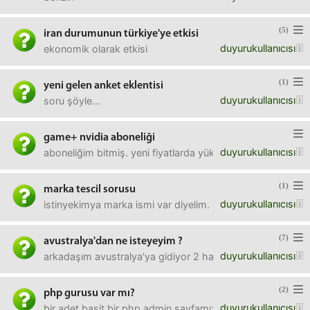
(5)
iran durumunun türkiye'ye etkisi
duyurukullanıcısı
ekonomik olarak etkisi
(1)
yeni gelen anket eklentisi
duyurukullanıcısı
soru şöyle...
game+ nvidia aboneliği
duyurukullanıcısı
aboneliğim bitmiş. yeni fiyatlarda yüksek kullanabileceği
(1)
marka tescil sorusu
duyurukullanıcısı
istinyekimya marka ismi var diyelim. başvuru yapılınca istin
(7)
avustralya'dan ne isteyeyim ?
duyurukullanıcısı
arkadaşım avustralya'ya gidiyor 2 haftalığına. buralarda 
(2)
php gurusu var mı?
duyurukullanıcısı
bir adet basit bir php admin sayfamız var. istediğimiz kul