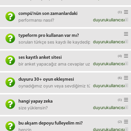
(1)
compü'nün son zamanlardaki
duyurukullanıcısı
performansı nasıl?
typeform pro kullanan var mı?
duyurukullanıcısı
soruları türkçe ses kaydı ile kaydedip, hem ses kaydı hemd
(4)
ses kayıtlı anket sitesi
duyurukullanıcısı
bir anket yapacağız ama cevaplar uzun o sebeple ses kayd
(6)
duyuru 30+ oyun ekleşmesi
duyurukullanıcısı
oynadığımız oyun veya sevdiğimiz türü yazıp mesajla birbi
(1)
hangi yapay zeka
duyurukullanıcısı
size yüklensin?
(2)
bu akşam depoyu fulleyelim mi?
duyurukullanıcısı
benzin