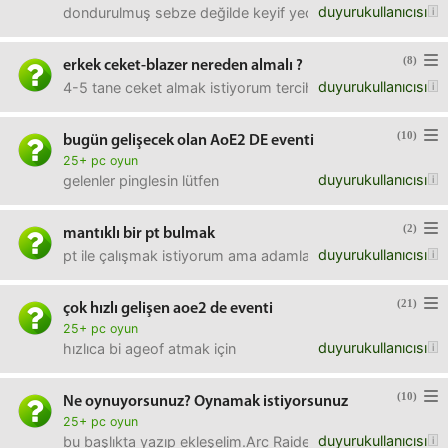
duyurukullanıcısı
dondurulmuş sebze değilde keyif yediğimiz, buraya bi daha
(8)
erkek ceket-blazer nereden almalı ?
duyurukullanıcısı
4-5 tane ceket almak istiyorum tercihen ince yün yazlık.
(10)
bugün gelişecek olan AoE2 DE eventi
25+ pc oyun
duyurukullanıcısı
gelenler pinglesin lütfen
(2)
mantıklı bir pt bulmak
duyurukullanıcısı
pt ile çalışmak istiyorum ama adamlara para vermemize ra
(21)
çok hızlı gelişen aoe2 de eventi
25+ pc oyun
duyurukullanıcısı
hızlıca bi ageof atmak için
(10)
Ne oynuyorsunuz? Oynamak istiyorsunuz
25+ pc oyun
duyurukullanıcısı
bu başlıkta yazıp ekleşelim.Arc RaidersHelldivers 2AoE2