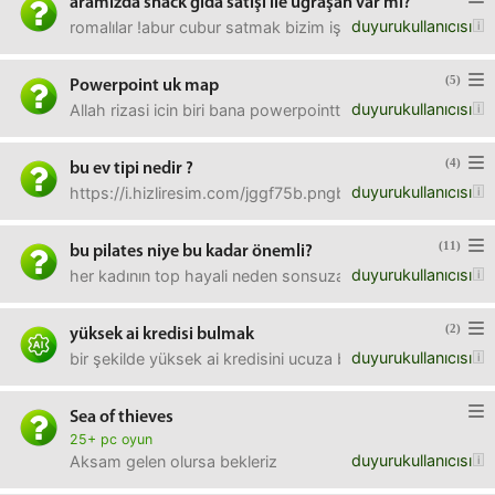
aramızda snack gıda satışı ile uğraşan var mı?
duyurukullanıcısı
romalılar !abur cubur satmak bizim işimiz diyen birisi varsa 
(5)
Powerpoint uk map
duyurukullanıcısı
Allah rizasi icin biri bana powerpointte UK illerinin icind
(4)
bu ev tipi nedir ?
duyurukullanıcısı
https://i.hizliresim.com/jggf75b.pngbir de istanbul'da ner
(11)
bu pilates niye bu kadar önemli?
duyurukullanıcısı
her kadının top hayali neden sonsuza kadar pilates yapm
(2)
yüksek ai kredisi bulmak
duyurukullanıcısı
bir şekilde yüksek ai kredisini ucuza bulabilir miyim?bir ye
Sea of thieves
25+ pc oyun
duyurukullanıcısı
Aksam gelen olursa bekleriz