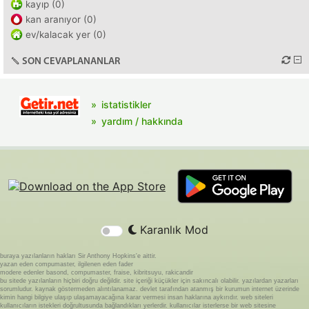
kayıp (0)
kan aranıyor (0)
ev/kalacak yer (0)
SON CEVAPLANANLAR
istatistikler
yardım / hakkında
Karanlık Mod
buraya yazılanların hakları Sir Anthony Hopkins'e aittir.
yazan eden compumaster, ilgilenen eden fader
modere edenler basond, compumaster, fraise, kibritsuyu, rakicandir
bu sitede yazılanların hiçbiri doğru değildir. site içeriği küçükler için sakıncalı olabilir. yazılardan yazarları
sorumludur. kaynak göstermeden alıntılanamaz. devlet tarafından atanmış bir kurumun internet üzerinde
kimin hangi bilgiye ulaşıp ulaşamayacağına karar vermesi insan haklarına aykırıdır. web siteleri
kullanıcıların istekleri doğrultusunda bağlandıkları yerlerdir. kullanıcılar isterlerse bir web sitesine