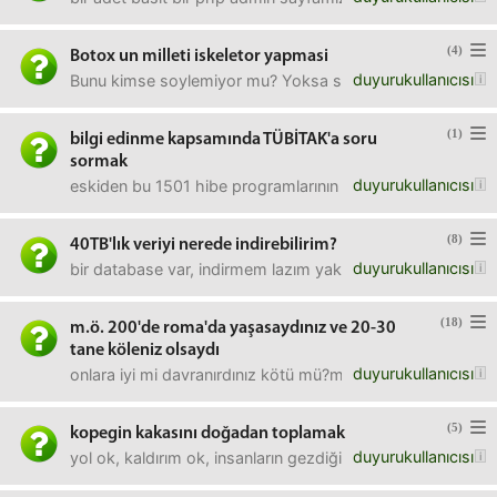
(4)
Botox un milleti iskeletor yapmasi
duyurukullanıcısı
Bunu kimse soylemiyor mu? Yoksa sadece instagramdaki donu
(1)
bilgi edinme kapsamında TÜBİTAK'a soru
sormak
duyurukullanıcısı
eskiden bu 1501 hibe programlarının falan kabul/red oranla
(8)
40TB'lık veriyi nerede indirebilirim?
duyurukullanıcısı
bir database var, indirmem lazım yaklaşık 40TB civarıbunu
(18)
m.ö. 200'de roma'da yaşasaydınız ve 20-30
tane köleniz olsaydı
duyurukullanıcısı
onlara iyi mi davranırdınız kötü mü?mesela kahvaltınızı f
(5)
kopegin kakasını doğadan toplamak
duyurukullanıcısı
yol ok, kaldırım ok, insanların gezdiği yerler ok.tatluş d