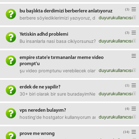
(3)
bu başlıkta derdimizi berberlere anlatıyoruz
duyurukullanıcısı
berbere söylediklerimizi yazıyoruz, diğer duyurucular düze
(3)
Yetiskin adhd problemi
duyurukullanıcısı
Bu insanlarla nasi basa cikiyorsunuz? Ne laf dinliyorlar ne
empire state'e tırmananlar meme video
prompt'u
duyurukullanıcısı
şu video promptunu verebilecek olan var mı kendi yazımız
(1)
erdek de ne yapilir?
duyurukullanıcısı
30+ biri olarak bir sure buradayimNe yapabilirim?
(4)
vps nereden bulayım?
duyurukullanıcısı
hosting'de hostgator kullanıyorum ama vps'i 2000usd fal
(14)
prove me wrong