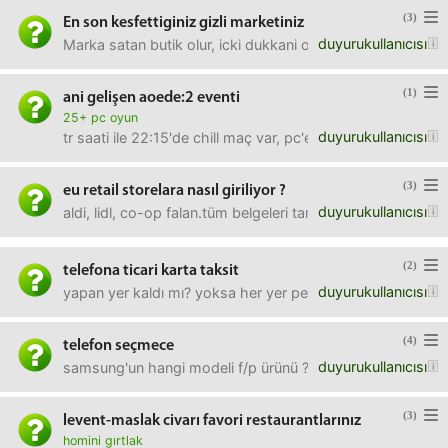
(3)
En son kesfettiginiz gizli marketiniz
duyurukullanıcısı
Marka satan butik olur, icki dukkani olur, koleksiyon dukkani
(1)
ani gelişen aoede:2 eventi
25+ pc oyun
duyurukullanıcısı
tr saati ile 22:15'de chill maç var, pc'e karşı.atlayın gelin 
(3)
eu retail storelara nasıl giriliyor ?
duyurukullanıcısı
aldi, lidl, co-op falan.tüm belgeleri tam olan hatta zaten e
(2)
telefona ticari karta taksit
duyurukullanıcısı
yapan yer kaldı mı? yoksa her yer peşin mi?
(4)
telefon seçmece
duyurukullanıcısı
samsung'un hangi modeli f/p ürünü ?
(3)
levent-maslak civarı favori restaurantlarınız
homini gırtlak