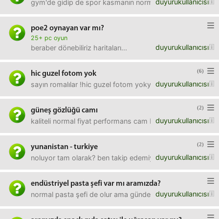
duyurukullanıcısı
gym'de gidip de spor kasmanın normal şehir insanı için hiç
poe2 oynayan var mı?
25+ pc oyun
duyurukullanıcısı
beraber dönebiliriz haritaları...
(6)
hic guzel fotom yok
duyurukullanıcısı
sayın romalılar !hic guzel fotom yokyok abi yok, günlük 3
(2)
güneş gözlüğü camı
duyurukullanıcısı
kaliteli normal fiyat performans cam bakıyorum. bir adet
(2)
yunanistan - turkiye
duyurukullanıcısı
noluyor tam olarak? ben takip edemiyorum.
endüstriyel pasta şefi var mı aramızda?
duyurukullanıcısı
normal pasta şefi de olur ama günde 100-200 pasta yapıyo