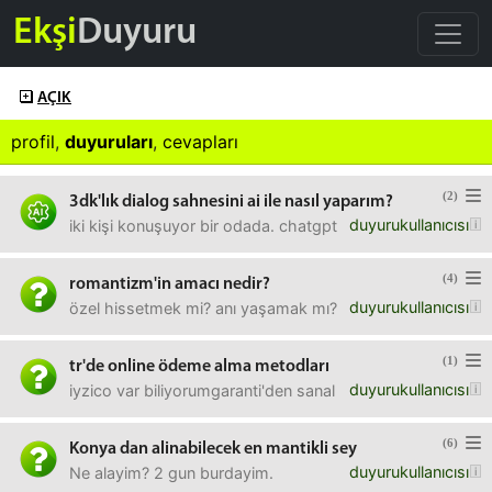
Ekşi
Duyuru
AÇIK
profil
,
duyuruları
,
cevapları
(2)
3dk'lık dialog sahnesini ai ile nasıl yaparım?
duyurukullanıcısı
iki kişi konuşuyor bir odada. chatgpt'ye yazdırdım ama ge
(4)
romantizm'in amacı nedir?
duyurukullanıcısı
özel hissetmek mi? anı yaşamak mı? bi an için dünyadan
(1)
tr'de online ödeme alma metodları
duyurukullanıcısı
iyzico var biliyorumgaranti'den sanal pos isterim 10.000 d
(6)
Konya dan alinabilecek en mantikli sey
duyurukullanıcısı
Ne alayim? 2 gun burdayim.