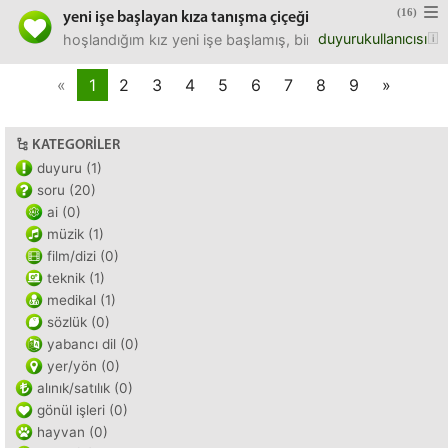
(16)
yeni işe başlayan kıza tanışma çiçeği
duyurukullanıcısı
hoşlandığım kız yeni işe başlamış, bir çiçek gönderip date
«
1
2
3
4
5
6
7
8
9
»
KATEGORILER
duyuru (1)
soru (20)
ai (0)
müzik (1)
film/dizi (0)
teknik (1)
medikal (1)
sözlük (0)
yabancı dil (0)
yer/yön (0)
alınık/satılık (0)
gönül işleri (0)
hayvan (0)