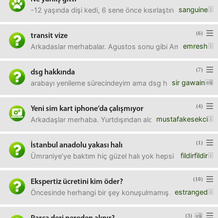
sanguine
-12 yaşında dişi kedi, 6 sene önce kısırlaştırıldı, daha ö
(6)
transit vize
emresh
Arkadaslar merhabalar. Agustos sonu gibi Amerikaya gidec
(7)
dsg hakkında
sir gawain
arabayı yenileme sürecindeyim ama dsg hakkında eleştiril
(4)
Yeni sim kart iphone’da çalışmıyor
mustafakesekci
Arkadaşlar merhaba. Yurtdışından aldığım ve kaydettirdiği
(1)
İstanbul anadolu yakası halı
fildirfildir
Ümraniye’ye baktım hiç güzel halı yok hepsi dümdüz. Ben 
(10)
Ekspertiz ücretini kim öder?
estranged
Öncesinde herhangi bir şey konuşulmamış. Satıcı aracın bo
(3)