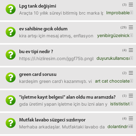
(3)
Lpg tank değişimi
Improbable
Araçta 10 yıllık süreyi bitirmiş brc marka lpg tankımız m
(29)
ev sahibine gıcık oldum
yenibirgüzelnick
kira artışı için mesaj atmış, enflasyon oranında artışa r
(4)
bu ev tipi nedir ?
duyurukullanıcısı
https://i.hizliresim.com/jggf75b.pngbir de istanbul'da ner
(2)
green card sorusu
art cat chocolate
kardeşim green card'ı kazanmıştı. vize, mülakat, sağlık vs.
(1)
"işletme kayıt belgesi" alan oldu mu aramızda?
istististist
gıda üretimi yapan işletme için bu izni alan ya da bu ala
(4)
Mutfak lavabo süzgeci sızdırıyor
dolantindr
Merhaba arkadaşlar. Mutfaktaki lavabo damlatıyor diye la