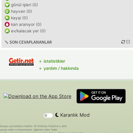
gönül işleri (0)
hayvan (0)
kayıp (0)
kan aranıyor (0)
ev/kalacak yer (0)
SON CEVAPLANANLAR
istatistikler
yardım / hakkında
Karanlık Mod
buraya yazılanların hakları Sir Anthony Hopkins'e aittir.
yazan eden compumaster, ilgilenen eden fader