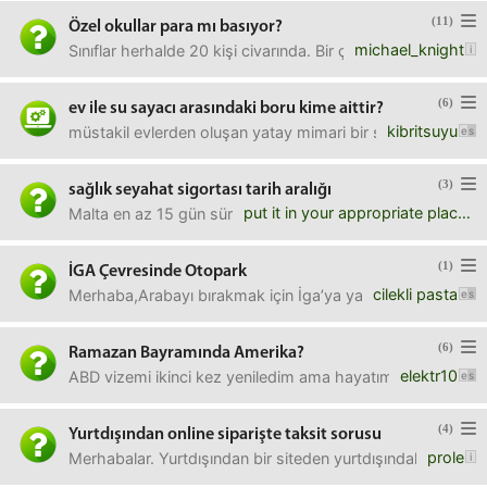
(11)
Özel okullar para mı basıyor?
michael_knight
Sınıflar herhalde 20 kişi civarında. Bir çalışanın maliyeti o
(6)
ev ile su sayacı arasındaki boru kime aittir?
kibritsuyu
müstakil evlerden oluşan yatay mimari bir site. kapının önü
(3)
sağlık seyahat sigortası tarih aralığı
put it in your appropriate place
Malta en az 15 gün süreli istiyor sağlık seyahat sigortası
(1)
İGA Çevresinde Otopark
cilekli pasta
Merhaba,Arabayı bırakmak için İga’ya yakın ve servis kon
(6)
Ramazan Bayramında Amerika?
elektr10
ABD vizemi ikinci kez yeniledim ama hayatımda hiç gitmedim
(4)
Yurtdışından online siparişte taksit sorusu
prole
Merhabalar. Yurtdışından bir siteden yurtdışındaki bir adres