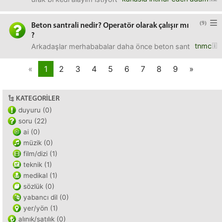
(9)
Beton santrali nedir? Operatör olarak çalışır mı
?
tnmc
Arkadaşlar merhababalar daha önce beton santrali şirketl
«
1
2
3
4
5
6
7
8
9
»
KATEGORILER
duyuru (0)
soru (22)
ai (0)
müzik (0)
film/dizi (1)
teknik (1)
medikal (1)
sözlük (0)
yabancı dil (0)
yer/yön (1)
alınık/satılık (0)