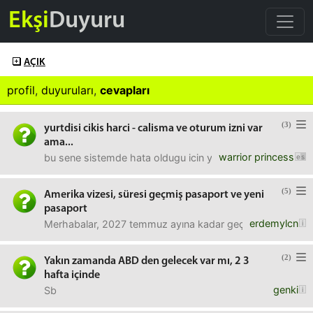
Ekşi
Duyuru
AÇIK
profil
,
duyuruları
,
cevapları
(3)
yurtdisi cikis harci - calisma ve oturum izni var
ama...
warrior princess
bu sene sistemde hata oldugu icin yenileme karti cok gec g
(5)
Amerika vizesi, süresi geçmiş pasaport ve yeni
pasaport
erdemylcn
Merhabalar, 2027 temmuz ayına kadar geçerli Amerika vize
(2)
Yakın zamanda ABD den gelecek var mı, 2 3
hafta içinde
genki
Sb