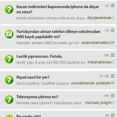
(2)
Kasım indirimleri kapsamında Iphone da düşer
mi sizce?
diyojenimtırak
kendi sitesinden olmasa bile bunu duyuran ya da bildiğiniz
(2)
Yurtdışından alınan telefon ülkeye sokulmadan
IMEI kaydı yapılabilir mi?
sinematematikci
Gençler, annem ABD'ye aralık ayı ortasında gidecek, mart o
(16)
Lastik yıpranması. Fotolu.
mikahakkinen
lastik yaşı 4.araç km 60.000.lastikte kopuk yerler var.
(5)
Riyad nasıl bir yer?
ucurulmamak umidiyle
Soru başlıkta. özellikle yaşayan varsa çok kıymetli görüşle
(18)
Televizyona çıktınız mı?
michael_knight
Nerede nasıl çıktınız? Hayatınıza nasıl bir etkisi oldu?
(4)
Ne yanlış gitti