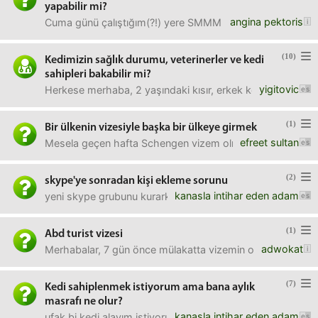
yapabilir mi?
angina pektoris
Cuma günü çalıştığım(?!) yere SMMM geldi. Patron, müdür
(10)
Kedimizin sağlık durumu, veterinerler ve kedi
sahipleri bakabilir mi?
yigitovic
Herkese merhaba, 2 yaşındaki kısır, erkek kedimizi taşındı
(1)
Bir ülkenin vizesiyle başka bir ülkeye girmek
efreet sultan
Mesela geçen hafta Schengen vizem olmamasına rağmen Bir
(2)
skype'ye sonradan kişi ekleme sorunu
kanasla intihar eden adam
yeni skype grubunu kurarken 15 kişiyi ekledim grubu kurd
(1)
Abd turist vizesi
adwokat
Merhabalar, 7 gün önce mülakatta vizemin onaylandığı sö
(7)
Kedi sahiplenmek istiyorum ama bana aylık
masrafı ne olur?
kanasla intihar eden adam
ufak bi kedi alayım istiyorum eve ama bana aylık masrafı ne