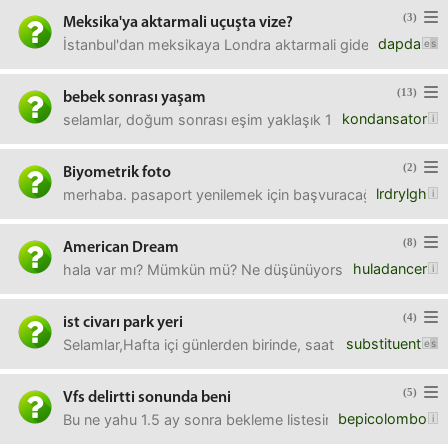
(3)
Meksika'ya aktarmali uçuşta vize?
dapda
İstanbul'dan meksikaya Londra aktarmali gidecek bordo pasap
(13)
bebek sonrası yaşam
kondansator
selamlar, doğum sonrası eşim yaklaşık 1 senedir izinli, yı
(2)
Biyometrik foto
lrdrylgh
merhaba. pasaport yenilemek için başvuracağım. bulunduğu
(8)
American Dream
huladancer
hala var mı? Mümkün mü? Ne düşünüyorsunuz?Amerika'ya t
(4)
ist civarı park yeri
substituent
Selamlar,Hafta içi günlerden birinde, saat 7.50’de İstanbu
(5)
Vfs delirtti sonunda beni
bepicolombo
Bu ne yahu 1.5 ay sonra bekleme listesinden rezervasyon y