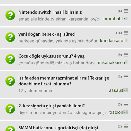
(6)
Nintendo switch'i nasıl bilirsiniz
Improbable
amaç aile içinde tv ekranı karşısında joy/conlarla hareketl
(16)
yeni doğan bebek - aşı süreci
kondansator
herkese günaydın, yakında eşimin doğumunu bekliyoruz. ka
(9)
Çocuk öğle uykusu sorunu? 4 yaş.
mikahakkinen
çocuğu gönderdiğimiz kreş bahar döneminde öğle uykusunu 
(3)
İstifa eden memur tazminat alır mı? Tekrar işe
dönebilme fırsatı olur mu?
assault
12 yıllık memurum
(5)
2. kez sigorta girişi yapılabilir mi?
trablon
diyelim benim bir yerden 4a ssk sigorta girişim var ama du
(2)
SMMM haftasonu sigortalı işçi (4a) girişi