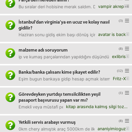
Parça deri nereden alınır?
vampir akrep
Bu sıralar deri hobisine merak saldım. Deriden çeşitli c
(3)
İstanbul’dan virginia’ya en ucuz ve kolay nasıl
gidilir?
avatar is back
Haziran sonu gidiş ekim başı dönüş için hangi güzergahı k
(8)
malzeme adı soruyorum
exlibris
ip ve kumaş parçalarından yapıldığını düşündüğüm şilte gibi
(12)
Banka/banka çalısanı kime şikayet edilir?
Fritz-X
Eşim bugun bankaya gidip hesap açmak istemiş. Görevli ki
(1)
Görevdeyken yurtdışı temsilcilikten yeşil
pasaport başvurusu yapan var mı?
kitap arasında kalmış silgi tozu
Emekli veya müstafi personel kurumdan aldığı muvafakatna
(8)
Yetkili servis arabayı vurmuş
ananiyimioguz
0km chery almıştık araç 5000km de ilk rodaj bakımı diye y