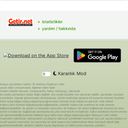
istatistikler
yardım / hakkında
Karanlık Mod
buraya yazılanların hakları Sir Anthony Hopkins'e aittir.
yazan eden compumaster, ilgilenen eden fader
modere edenler basond, compumaster, fraise, kibritsuyu, rakicandir
bu sitede yazılanların hiçbiri doğru değildir. site içeriği küçükler için sakıncalı olabilir. yazılardan yazarları
sorumludur. kaynak göstermeden alıntılanamaz. devlet tarafından atanmış bir kurumun internet üzerinde
kimin hangi bilgiye ulaşıp ulaşamayacağına karar vermesi insan haklarına aykırıdır. web siteleri
kullanıcıların istekleri doğrultusunda bağlandıkları yerlerdir. kullanıcılar isterlerse bir web sitesine
bağlanmayabilirler. bu güçleri ve imkanları mevcuttur. bir kullanıcı bir siteye bağlanmak istiyorsa bu onun
tercihi ve hakkıdır. bağlanmak istemiyorsa bu yine onun tercihi ve hakkıdır. halkın kendisine hizmet etmesi
için görevlendirdiği kurumlar hadlerini aşıp halka neye ulaşıp ulaşmayacağını bilmeyen cahil cühela
muamelesi edemezler. ebeveynlerin çocuklarını sakıncalı içeriklerden koruması için çok sayıda bedava ve
ücretli yazılım mevcuttur. bu yazılımlar bir web tarayıcısını kullanmaktan daha karmaşık teknik bilgi
gerektirmemektedir. devletin milletini küçük düşürmesi ve ebleh yerine koyması yasaktır.