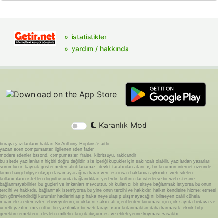
istatistikler
yardım / hakkında
Karanlık Mod
buraya yazılanların hakları Sir Anthony Hopkins'e aittir.
yazan eden compumaster, ilgilenen eden fader
modere edenler basond, compumaster, fraise, kibritsuyu, rakicandir
bu sitede yazılanların hiçbiri doğru değildir. site içeriği küçükler için sakıncalı olabilir. yazılardan yazarları
sorumludur. kaynak göstermeden alıntılanamaz. devlet tarafından atanmış bir kurumun internet üzerinde
kimin hangi bilgiye ulaşıp ulaşamayacağına karar vermesi insan haklarına aykırıdır. web siteleri
kullanıcıların istekleri doğrultusunda bağlandıkları yerlerdir. kullanıcılar isterlerse bir web sitesine
bağlanmayabilirler. bu güçleri ve imkanları mevcuttur. bir kullanıcı bir siteye bağlanmak istiyorsa bu onun
tercihi ve hakkıdır. bağlanmak istemiyorsa bu yine onun tercihi ve hakkıdır. halkın kendisine hizmet etmesi
için görevlendirdiği kurumlar hadlerini aşıp halka neye ulaşıp ulaşmayacağını bilmeyen cahil cühela
muamelesi edemezler. ebeveynlerin çocuklarını sakıncalı içeriklerden koruması için çok sayıda bedava ve
ücretli yazılım mevcuttur. bu yazılımlar bir web tarayıcısını kullanmaktan daha karmaşık teknik bilgi
gerektirmemektedir. devletin milletini küçük düşürmesi ve ebleh yerine koyması yasaktır.