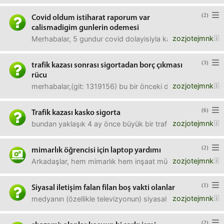
(2)
Covid oldum istiharat raporum var
calismadigim gunlerin odemesi
zozjotejmnk
Merhabalar, 5 gundur covid dolayisiyla karantinadayim. 14
(3)
trafik kazası sonrası sigortadan borç çıkması
rücu
zozjotejmnk
merhabalar,(git: 1319156) bu bir önceki duyurumda yaptı
(6)
Trafik kazası kasko sigorta
zozjotejmnk
bundan yaklaşık 4 ay önce büyük bir trafik kazası geçirdi
(2)
mimarlık öğrencisi için laptop yardımı
zozjotejmnk
Arkadaşlar, hem mimarlık hem inşaat mühendisliği öğrenc
(1)
Siyasal iletişim falan filan boş vakti olanlar
zozjotejmnk
medyanın (özellikle televizyonun) siyasal iletişim süreçler
(2)