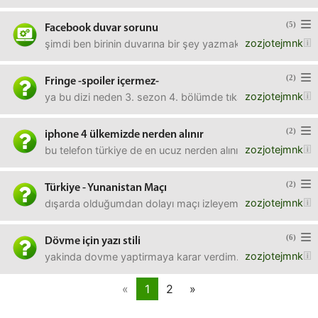
(5)
Facebook duvar sorunu
zozjotejmnk
şimdi ben birinin duvarına bir şey yazmak istiyorum ama
(2)
Fringe -spoiler içermez-
zozjotejmnk
ya bu dizi neden 3. sezon 4. bölümde tıkandı kaldı, yeni
(2)
iphone 4 ülkemizde nerden alınır
zozjotejmnk
bu telefon türkiye de en ucuz nerden alınır? yurtdışından f
(2)
Türkiye - Yunanistan Maçı
zozjotejmnk
dışarda olduğumdan dolayı maçı izleyemedim çok üzgünüm 
(6)
Dövme için yazı stili
zozjotejmnk
yakinda dovme yaptirmaya karar verdim. bi yazi yazdıracagim
«
1
2
»