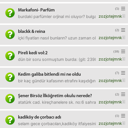
(5)
Markafoni- Parfüm
zozjotejmnk
burdaki parfümler orjinal mi oluyor? bulgari aqua almak i
(2)
blackk & reina
zozjotejmnk
içki fiyatları nasıl bunların? uzun zaman oldu hatırlamıyo
(10)
Pireli kedi vol:2
zozjotejmnk
dün bir soru sormuştum burda: (git: 239822)şimdi bugun vet
(7)
Kedim galiba bitlendi mi ne oldu
zozjotejmnk
bir kaç gündür kafasının etrafını kaşıdığını gördüm sürekl
(2)
Şener Birsöz İlköğretim okulu nerede?
zozjotejmnk
atatürk cad. kireçhanelere sk. no:6 sahrayıcedid/kadiköy 
(1)
kadiköy de çorbacı adı
zozjotejmnk
selam gece çorbacıları,kadiköy itfaiyesinin karşısında bir