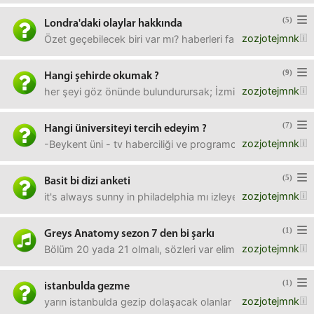
(5)
Londra'daki olaylar hakkında
zozjotejmnk
Özet geçebilecek biri var mı? haberleri falan pek takip 
(9)
Hangi şehirde okumak ?
zozjotejmnk
her şeyi göz önünde bulundurursak; İzmir de mi okumalı, Es
(7)
Hangi üniversiteyi tercih edeyim ?
zozjotejmnk
-Beykent üni - tv haberciliği ve programcılığı-29 Mayıs ün
(5)
Basit bi dizi anketi
zozjotejmnk
it's always sunny in philadelphia mı izleyeyim dersiniz, th
(1)
Greys Anatomy sezon 7 den bi şarkı
zozjotejmnk
Bölüm 20 yada 21 olmalı, sözleri var elimizde biraz;someth
(1)
istanbulda gezme
zozjotejmnk
yarın istanbulda gezip dolaşacak olanlar biraz planların