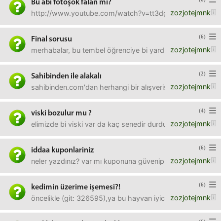
Bu abi fotoşok falan mı?
zozjotejmnk
http://www.youtube.com/watch?v=tt3dgVmhghEAcaba bu vide
(6)
Final sorusu
zozjotejmnk
merhabalar, bu tembel öğrenciye bi yardım eli uzatsanız?te
(2)
Sahibinden ile alakalı
zozjotejmnk
sahibinden.com'dan herhangi bir alışveriş yaptığımızda, sa
(4)
viski bozulur mu ?
zozjotejmnk
elimizde bi viski var da kaç senedir durduğu belli değil. 4
(6)
iddaa kuponlariniz
zozjotejmnk
neler yazdınız? var mı kuponuna güvenip paylaşacak olanl
(6)
kedimin üzerime işemesi?!
zozjotejmnk
öncelikle (git: 326595),ya bu hayvan iyice çığrından çıktı