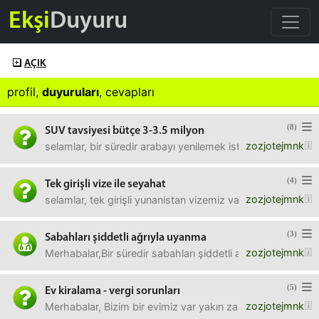
Ekşi
Duyuru
AÇIK
profil
,
duyuruları
,
cevapları
(8)
SUV tavsiyesi bütçe 3-3.5 milyon
zozjotejmnk
selamlar, bir süredir arabayı yenilemek istiyoruz. SUV b
(4)
Tek girişli vize ile seyahat
zozjotejmnk
selamlar, tek girişli yunanistan vizemiz var diyelim. Önc
(3)
Sabahları şiddetli ağrıyla uyanma
zozjotejmnk
Merhabalar,Bir süredir sabahları şiddetli ağrılarla uyan
(5)
Ev kiralama - vergi sorunları
zozjotejmnk
Merhabalar, Bizim bir evimiz var yakın zamanda birileriyle