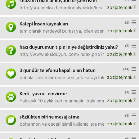
shazam'ı olanlar koşuun bi şarkı ismi
zozjotejmnk
http://soundcloud.com/localsuicide/local-suicide-in-new-yor
(2)
Kafepi İnsan kaynakları
zozjotejmnk
tam olarak nerdeydi burası ya, bilen eden var mı ? Hüseyi
(2)
hacı duyurumun tipini niye değiştirdiniz yahu?
zozjotejmnk
http://www.eksiduyuru.com/index.php?m=d&id=450109 neden 
(34)
3 gündür telefonu kapalı olan hatun
zozjotejmnk
babalar selamlar önce.ben çok kafayı takmış durumdayım. g
(3)
Kedi - yavru - emzirme
zozjotejmnk
Yaklaşık 10 aylık kedim annesini hala emmeye çalışıyor, 
(4)
sözlükten birine mesaj atma
zozjotejmnk
bohannon ve ceceri isimli kullanıcılara mesaj atabilir misin
(6)