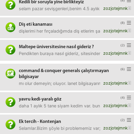
(6)
Kedili bir soruyla yine birlikteyiz
zozjotejmnk
selam pazar sevişgenleri,benim 4.5 aylık bir kedim var, b
(8)
Diş eti kanaması
zozjotejmnk
dişlerimi her fırçaladığımda diş etlerim şakır şakır kanıyo
(2)
Maltepe üniversitesine nasıl gideriz ?
zozjotejmnk
Pendikten buraya nasıl gideriz, sitesinden ring saatlerine
(6)
command & conquer generals çalıştırmayan
bilgisayar
zozjotejmnk
mı olur demeyin; oluyor. lanet bilgisayarım bu oyunu oyna
(4)
yavru kedi-yaralı göz
zozjotejmnk
daha 1 aylık 5 tane siyam kedim var. bunlardan bitanesini
(2)
Ek tercih - Kontenjan
zozjotejmnk
Selamlar.Bizim şöyle bi problememiz var; ilk tercihlerde, 