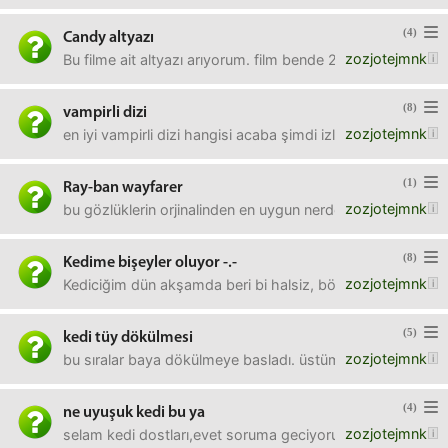
(4)
Candy altyazı
zozjotejmnk
Bu filme ait altyazı arıyorum. film bende 2 parça cd1 ve c
(8)
vampirli dizi
zozjotejmnk
en iyi vampirli dizi hangisi acaba şimdi izlemelik. being 
(1)
Ray-ban wayfarer
zozjotejmnk
bu gözlüklerin orjinalinden en uygun nerde bulabilirim?ist
(8)
Kedime bişeyler oluyor -.-
zozjotejmnk
Kediciğim dün akşamda beri bi halsiz, böyle sürekli yatıyor
(5)
kedi tüy dökülmesi
zozjotejmnk
bu sıralar baya dökülmeye basladı. üstüme bi çıkıyor hertar
(4)
ne uyuşuk kedi bu ya
zozjotejmnk
selam kedi dostları,evet soruma geciyorum. 3-4 gun once u