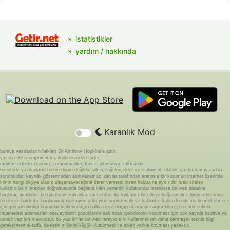
istatistikler
yardım / hakkında
Karanlık Mod
buraya yazılanların hakları Sir Anthony Hopkins'e aittir.
yazan eden compumaster, ilgilenen eden fader
modere edenler basond, compumaster, fraise, kibritsuyu, rakicandir
bu sitede yazılanların hiçbiri doğru değildir. site içeriği küçükler için sakıncalı olabilir. yazılardan yazarları
sorumludur. kaynak göstermeden alıntılanamaz. devlet tarafından atanmış bir kurumun internet üzerinde
kimin hangi bilgiye ulaşıp ulaşamayacağına karar vermesi insan haklarına aykırıdır. web siteleri
kullanıcıların istekleri doğrultusunda bağlandıkları yerlerdir. kullanıcılar isterlerse bir web sitesine
bağlanmayabilirler. bu güçleri ve imkanları mevcuttur. bir kullanıcı bir siteye bağlanmak istiyorsa bu onun
tercihi ve hakkıdır. bağlanmak istemiyorsa bu yine onun tercihi ve hakkıdır. halkın kendisine hizmet etmesi
için görevlendirdiği kurumlar hadlerini aşıp halka neye ulaşıp ulaşmayacağını bilmeyen cahil cühela
muamelesi edemezler. ebeveynlerin çocuklarını sakıncalı içeriklerden koruması için çok sayıda bedava ve
ücretli yazılım mevcuttur. bu yazılımlar bir web tarayıcısını kullanmaktan daha karmaşık teknik bilgi
gerektirmemektedir. devletin milletini küçük düşürmesi ve ebleh yerine koyması yasaktır.