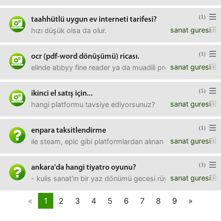
(1)
taahhütlü uygun ev interneti tarifesi?
sanat guresi
hızı düşük olsa da olur.
(1)
ocr (pdf-word dönüşümü) ricası.
sanat guresi
elinde abbyy fine reader ya da muadili program olan arka
(5)
ikinci el satış için...
sanat guresi
hangi platformu tavsiye ediyorsunuz?
(1)
enpara taksitlendirme
sanat guresi
ile steam, epic gibi platformlardan alınan oyunlar sonrada
(3)
ankara'da hangi tiyatro oyunu?
sanat guresi
- kulis sanat'ın bir yaz dönümü gecesi rüyası mı?- yoksa d
«
1
2
3
4
5
6
7
8
9
»