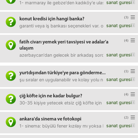
sanat guresi
1- marmaray ile gebze'den kadıköy'e ulaşmak ne kadar sürüyo
(3)
konut kredisi için hangi banka?
sanat guresi
garanti veya iş bankası seçenekleri var. oranlar birbirine 
(4)
fatih civarı yemek yeri tavsiyesi ve adalar'a
ulaşım
sanat guresi
azerbaycan'dan gelecek bir arkadaş sordu. lokanta, restora
(1)
yurtdışından türkiye'ye para gönderme...
sanat guresi
şu sıralar en uygulanabilir ve kolay yolu nedir? yunanistan
(4)
çiğ köfte için ne kadar bulgur?
sanat guresi
30-35 kişiye yetecek etsiz çiğ köfte için ne kadar bulgur g
(2)
ankara'da sinema ve fotokopi
sanat guresi
1- sinema: büyülü fener kızılay mı yoksa büyülü fener bah