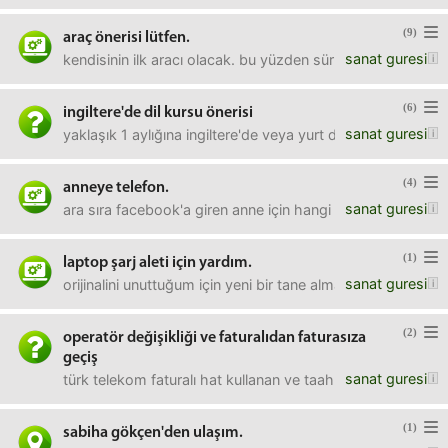
(9)
araç önerisi lütfen.
sanat guresi
kendisinin ilk aracı olacak. bu yüzden sürüşte ve özellikle 
(6)
ingiltere'de dil kursu önerisi
sanat guresi
yaklaşık 1 aylığına ingiltere'de veya yurt dışında başka bir 
(4)
anneye telefon.
sanat guresi
ara sıra facebook'a giren anne için hangi telefonu a
(1)
laptop şarj aleti için yardım.
sanat guresi
orijinalini unuttuğum için yeni bir tane almam gerekiyor
(2)
operatör değişikliği ve faturalıdan faturasıza
geçiş
sanat guresi
türk telekom faturalı hat kullanan ve taahhüdü bugün biten
(1)
sabiha gökçen'den ulaşım.