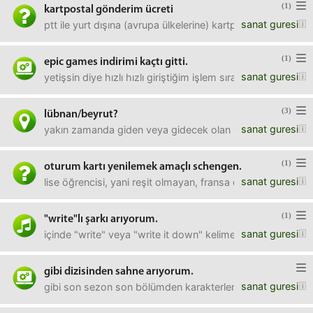
(1)
kartpostal gönderim ücreti
sanat guresi
ptt ile yurt dışına (avrupa ülkelerine) kartpostal gönderim 
(1)
epic games indirimi kaçtı gitti.
sanat guresi
yetişsin diye hızlı hızlı giriştiğim işlem sırasında anlam
(3)
lübnan/beyrut?
sanat guresi
yakın zamanda giden veya gidecek olan var mı?edit: ocak
(1)
oturum kartı yenilemek amaçlı schengen.
sanat guresi
lise öğrencisi, yani reşit olmayan, fransa doğumlu birisini
(1)
"write"lı şarkı arıyorum.
sanat guresi
içinde "write" veya "write it down" kelimeleri mümkünse n
gibi dizisinden sahne arıyorum.
sanat guresi
gibi son sezon son bölümden karakterlerin (ilkkan olabilir) 