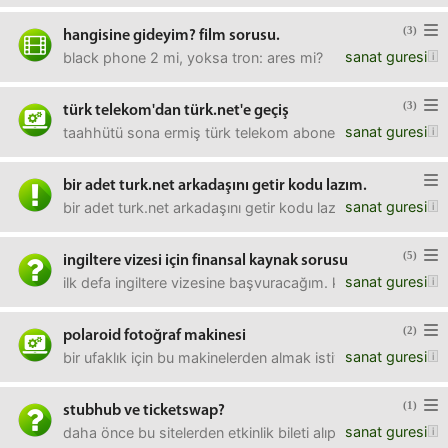
(3)
hangisine gideyim? film sorusu.
sanat guresi
black phone 2 mi, yoksa tron: ares mi?
(3)
türk telekom'dan türk.net'e geçiş
sanat guresi
taahhütü sona ermiş türk telekom aboneliğinden türk.net'e 
bir adet turk.net arkadaşını getir kodu lazım.
sanat guresi
bir adet turk.net arkadaşını getir kodu lazım.
(5)
ingiltere vizesi için finansal kaynak sorusu
sanat guresi
ilk defa ingiltere vizesine başvuracağım. kendi hesabımın
(2)
polaroid fotoğraf makinesi
sanat guresi
bir ufaklık için bu makinelerden almak istiyorum. genelde f
(1)
stubhub ve ticketswap?
sanat guresi
daha önce bu sitelerden etkinlik bileti alıp da sıkıntı ya