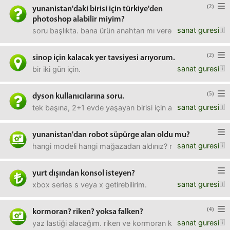
(2)
yunanistan'daki birisi için türkiye'den
photoshop alabilir miyim?
sanat guresi
soru başlıkta. bana ürün anahtarı mı verecek? buradan als
(2)
sinop için kalacak yer tavsiyesi arıyorum.
sanat guresi
bir iki gün için.
(5)
dyson kullanıcılarına soru.
sanat guresi
tek başına, 2+1 evde yaşayan birisi için absolute v8 yeter
yunanistan'dan robot süpürge alan oldu mu?
sanat guresi
hangi modeli hangi mağazadan aldınız? memnun kaldınız mı?
yurt dışından konsol isteyen?
sanat guresi
xbox series s veya x getirebilirim.
(4)
kormoran? riken? yoksa falken?
sanat guresi
yaz lastiği alacağım. riken ve kormoran kullananlar memnunl