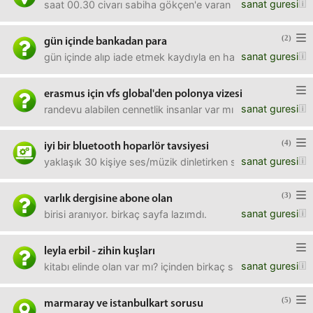
sanat guresi
saat 00.30 civarı sabiha gökçen'e varan birisi toplu taşı
(2)
gün içinde bankadan para
sanat guresi
gün içinde alıp iade etmek kaydıyla en hasarsız şekilde 
erasmus için vfs global'den polonya vizesi
sanat guresi
randevu alabilen cennetlik insanlar var mı burada? ne hayır 
(4)
iyi bir bluetooth hoparlör tavsiyesi
sanat guresi
yaklaşık 30 kişiye ses/müzik dinletirken sorun çıkartmay
(3)
varlık dergisine abone olan
sanat guresi
birisi aranıyor. birkaç sayfa lazımdı.
leyla erbil - zihin kuşları
sanat guresi
kitabı elinde olan var mı? içinden birkaç sayfanın fotoğrafı
(5)
marmaray ve istanbulkart sorusu