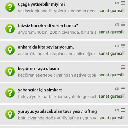
(2)
uçağa yetişebilir miyim?
sanat guresi
yaklaşık bir saatlik yolculuk adından gece 4 civarı sabiha
(2)
faizsiz borç/kredi veren banka?
sanat guresi
arıyorum. 10bin, 20bin civarında. bir ara akbank'ın kampa
(1)
ankara'da kitabevi arıyorum.
sanat guresi
ankara'da auzef kitaplarını bulabileceğim bir kitabevi arı
keçiören - aşti ulaşım
sanat guresi
keçiören esertepe civarından aşti'ye toplu taşımayla nasıl
(2)
yabancılar için simkart
sanat guresi
türkiye'ye iki haftalık bir seyahate gelecek olan yabancı a
(2)
yürüyüş yapılacak alan tavsiyesi / rafting
sanat guresi
bolu civarında doğa yürüyüşüne uygun ve mümkünse en fazl