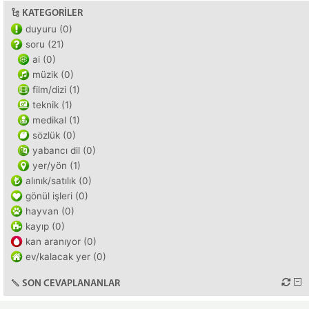
KATEGORILER
duyuru (0)
soru (21)
ai (0)
müzik (0)
film/dizi (1)
teknik (1)
medikal (1)
sözlük (0)
yabancı dil (0)
yer/yön (1)
alınık/satılık (0)
gönül işleri (0)
hayvan (0)
kayıp (0)
kan aranıyor (0)
ev/kalacak yer (0)
SON CEVAPLANANLAR