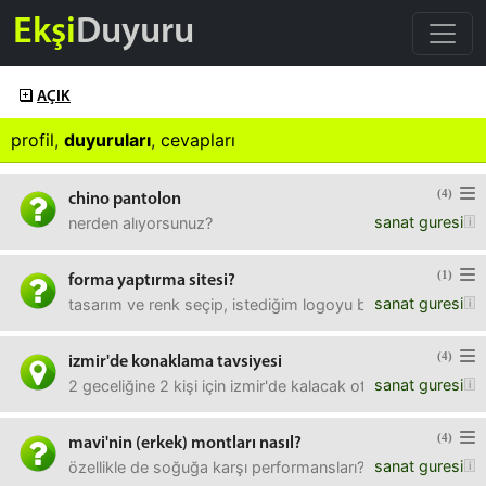
Ekşi
Duyuru
AÇIK
profil
,
duyuruları
,
cevapları
(4)
chino pantolon
sanat guresi
nerden alıyorsunuz?
(1)
forma yaptırma sitesi?
sanat guresi
tasarım ve renk seçip, istediğim logoyu bastırabileceğim b
(4)
izmir'de konaklama tavsiyesi
sanat guresi
2 geceliğine 2 kişi için izmir'de kalacak otel, misafirhane
(4)
mavi'nin (erkek) montları nasıl?
sanat guresi
özellikle de soğuğa karşı performansları? kullanıp memnun