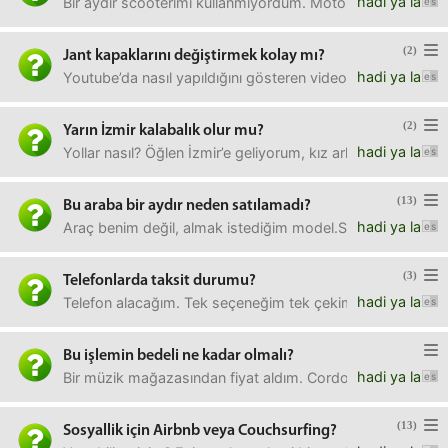
hadi ya la
Bir aydır scooterımı kullanmıyordum. Motoru çalıştırmayı 
(2)
Jant kapaklarını değiştirmek kolay mı?
hadi ya la
Youtube’da nasıl yapıldığını gösteren videolar var ama ke
(2)
Yarın İzmir kalabalık olur mu?
hadi ya la
Yollar nasıl? Öğlen İzmir’e geliyorum, kız arkadaşımla bir y
(13)
Bu araba bir aydır neden satılamadı?
hadi ya la
Araç benim değil, almak istediğim model.Satıcıyla görüştü
(3)
Telefonlarda taksit durumu?
hadi ya la
Telefon alacağım. Tek seçeneğim tek çekim yapmak mı, yoks
Bu işlemin bedeli ne kadar olmalı?
hadi ya la
Bir müzik mağazasından fiyat aldım. Cordoba marka bir kla
(13)
Sosyallik için Airbnb veya Couchsurfing?