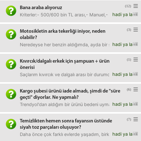
(12)
Bana araba alıyoruz
hadi ya la
Kriterler:- 500/600 bin TL arası,- Manuel,- Sanayiden uza
(3)
Motosikletin arka tekerliği iniyor, neden
olabilir?
hadi ya la
Neredeyse her benzin aldığımda, ayda bir scooter lastikler
(1)
Kıvırcık/dalgalı erkek için şampuan + ürün
önerisi
hadi ya la
Saçlarım kıvırcık ve dalgalı arası bir durumda. Hafif uz
(6)
Kargo şubesi ürünü iade almadı, şimdi de "süre
geçti" diyorlar. Ne yapmalı?
hadi ya la
Trendyol'dan aldığım bir ürünü bedeni uymadığı için iade e
(7)
Temizlikten hemen sonra fayansın üstünde
siyah toz parçaları oluşuyor?
hadi ya la
Daha önce çok farklı evlerde yaşadım, birkaç evde de benze