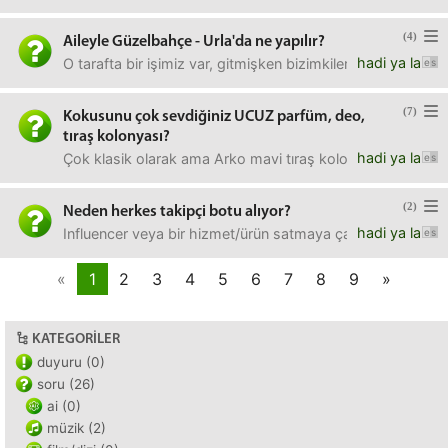
(4)
Aileyle Güzelbahçe - Urla'da ne yapılır?
hadi ya la
O tarafta bir işimiz var, gitmişken bizimkileri birkaç yere 
(7)
Kokusunu çok sevdiğiniz UCUZ parfüm, deo,
tıraş kolonyası?
hadi ya la
Çok klasik olarak ama Arko mavi tıraş kolonyası, Slazenger
(2)
Neden herkes takipçi botu alıyor?
hadi ya la
Influencer veya bir hizmet/ürün satmaya çalışan kişiler, mü
«
1
2
3
4
5
6
7
8
9
»
KATEGORILER
duyuru (0)
soru (26)
ai (0)
müzik (2)