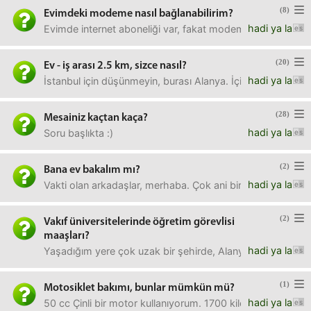
(8)
Evimdeki modeme nasıl bağlanabilirim?
hadi ya la
Evimde internet aboneliği var, fakat modemin şifresini bil
(20)
Ev - iş arası 2.5 km, sizce nasıl?
hadi ya la
İstanbul için düşünmeyin, burası Alanya. İçime çok sinen
(28)
Mesainiz kaçtan kaça?
hadi ya la
Soru başlıkta :)
(2)
Bana ev bakalım mı?
hadi ya la
Vakti olan arkadaşlar, merhaba. Çok ani bir şekilde şehir
(2)
Vakıf üniversitelerinde öğretim görevlisi
maaşları?
hadi ya la
Yaşadığım yere çok uzak bir şehirde, Alanya'da kadro açılmı
(1)
Motosiklet bakımı, bunlar mümkün mü?
hadi ya la
50 cc Çinli bir motor kullanıyorum. 1700 kilometrede. 700'