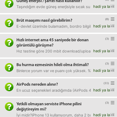
Güneş enerjisi / şartel nasıl kullanılır?
hadi ya la
Taşındığım evde güneş enerjisiyle sıcak su alıyorum. Bu s
(8)
Brüt maaşımı nasıl görebilirim?
hadi ya la
E-devlet üzerinde bulamadım, bordro bilgileri sadece memu
(3)
Hızlı internet ama 45 saniyede bir donan
görüntülü görüşme?
hadi ya la
Hız testine göre 200 mbit download/upload var, ama görün
(3)
Bu hurma ezmesinin hileli olma ihtimali?
hadi ya la
Binlerce yorum var ve puanı çok yüksek. %100 hurma old
(11)
AirPods nereden alınır?
hadi ya la
En ucuz seçenekleri aradığımda (AirPods 4 ANC) Trendyol ü
(3)
Yetkili olmayan serviste iPhone pilini
değiştireyim mi?
hadi ya la
İyi midir?iPhone 13 kullanıyorum, daha 2 buçuk yıl oldu, 