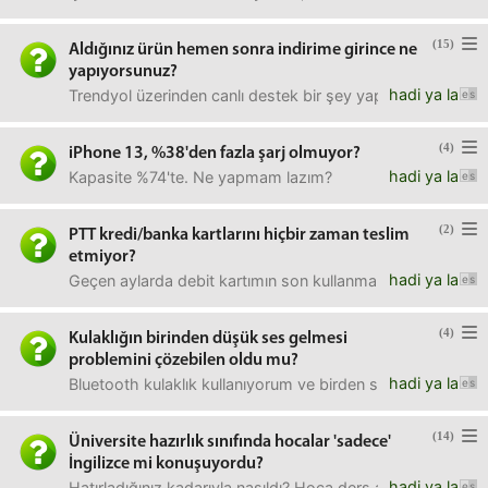
(15)
Aldığınız ürün hemen sonra indirime girince ne
yapıyorsunuz?
hadi ya la
Trendyol üzerinden canlı destek bir şey yapılamayacağını s
(4)
iPhone 13, %38'den fazla şarj olmuyor?
hadi ya la
Kapasite %74'te. Ne yapmam lazım?
(2)
PTT kredi/banka kartlarını hiçbir zaman teslim
etmiyor?
hadi ya la
Geçen aylarda debit kartımın son kullanma tarihi yaklaştığ
(4)
Kulaklığın birinden düşük ses gelmesi
problemini çözebilen oldu mu?
hadi ya la
Bluetooth kulaklık kullanıyorum ve birden sağ taraftan d
(14)
Üniversite hazırlık sınıfında hocalar 'sadece'
İngilizce mi konuşuyordu?
hadi ya la
Hatırladığınız kadarıyla nasıldı? Hoca ders anlatırken %80 