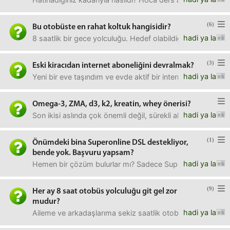
(6)
Bu otobüste en rahat koltuk hangisidir?
hadi ya la
8 saatlik bir gece yolculuğu. Hedef olabildiğince iyi uyu
(3)
Eski kiracıdan internet aboneliğini devralmak?
hadi ya la
Yeni bir eve taşındım ve evde aktif bir internet aboneliği
Omega-3, ZMA, d3, k2, kreatin, whey önerisi?
hadi ya la
Son ikisi aslında çok önemli değil, sürekli aldığım yerler
(1)
Önümdeki bina Superonline DSL destekliyor,
bende yok. Başvuru yapsam?
hadi ya la
Hemen bir çözüm bulurlar mı? Sadece Superbox verebili
(9)
Her ay 8 saat otobüs yolculuğu git gel zor
mudur?
hadi ya la
Aileme ve arkadaşlarıma sekiz saatlik otobüs yolculuğu uz