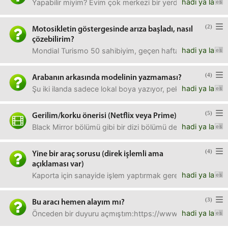
hadi ya la
Yapabilir miyim? Evim çok merkezi bir yerde, inanılmaz t
(2)
Motosikletin göstergesinde arıza başladı, nasıl
çözebilirim?
hadi ya la
Mondial Turismo 50 sahibiyim, geçen hafta yakıt gösterges
(4)
Arabanın arkasında modelinin yazmaması?
hadi ya la
Şu iki ilanda sadece lokal boya yazıyor, peki "Clio" ya
(5)
Gerilim/korku önerisi (Netflix veya Prime)
hadi ya la
Black Mirror bölümü gibi bir dizi bölümü de olabilir, film de
(4)
Yine bir araç sorusu (direk işlemli ama
açıklaması var)
hadi ya la
Kaporta için sanayide işlem yaptırmak gerekiyor ama tam
(3)
Bu aracı hemen alayım mı?
hadi ya la
Önceden bir duyuru açmıştım:https://www.eksiduyuru.com