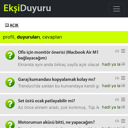
Ekşi
Duyuru
AÇIK
profil
,
duyuruları
,
cevapları
(2)
Ofis için monitör önerisi (Macbook Air M1
bağlayacağım)
hadi ya la
Ekranda aynı anda birkaç sayfa açık olacak. Akademik işle
(3)
Garaj kumandası kopyalamak kolay mı?
hadi ya la
Trendyol'da satılan bu kumandaya kendi garaj kumandamı
(5)
Set üstü ocak patlayabilir mi?
hadi ya la
Az önce annem aradı, çok korkmuş. Tüp ile çalışan bir set ü
(5)
Motorumun aküsü bitti, ne yapacağım?