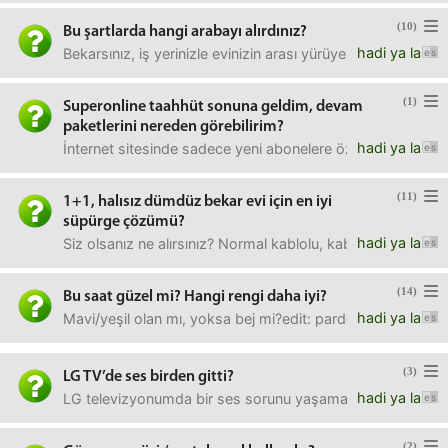
(10)
Bu şartlarda hangi arabayı alırdınız?
hadi ya la
Bekarsınız, iş yerinizle evinizin arası yürüyerek 10 dakik
(1)
Superonline taahhüt sonuna geldim, devam
paketlerini nereden görebilirim?
hadi ya la
İnternet sitesinde sadece yeni abonelere özel paketleri gö
(11)
1+1, halısız dümdüz bekar evi için en iyi
süpürge çözümü?
hadi ya la
Siz olsanız ne alırsınız? Normal kablolu, kablolu dikey,
(14)
Bu saat güzel mi? Hangi rengi daha iyi?
hadi ya la
Mavi/yeşil olan mı, yoksa bej mi?edit: pardon, link e
(3)
LG TV’de ses birden gitti?
hadi ya la
LG televizyonumda bir ses sorunu yaşamaya başladım. TV ç
(2)