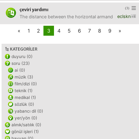
(3)
çeviri yardımı
eclskn
The distance between the horizontal armand the trap was 5
«
1
2
3
4
5
6
7
8
9
»
KATEGORILER
duyuru (0)
soru (23)
ai (0)
müzik (3)
film/dizi (0)
teknik (1)
medikal (1)
sözlük (0)
yabancı dil (0)
yer/yön (0)
alınık/satılık (0)
gönül işleri (1)
hayvan (0)