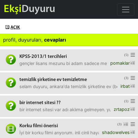
Ekşi
Duyuru
AÇIK
profil
,
duyuruları
,
cevapları
(5)
KPSS-2013/1 tercihleri
pomaklar
gençler lisans mezunu bi adam sadece memur sıfatı ile en 
(3)
temizlik şirketine ev temizletme
irbat
selam duyuru, ankara'da temizlik şirketine ev (boş ama bü
(1)
bir internet sitesi ??
zrtapoz
bir internet sitesi var adı aklıma gelmeyen. yurtdışında kona
(3)
Korku filmi önerisi
shadowelves
İyi bir korku filmi arıyorum. inli cinli hayaletli şeytanlı 