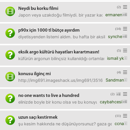
(2)
Neydi bu korku filmi
ermanen
Japon veya uzakdoğu filmiydi. bir yazar kadın vardı, yaza
(14)
p90x için 1000 tl bütçe ayırdım
synche
diyetisyenden listemi aldım. bu hafta bir aksilik olmazsa 
(5)
eksik argo kültürü hayatları karartmasın!
ismail yk
küfürün argonun bilinçsiz kullanıldığı ortamlarda büyüdük
(4)
konusu ilginç mi
Sandman
http://img691.imageshack.us/img691/3516/escanear0022.jpgi
(2)
no one wants to live a hundred
caybahcesi
elinizde boyle bir konu olsa ve bu konuyu en genis sekild
(11)
uzun saçı kestirmek
ccna
şu kesim hakkında ne düşünüyorsunuz? gaza gelip kestirme