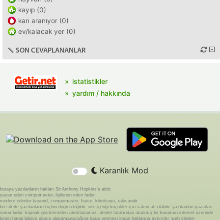
kayıp (0)
kan aranıyor (0)
ev/kalacak yer (0)
SON CEVAPLANANLAR
istatistikler
yardım / hakkında
Karanlık Mod
buraya yazılanların hakları Sir Anthony Hopkins'e aittir.
yazan eden compumaster, ilgilenen eden fader
modere edenler basond, compumaster, fraise, kibritsuyu, rakicandir
bu sitede yazılanların hiçbiri doğru değildir. site içeriği küçükler için sakıncalı olabilir. yazılardan yazarları
sorumludur. kaynak göstermeden alıntılanamaz. devlet tarafından atanmış bir kurumun internet üzerinde
kimin hangi bilgiye ulaşıp ulaşamayacağına karar vermesi insan haklarına aykırıdır. web siteleri