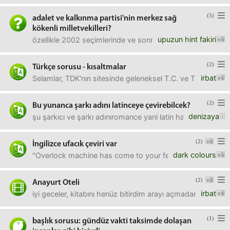
(5)
adalet ve kalkınma partisi'nin merkez sağ
kökenli milletvekilleri?
upuzun hint fakiri
özellikle 2002 seçimlerinde ve sonrasında anavatan ve dyp 
(2)
Türkçe sorusu - kısaltmalar
irbat
Selamlar, TDK'nın sitesinde geleneksel T.C. ve T. (Türkçe)
(2)
Bu yunanca şarkı adını latinceye çevirebilcek?
denizaya
şu şarkıcı ve şarkı adınıromance yani latin harfleri ile n
(2)
İngilizce ufacık çeviri var
dark colours
"Overlock machine has come to your feet. Corners of carp
(2)
Anayurt Oteli
irbat
iyi geceler, kitabını henüz bitirdim arayı açmadan filmin
(1)
başlık sorusu: gündüz vakti taksimde dolaşan