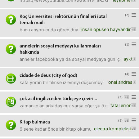
https://www.youtube.com/watch?v=8RJklNZv96M
(2)
Koç Üniversitesi rektörünün finalleri iptal
temalı maili
insan opusen hayvandir
bunu arıyorum da gören duyan bir resim paylaşacak olan
(1)
annelerin sosyal medyayı kullanmaları
hakkında
aykt
anneler facebooka ya da sosyal medyaya gün içerisinde hangi
(4)
cidade de deus (city of god)
lionel andres
kafa yoran bir filmse izlemeyi düşünmüyorum. imdb'deki 
(2)
çok acil ingilizceden türkçeye çeviri...
fatal error
zamanı olan arkadaşımız varsa eğer şu özeti çevirebilirse
(1)
Kitap bulmaca
electra kompleksi
6 sene kadar önce bir kitap okumuştum. Olay şöyleydi: Genç