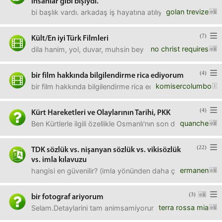
insanlar gibi bişiydi.
golan trevize
bi başlık vardı. arkadaş iş hayatına atılıyordu ve bir gün i
(7)
Kült/En iyi Türk Filmleri
no christ requires
dila hanim, yol, duvar, muhsin bey gibi filmler önerir misin
(4)
bir film hakkında bilgilendirme rica ediyorum
komisercolumbo
bir film hakkında bilgilendirme rica ediyorum filmin adı Le
(4)
Kürt Hareketleri ve Olaylarının Tarihi, PKK
quanche
Ben Kürtlerle ilgili özellikle Osmanlı'nın son dönemind
(22)
TDK sözlük vs. nişanyan sözlük vs. vikisözlük
vs. imla kılavuzu
ermanen
hangisi en güvenilir? (imla yönünden daha çok)TDK sözlük 
(3)
bir fotograf ariyorum
terra rossa mia
Selam.Detaylarini tam animsamiyorum, ama polis ya da aske