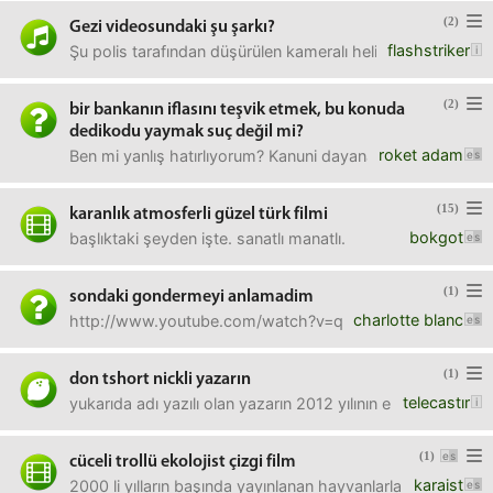
(2)
Gezi videosundaki şu şarkı?
flashstriker
Şu polis tarafından düşürülen kameralı helikopterin oldu
(2)
bir bankanın iflasını teşvik etmek, bu konuda
dedikodu yaymak suç değil mi?
roket adam
Ben mi yanlış hatırlıyorum? Kanuni dayanağı neydi bunun
(15)
karanlık atmosferli güzel türk filmi
bokgot
başlıktaki şeyden işte. sanatlı manatlı.
(1)
sondaki gondermeyi anlamadim
charlotte blanc
http://www.youtube.com/watch?v=qSkmWXLh-G0ingilzce me
(1)
don tshort nickli yazarın
telecastır
yukarıda adı yazılı olan yazarın 2012 yılının en beğenilen en
(1)
cüceli trollü ekolojist çizgi film
karaist
2000 li yılların başında yayınlanan hayvanlarla konuşabilen 