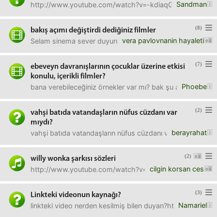
Sandman
http://www.youtube.com/watch?v=-kdiaqG6KN4&list=UUR
(8)
bakış açımı değiştirdi dediğiniz filmler
vera pavlovnanin hayaleti
Selam sinema sever duyuru kullanıcıları,Uzun zamandır şöy
(7)
ebeveyn davranışlarının çocuklar üzerine etkisi
konulu, içerikli filmler?
Phoebe
bana verebileceğiniz örnekler var mı? bak şu açıdan çok iyi
(2)
vahşi batıda vatandaşların nüfus cüzdanı var
mıydı?
berayrahat
vahşi batıda vatandaşların nüfus cüzdanı var mıydı?benim d
(2)
willy wonka şarkısı sözleri
cilgin korsan ces
http://www.youtube.com/watch?v=NTn48eCdZyoşu şarkının s
(3)
Linkteki videonun kaynağı?
Namariel
linkteki video nerden kesilmiş bilen duyan?http://ww