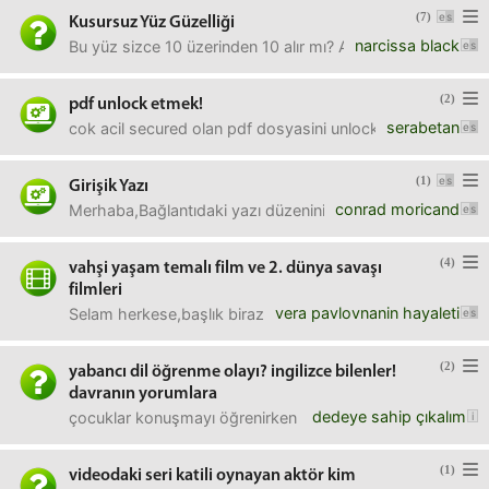
(7)
Kusursuz Yüz Güzelliği
narcissa black
Bu yüz sizce 10 üzerinden 10 alır mı? Almazsa hangi 
(2)
pdf unlock etmek!
serabetan
cok acil secured olan pdf dosyasini unlock etmem gere
(1)
Girişik Yazı
conrad moricand
Merhaba,Bağlantıdaki yazı düzenini sağlayan bir program
(4)
vahşi yaşam temalı film ve 2. dünya savaşı
filmleri
vera pavlovnanin hayaleti
Selam herkese,başlık biraz alakasız oldu ama idare edin. Li
(2)
yabancı dil öğrenme olayı? ingilizce bilenler!
davranın yorumlara
dedeye sahip çıkalım
çocuklar konuşmayı öğrenirken duyduklarını taklit ediyor.k
(1)
videodaki seri katili oynayan aktör kim