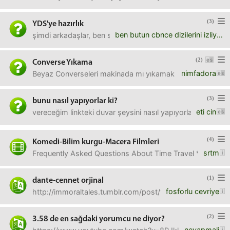
(3)
YDS'ye hazırlık
ben butun cbnce dizilerini izliyorum
şimdi arkadaşlar, ben sokak ağzından ötesini bilmeyen bir 
(2)
Converse Yıkama
nimfadora
Beyaz Converseleri makinada mı yıkamak daha doğrudur elde
(3)
bunu nasıl yapıyorlar ki?
eti cin
vereceğim linkteki duvar şeysini nasıl yapıyorlar? bunun bi
(4)
Komedi-Bilim kurgu-Macera Filmleri
srtm
Frequently Asked Questions About Time Travel **The Hit
(1)
dante-cennet orjinal
fosforlu cevriye
http://immoraltales.tumblr.com/post/15666789849bu kısımın o
(2)
3.58 de en sağdaki yorumcu ne diyor?
neyapmali