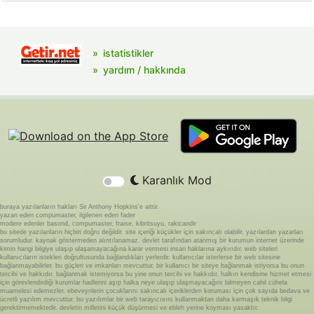
istatistikler
yardım / hakkında
Karanlık Mod
buraya yazılanların hakları Sir Anthony Hopkins'e aittir.
yazan eden compumaster, ilgilenen eden fader
modere edenler basond, compumaster, fraise, kibritsuyu, rakicandir
bu sitede yazılanların hiçbiri doğru değildir. site içeriği küçükler için sakıncalı olabilir. yazılardan yazarları
sorumludur. kaynak göstermeden alıntılanamaz. devlet tarafından atanmış bir kurumun internet üzerinde
kimin hangi bilgiye ulaşıp ulaşamayacağına karar vermesi insan haklarına aykırıdır. web siteleri
kullanıcıların istekleri doğrultusunda bağlandıkları yerlerdir. kullanıcılar isterlerse bir web sitesine
bağlanmayabilirler. bu güçleri ve imkanları mevcuttur. bir kullanıcı bir siteye bağlanmak istiyorsa bu onun
tercihi ve hakkıdır. bağlanmak istemiyorsa bu yine onun tercihi ve hakkıdır. halkın kendisine hizmet etmesi
için görevlendirdiği kurumlar hadlerini aşıp halka neye ulaşıp ulaşmayacağını bilmeyen cahil cühela
muamelesi edemezler. ebeveynlerin çocuklarını sakıncalı içeriklerden koruması için çok sayıda bedava ve
ücretli yazılım mevcuttur. bu yazılımlar bir web tarayıcısını kullanmaktan daha karmaşık teknik bilgi
gerektirmemektedir. devletin milletini küçük düşürmesi ve ebleh yerine koyması yasaktır.