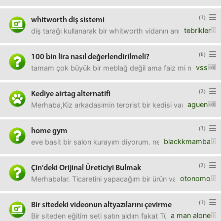
(1)
whitworth diş sistemi
tebrikler
diş tarağı kullanarak bir whitworth vidanın anma adını;an
(6)
100 bin lira nasıl değerlendirilmeli?
vss
tamam çok büyük bir meblağ değil ama faiz mi mantıklı siz
(2)
Kediye airtag alternatifi
aguen
Merhaba,Kiz arkadasimin terorist bir kedisi var kapilar ne
(3)
home gym
blackkmamba
eve basit bir salon kurayım diyorum. neler gerekir? şu an
(2)
Çin'deki Orijinal Üreticiyi Bulmak
otonomo
Merhabalar. Ticaretini yapacağım bir ürün var. Alibaba'da onl
(1)
Bir sitedeki videonun altyazılarını çevirme
a man alone
Bir siteden eğitim seti satın aldım fakat Türkçe altyazı yok