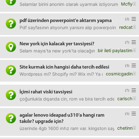
Mcfly
Selamlar birini anonim olarak uyarmak istiyorum mail yoluyl
(2)
pdf üzerinden powerpoint'e aktarım yapma
redcat
Pdf sayfasının atıyorum yarısını alıp powerpoint sunumuna
(7)
New york için kalacak yer tavsiyesi?
bir ileti paylastim
Selam mayıs'ta new york'ta olacağım. kalacak yer tavsiye
(3)
Site kurmak icin hangisi daha tercih edilesi
cosmicgadin
Wordpress mi? Shopify mi? Wix mi? Ya da baska bir sey?
(7)
İçimi rahat viski tavsiyesi
carisch
çoğunlukla dışarıda cin, rom ve bira tercih ederim evde key
(1)
agalar lenovo ideapad u310'a hangi ram
takılır? upgrade için?
chetinn
üzerinde 4gb 1600 mhz ram var. kingston sayfasınd