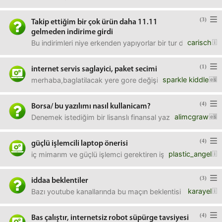
(3)
Takip ettiğim bir çok ürün daha 11.11
gelmeden indirime girdi
carisch
Bu indirimleri niye erkenden yapıyorlar bir tur daha indirim
(1)
internet servis saglayici, paket secimi
sparkle kiddle
merhaba,baglatilacak yere gore değişiyor evet ama; yeni in
(4)
Borsa/ bu yazılımı nasıl kullanicam?
alimcgraw
Denemek istediğim bir lisanslı finansal yazılım var. Trad
(4)
güçlü işlemcili laptop önerisi
plastic_angel
iç mimarım ve güçlü işlemci gerektiren işler yapıyorum. h
(3)
iddaa beklentiler
karayel
Bazı youtube kanallarında bu maçın beklentisi 3 1 indexler
(4)
Bas çalıştır, internetsiz robot süpürge tavsiyesi