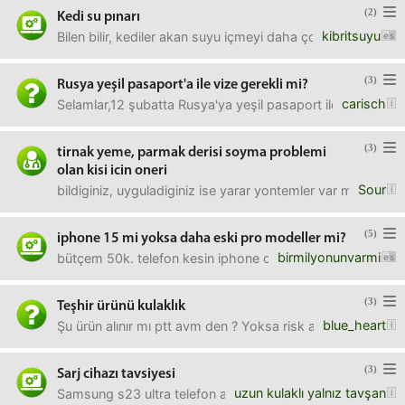
(2)
Kedi su pınarı
kibritsuyu
Bilen bilir, kediler akan suyu içmeyi daha çok sever. İnter
(3)
Rusya yeşil pasaport'a ile vize gerekli mi?
carisch
Selamlar,12 şubatta Rusya'ya yeşil pasaport ile gidilecek f
(3)
tirnak yeme, parmak derisi soyma problemi
olan kisi icin oneri
Sour
bildiginiz, uyguladiginiz ise yarar yontemler var mi? terapi d
(5)
iphone 15 mi yoksa daha eski pro modeller mi?
birmilyonunvarmi
bütçem 50k. telefon kesin iphone olacak. sade 15 mi alay
(3)
Teşhir ürünü kulaklık
blue_heart
Şu ürün alınır mı ptt avm den ? Yoksa risk almayı
(3)
Sarj cihazı tavsiyesi
uzun kulaklı yalnız tavşan
Samsung s23 ultra telefon aldım. O kadar uzun zamandır böy