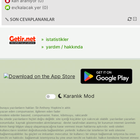
kan aranıyor (0)
ev/kalacak yer (0)
SON CEVAPLANANLAR
istatistikler
yardım / hakkında
Karanlık Mod
buraya yazılanların hakları Sir Anthony Hopkins'e aittir.
yazan eden compumaster, ilgilenen eden fader
modere edenler basond, compumaster, fraise, kibritsuyu, rakicandir
bu sitede yazılanların hiçbiri doğru değildir. site içeriği küçükler için sakıncalı olabilir. yazılardan yazarları
sorumludur. kaynak göstermeden alıntılanamaz. devlet tarafından atanmış bir kurumun internet üzerinde
kimin hangi bilgiye ulaşıp ulaşamayacağına karar vermesi insan haklarına aykırıdır. web siteleri
kullanıcıların istekleri doğrultusunda bağlandıkları yerlerdir. kullanıcılar isterlerse bir web sitesine
bağlanmayabilirler. bu güçleri ve imkanları mevcuttur. bir kullanıcı bir siteye bağlanmak istiyorsa bu onun
tercihi ve hakkıdır. bağlanmak istemiyorsa bu yine onun tercihi ve hakkıdır. halkın kendisine hizmet etmesi