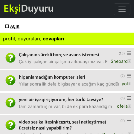
Ekşi
Duyuru
AÇIK
profil
,
duyuruları
,
cevapları
(18)
Çalışanın sürekli borç ve avans istemesi
Shepard
Çok iyi çalışan bir çalışma arkadaşımız var. Evini taşıdı
(2)
hiç anlamadığım komputer isleri
yol
Yıllar sonra ilk defa bilgisayar alacağım kaç gündür anla
(6)
yeni bir işe girişiyorum, her türlü tavsiye?
ofelia
tam zamanlı işim var, bi de ek para kazandığım bir uzmanlık
(4)
video ses kalitesini(cızırtı, sesi netleştirme)
ücretsiz nasıl yapabilirim?