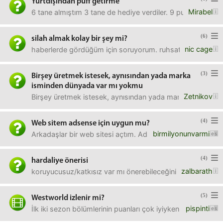
Yurtdışından puff getirme
Mirabel
6 tane almıştım 3 tane de hediye verdiler. 9 puffı el çan
(6)
silah almak kolay bir şey mi?
nic cage
haberlerde gördüğüm için soruyorum. ruhsatsız silah alma
(3)
Birşey üretmek istesek, aynısından yada marka
isminden dünyada var mı yokmu
Zetnikov
Birşey üretmek istesek, aynısından yada marka isminden d
(4)
Web sitem adsense için uygun mu?
birmilyonunvarmi
Arkadaşlar bir web sitesi açtım. Adsense bağlamak için 1 h
(4)
hardaliye önerisi
zalbarath
koruyucusuz/katkısız var mı önerebileceğiniz bir marka 
(5)
Westworld izlenir mi?
pispinti
İlk iki sezon bölümlerinin puanları çok iyiyken sonra bi