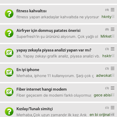
(4)
fitness kahvaltısı
hknty
fitness yapan arkadaşlar kahvaltıda ne yiyorsunuz? yumurt
(8)
Airfryer için donmuş patates önerisi
Mirket
Superfresh'in şu ürününü alıyorum. Çok yağlı oluyor.Öne
(3)
yapay zekayla piyasa analizi yapan var mı?
hsktr
sb. Yapay zekayı grafik analiz, piyasa analizi vb. konular
(3)
En iyi iphone
adwokat
Merhaba, iphone 11 kullanıyorum. Şarjı çok çabuk bitmeye 
(3)
Fiber internet hangi modem
gece abisi
Fiber geçecem de modemi farklı oluyormuş. Turk net ten 
(1)
Kızılay/Tunalı simitçi
en bi orijinal
Merhaba,Çok uzun zamandır ilk kez Ankara’da bulunuyoruz. Ço