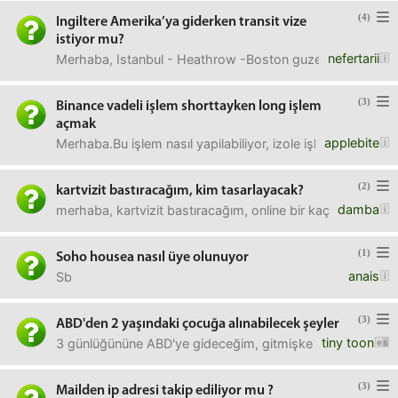
(4)
Ingiltere Amerika’ya giderken transit vize
istiyor mu?
nefertarii
Merhaba, Istanbul - Heathrow -Boston guzergahli ayni ta
(3)
Binance vadeli işlem shorttayken long işlem
açmak
applebite
Merhaba.Bu işlem nasıl yapilabiliyor, izole işlemde. Ya d
(2)
kartvizit bastıracağım, kim tasarlayacak?
damba
merhaba, kartvizit bastıracağım, online bir kaç yer öner
(1)
Soho housea nasıl üye olunuyor
anais
Sb
(3)
ABD'den 2 yaşındaki çocuğa alınabilecek şeyler
tiny toon
3 günlüğününe ABD'ye gideceğim, gitmişken çocuğuma bura
(3)
Mailden ip adresi takip ediliyor mu ?