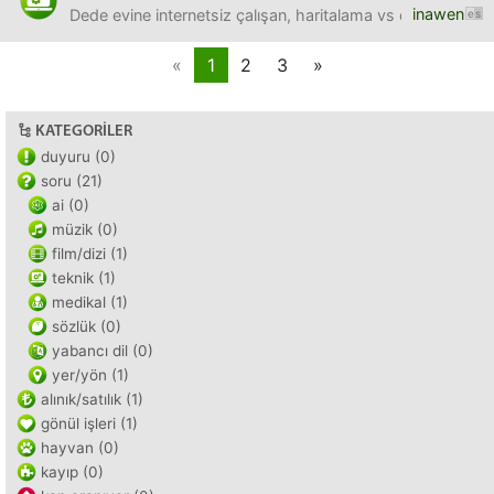
inawen
Dede evine internetsiz çalışan, haritalama vs olmadan düz
«
1
2
3
»
KATEGORILER
duyuru (0)
soru (21)
ai (0)
müzik (0)
film/dizi (1)
teknik (1)
medikal (1)
sözlük (0)
yabancı dil (0)
yer/yön (1)
alınık/satılık (1)
gönül işleri (1)
hayvan (0)
kayıp (0)