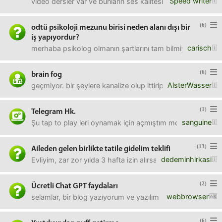
Speed writer
video dersler var ve bunların ses kalitesi neredeyse hesa
(6)
odtü psikoloji mezunu birisi neden alanı dışı bir
iş yapıyordur?
carisch
merhaba psikolog olmanın şartlarını tam bilmiyorum tabi n
(6)
brain fog
AlsterWasser
geçmiyor. bir şeylere kanalize olup ittirip kaktırıp zihni
(1)
Telegram Hk.
sanguine
Şu tap to play leri oynamak için açmıştım moonbix için, 
(13)
Aileden gelen birlikte tatile gidelim teklifi
dedeminhirkasi
Evliyim, zar zor yılda 3 hafta izin alırsak alabiliriyoruz e
(2)
Ücretli Chat GPT faydaları
webbrowser
selamlar, bir blog yazıyorum ve yazılım ile junior seviyesin
(6)