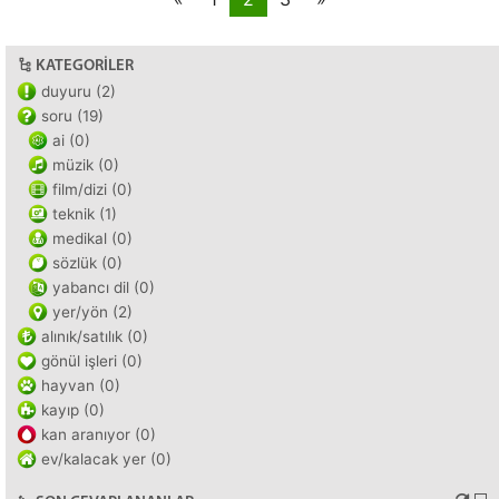
KATEGORILER
duyuru (2)
soru (19)
ai (0)
müzik (0)
film/dizi (0)
teknik (1)
medikal (0)
sözlük (0)
yabancı dil (0)
yer/yön (2)
alınık/satılık (0)
gönül işleri (0)
hayvan (0)
kayıp (0)
kan aranıyor (0)
ev/kalacak yer (0)