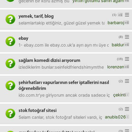
yirttin gotumu sahin agam
gecenin bir körü azmış bulunmaktayım. heavy metal ayarın
(1)
yemek, tarif, blog
barbaroj
selamlartakip ettiğiniz, güzel güzel yemek tariflerinin ye
(8)
ebay
baldur
1- ebay.com ile ebay.co.uk'a ayrı ayrı mı üye olmam gere
(19)
sağlam komedi dizisi arıyorum
lorenzen
izlediklerim bunlar:seinfeldfriendshimymthe big bang th
(2)
şehirhatları vapurlarının sefer iptallerini nasıl
öğrenebilirim
çekinti
ido.com.tr'ye giriyorum ancak orada sadece iç hat ve dış h
(2)
stok fotoğraf sitesi
anubis026
Selam canlar, stok fotoğraf siteleri vardı, içinde binlerce t
(3)