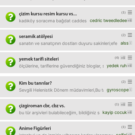
(1)
çizim kursu resim kursu vs...
cedric tweedledee
kadıköy soracıma bağdat caddesi falan dolaylarında çizim ku
(2)
seramik atölyesi
alss
sanatın ve sanatçının dostları duyuru sakinleri;efendim şi
(4)
yemek tarifi siteleri
yedek ruh
ölçülerine, tariflerine güvendiğiniz bloglar, siteler var mı?
(2)
Kim bu tanrılar?
gyroscope
Sevgili Helenistik Dönem müdavimleri,Bu tanrılar kimlerdi
(1)
çizgiroman cbr, cbz vs.
kayip cocuk
bu tür arşivleri bulabileceğim, bildiğiniz siteler var mı acab
(1)
Anime Figürleri
solfej