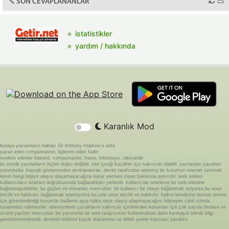
SON CEVAPLANANLAR
istatistikler
yardım / hakkında
Karanlık Mod
buraya yazılanların hakları Sir Anthony Hopkins'e aittir.
yazan eden compumaster, ilgilenen eden fader
modere edenler basond, compumaster, fraise, kibritsuyu, rakicandir
bu sitede yazılanların hiçbiri doğru değildir. site içeriği küçükler için sakıncalı olabilir. yazılardan yazarları
sorumludur. kaynak göstermeden alıntılanamaz. devlet tarafından atanmış bir kurumun internet üzerinde
kimin hangi bilgiye ulaşıp ulaşamayacağına karar vermesi insan haklarına aykırıdır. web siteleri
kullanıcıların istekleri doğrultusunda bağlandıkları yerlerdir. kullanıcılar isterlerse bir web sitesine
bağlanmayabilirler. bu güçleri ve imkanları mevcuttur. bir kullanıcı bir siteye bağlanmak istiyorsa bu onun
tercihi ve hakkıdır. bağlanmak istemiyorsa bu yine onun tercihi ve hakkıdır. halkın kendisine hizmet etmesi
için görevlendirdiği kurumlar hadlerini aşıp halka neye ulaşıp ulaşmayacağını bilmeyen cahil cühela
muamelesi edemezler. ebeveynlerin çocuklarını sakıncalı içeriklerden koruması için çok sayıda bedava ve
ücretli yazılım mevcuttur. bu yazılımlar bir web tarayıcısını kullanmaktan daha karmaşık teknik bilgi
gerektirmemektedir. devletin milletini küçük düşürmesi ve ebleh yerine koyması yasaktır.