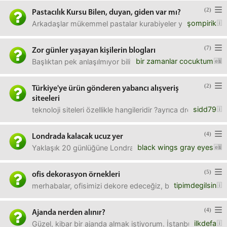
(2)
Pastacılık Kursu Bilen, duyan, giden var mı?
şompirik
Arkadaşlar mükemmel pastalar kurabiyeler yapmaya kafayı ta
(7)
Zor günler yaşayan kişilerin blogları
bir zamanlar cocuktum
Başlıktan pek anlaşılmıyor biliyorum, ancak aradığım zor gün
(2)
Türkiye'ye ürün gönderen yabancı alışveriş
siteeleri
sidd79
teknoloji siteleri özellikle hangileridir ?ayrıca dreambox hd 
(4)
Londrada kalacak ucuz yer
black wings gray eyes
Yaklaşık 20 günlüğüne Londrada eşimle beraber kalabileceği
(5)
ofis dekorasyon örnekleri
tipimdegilsin
merhabalar, ofisimizi dekore edeceğiz, bunun için örnek ta
(4)
Ajanda nerden alınır?
ilkdefa
Güzel, kibar bir ajanda almak istiyorum. İstanbul' da nered