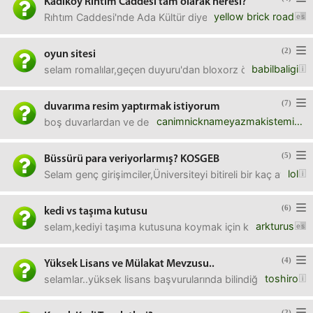
Kadıköy Rıhtım Caddesi tam olarak neresi?
yellow brick road
Rıhtım Caddesi'nde Ada Kültür diye bir yer varmış, Bileti
(2)
oyun sitesi
babilbaligi
selam romalılar,geçen duyuru'dan bloxorz önerisi alıp site
(7)
duvarıma resim yaptırmak istiyorum
canimnicknameyazmakistemiyor
boş duvarlardan ve de çerçevelerden, resimlerden sıkıldım
(5)
Büssürü para veriyorlarmış? KOSGEB
lol
Selam genç girişimciler,Üniversiteyi bitireli bir kaç ay old
(6)
kedi vs taşıma kutusu
arkturus
selam,kediyi taşıma kutusuna koymak için kolay bir yönte
(4)
Yüksek Lisans ve Mülakat Mevzusu..
toshiro
selamlar..yüksek lisans başvurularında bilindiği üzere ho
(2)