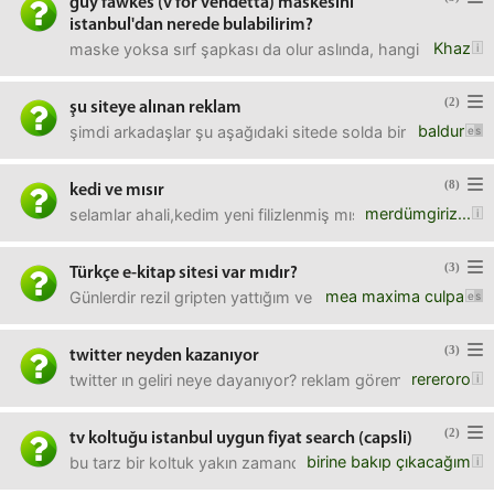
guy fawkes (v for vendetta) maskesini
istanbul'dan nerede bulabilirim?
Khaz
maske yoksa sırf şapkası da olur aslında, hangi şapkacıda
(2)
şu siteye alınan reklam
baldur
şimdi arkadaşlar şu aşağıdaki sitede solda bir markafon
(8)
kedi ve mısır
merdümgiriz...
selamlar ahali,kedim yeni filizlenmiş mısır yapraklarını (i
(3)
Türkçe e-kitap sitesi var mıdır?
mea maxima culpa
Günlerdir rezil gripten yattığım ve bakkaldan öteye gidem
(3)
twitter neyden kazanıyor
rereroro
twitter ın geliri neye dayanıyor? reklam göremedim vars
(2)
tv koltuğu istanbul uygun fiyat search (capsli)
birine bakıp çıkacağım
bu tarz bir koltuk yakın zamanda alan arkadaş varmı? bird