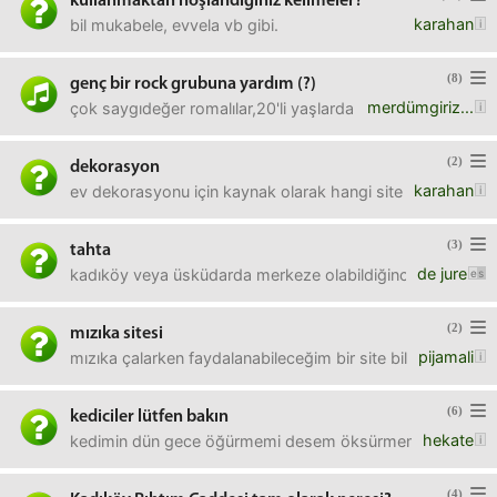
kullanmaktan hoşlandığınız kelimeler?
karahan
bil mukabele, evvela vb gibi.
(8)
genç bir rock grubuna yardım (?)
merdümgiriz...
çok saygıdeğer romalılar,20'li yaşlarda ve çok kaliteli ça
(2)
dekorasyon
karahan
ev dekorasyonu için kaynak olarak hangi siteyi kullanıyor
(3)
tahta
de jure
kadıköy veya üsküdarda merkeze olabildiğince yakın bir k
(2)
mızıka sitesi
pijamali
mızıka çalarken faydalanabileceğim bir site bileniniz var m
(6)
kediciler lütfen bakın
hekate
kedimin dün gece öğürmemi desem öksürmemi desem tuhaf can
(4)