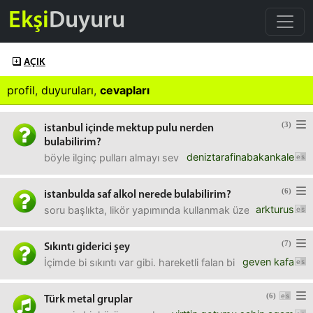
Ekşi
Duyuru
AÇIK
profil
,
duyuruları
,
cevapları
(3)
istanbul içinde mektup pulu nerden
bulabilirim?
deniztarafinabakankale
böyle ilginç pulları almayı seviyorum. bir pul koleksiyonu
(6)
istanbulda saf alkol nerede bulabilirim?
arkturus
soru başlıkta, likör yapımında kullanmak üzere arıyorum
(7)
Sıkıntı giderici şey
geven kafa
İçimde bi sıkıntı var gibi. hareketli falan bir iki şarkı öne
(6)
Türk metal gruplar