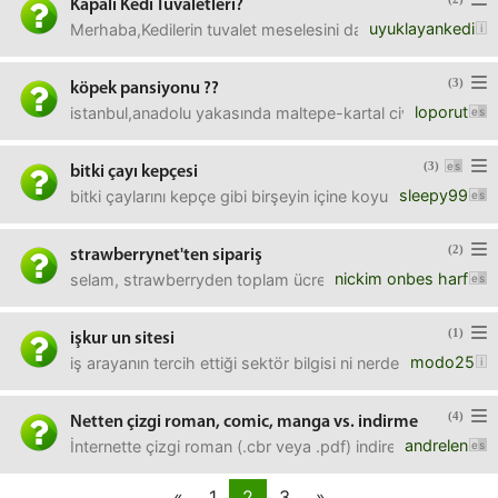
Kapalı Kedi Tuvaletleri?
uyuklayankedi
Merhaba,Kedilerin tuvalet meselesini daha kolay ve temiz ş
(3)
köpek pansiyonu ??
loporut
istanbul,anadolu yakasında maltepe-kartal civarlarında köp
(3)
bitki çayı kepçesi
sleepy99
bitki çaylarını kepçe gibi birşeyin içine koyup kupanın için
(2)
strawberrynet'ten sipariş
nickim onbes harf
selam, strawberryden toplam ücreti 150 lira olan 2 parça 
(1)
işkur un sitesi
modo25
iş arayanın tercih ettiği sektör bilgisi ni nerden güncelle
(4)
Netten çizgi roman, comic, manga vs. indirme
andrelen
İnternette çizgi roman (.cbr veya .pdf) indirebileceğim s
«
1
2
3
»