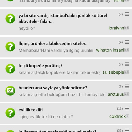
istanbul ya da izmir'e yılbaşına kadar ulaşamayacak durumda
(2)
ya bi site vardı, istanbul'daki günlük kültürel
aktiviteler falan...
loralynn
neydi o?
(4)
İlginç ürünler alabileceğim siteler..
winston insani
MerhabalarHani vardır ya ilginç ürünler satan siteler var.. Bu
(2)
felçli köpeğe yürüteç?
su sebeple
selamlar,felçli köpeklere takılan tekerlekli yürüteçler ner
(6)
headerı ana sayfaya yönlendirme?
arkturus
selamlar,nette bulduğum hazır bir temayı blogspota yükle
(11)
evlilik teklifi
coldnick
ilginç evlilik teklifi ne olabilr?
(33)