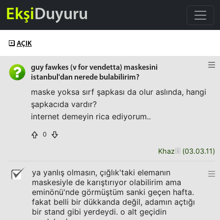
Ekşi
Duyuru
AÇIK
guy fawkes (v for vendetta) maskesini
istanbul'dan nerede bulabilirim?
maske yoksa sırf şapkası da olur aslında, hangi
şapkacıda vardır?
internet demeyin rica ediyorum..
0
Khaz
(
03.03.11
)
ya yanlış olmasın, çığlık'taki elemanın
maskesiyle de karıştırıyor olabilirim ama
eminönü'nde görmüştüm sanki geçen hafta.
fakat belli bir dükkanda değil, adamın açtığı
bir stand gibi yerdeydi. o alt geçidin