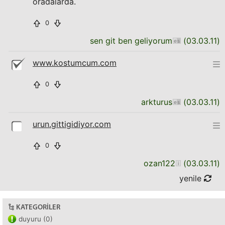
oradalarda.
0
sen git ben geliyorum
(
03.03.11
)
www.kostumcum.com
0
arkturus
(
03.03.11
)
urun.gittigidiyor.com
0
ozan122
(
03.03.11
)
yenile
KATEGORILER
duyuru (0)