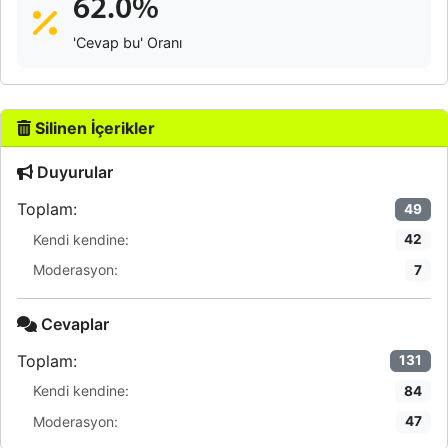
62.0%
'Cevap bu' Oranı
Silinen İçerikler
Duyurular
Toplam:
49
Kendi kendine:
42
Moderasyon:
7
Cevaplar
Toplam:
131
Kendi kendine:
84
Moderasyon:
47