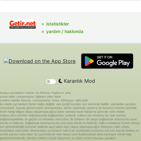
istatistikler
yardım / hakkında
Karanlık Mod
buraya yazılanların hakları Sir Anthony Hopkins'e aittir.
yazan eden compumaster, ilgilenen eden fader
modere edenler basond, compumaster, fraise, kibritsuyu, rakicandir
bu sitede yazılanların hiçbiri doğru değildir. site içeriği küçükler için sakıncalı olabilir. yazılardan yazarları
sorumludur. kaynak göstermeden alıntılanamaz. devlet tarafından atanmış bir kurumun internet üzerinde
kimin hangi bilgiye ulaşıp ulaşamayacağına karar vermesi insan haklarına aykırıdır. web siteleri
kullanıcıların istekleri doğrultusunda bağlandıkları yerlerdir. kullanıcılar isterlerse bir web sitesine
bağlanmayabilirler. bu güçleri ve imkanları mevcuttur. bir kullanıcı bir siteye bağlanmak istiyorsa bu onun
tercihi ve hakkıdır. bağlanmak istemiyorsa bu yine onun tercihi ve hakkıdır. halkın kendisine hizmet etmesi
için görevlendirdiği kurumlar hadlerini aşıp halka neye ulaşıp ulaşmayacağını bilmeyen cahil cühela
muamelesi edemezler. ebeveynlerin çocuklarını sakıncalı içeriklerden koruması için çok sayıda bedava ve
ücretli yazılım mevcuttur. bu yazılımlar bir web tarayıcısını kullanmaktan daha karmaşık teknik bilgi
gerektirmemektedir. devletin milletini küçük düşürmesi ve ebleh yerine koyması yasaktır.