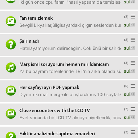
sui
İki gün önce cpu fanını "nasıl yapsam da temizlesem" diye 
(2)
Fan temizlemek
sui
Sevgili Likyalılar,Bilgisayardaki çılgın seslerden kurtulm
(8)
Şairin adı
sui
Hatırlayamıyorum delireceğim. Çok ünlü bir şair değildi muh
(3)
Marş ismi soruyorum hemen mırıldanıcam
sui
Ya bu bayram törenlerinde TRT'nin arka planda sürekli çald
(6)
Her sayfayı ayrı PDF yapmak
sui
Diyelim ki mail merge ile oluşturulmuş 100 sayfalık bir do
(2)
Close encounters with the LCD TV
sui
Evet sonunda bir LCD TV almaya niyetlendik, ancak sorular
(2)
Faktör analizinde sapıtma emareleri