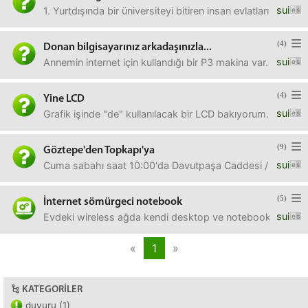
sui
1. Yurtdışında bir üniversiteyi bitiren insan evlatlarının 
(4)
Donan bilgisayarınız arkadaşınızla...
sui
Annemin internet için kullandığı bir P3 makina var. Bu m
(4)
Yine LCD
sui
Grafik işinde "de" kullanılacak bir LCD bakıyorum. 19" Sa
(9)
Göztepe'den Topkapı'ya
sui
Cuma sabahı saat 10:00'da Davutpaşa Caddesi / Topkapı a
(5)
İnternet sömürgeci notebook
sui
Evdeki wireless ağda kendi desktop ve notebookumuzla çalı
«
1
»
KATEGORILER
duyuru (1)