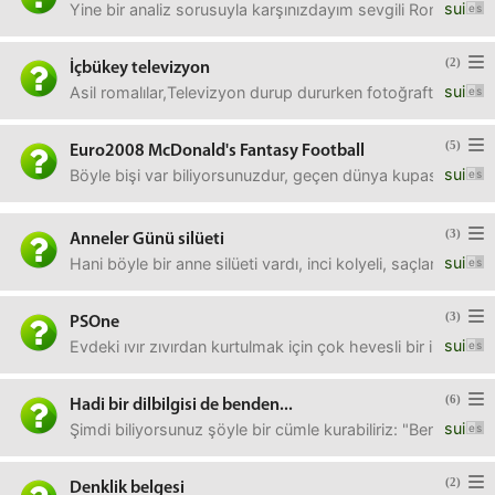
sui
Yine bir analiz sorusuyla karşınızdayım sevgili Romalılar,Ş
(2)
İçbükey televizyon
sui
Asil romalılar,Televizyon durup dururken fotoğrafta göründ
(5)
Euro2008 McDonald's Fantasy Football
sui
Böyle bişi var biliyorsunuzdur, geçen dünya kupasında da
(3)
Anneler Günü silüeti
sui
Hani böyle bir anne silüeti vardı, inci kolyeli, saçları dışa
(3)
PSOne
sui
Evdeki ıvır zıvırdan kurtulmak için çok hevesli bir insanım
(6)
Hadi bir dilbilgisi de benden...
sui
Şimdi biliyorsunuz şöyle bir cümle kurabiliriz: "Ben bu iş
(2)
Denklik belgesi