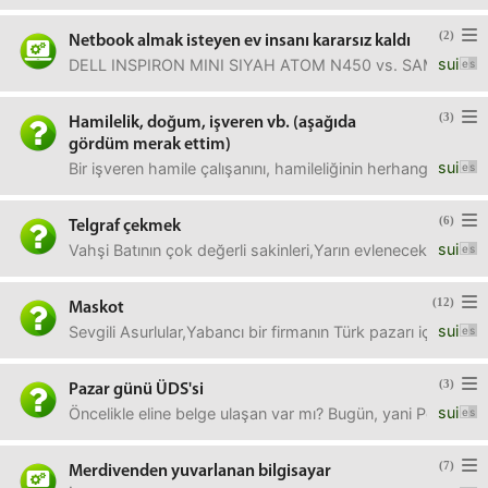
(2)
Netbook almak isteyen ev insanı kararsız kaldı
sui
DELL INSPIRON MINI SIYAH ATOM N450 vs. SAMSUNG N150
(3)
Hamilelik, doğum, işveren vb. (aşağıda
gördüm merak ettim)
sui
Bir işveren hamile çalışanını, hamileliğinin herhangi bir 
(6)
Telgraf çekmek
sui
Vahşi Batının çok değerli sakinleri,Yarın evlenecek bir ar
(12)
Maskot
sui
Sevgili Asurlular,Yabancı bir firmanın Türk pazarı için tasa
(3)
Pazar günü ÜDS'si
sui
Öncelikle eline belge ulaşan var mı? Bugün, yani Perşembe
(7)
Merdivenden yuvarlanan bilgisayar