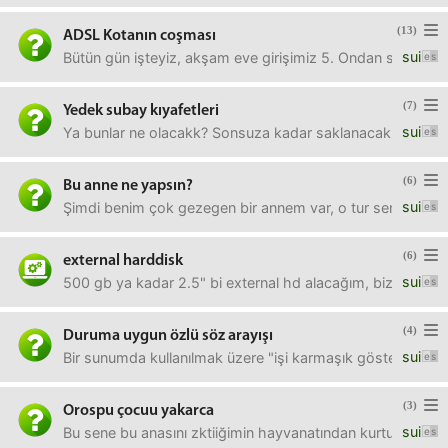
(13)
ADSL Kotanın coşması
sui
Bütün gün işteyiz, akşam eve girişimiz 5. Ondan sonra da 
(7)
Yedek subay kıyafetleri
sui
Ya bunlar ne olacakk? Sonsuza kadar saklanacak mı? Parde
(6)
Bu anne ne yapsın?
sui
Şimdi benim çok gezegen bir annem var, o tur senin bu ülk
(6)
external harddisk
sui
500 gb ya kadar 2.5" bi external hd alacağım, bizim ufaklı
(4)
Duruma uygun özlü söz arayışı
sui
Bir sunumda kullanılmak üzere "işi karmaşık göster ki sen
(3)
Orospu çocuu yakarca
sui
Bu sene bu anasını zktiiğimin hayvanatından kurtulmak iç