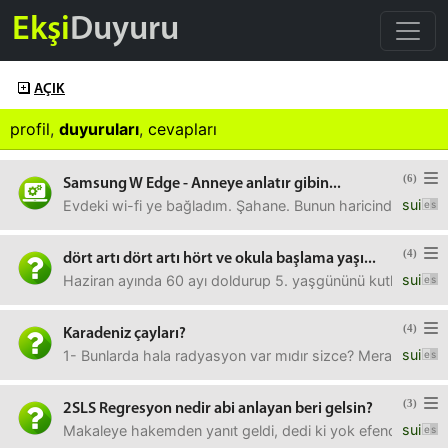
Ekşi
Duyuru
AÇIK
profil
,
duyuruları
,
cevapları
(6)
Samsung W Edge - Anneye anlatır gibin...
sui
Evdeki wi-fi ye bağladım. Şahane. Bunun haricinde wi-fi
(4)
dört artı dört artı hört ve okula başlama yaşı...
sui
Haziran ayında 60 ayı doldurup 5. yaşgününü kutlayacak
(4)
Karadeniz çayları?
sui
1- Bunlarda hala radyasyon var mıdır sizce? Merak ettim 
(3)
2SLS Regresyon nedir abi anlayan beri gelsin?
sui
Makaleye hakemden yanıt geldi, dedi ki yok efendim orad