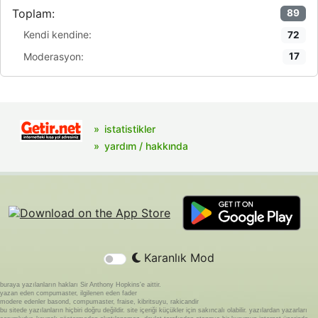
Toplam:
89
Kendi kendine:
72
Moderasyon:
17
istatistikler
yardım / hakkında
Karanlık Mod
buraya yazılanların hakları Sir Anthony Hopkins'e aittir.
yazan eden compumaster, ilgilenen eden fader
modere edenler basond, compumaster, fraise, kibritsuyu, rakicandir
bu sitede yazılanların hiçbiri doğru değildir. site içeriği küçükler için sakıncalı olabilir. yazılardan yazarları