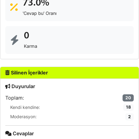
73.0%
'Cevap bu' Oranı
0
Karma
Silinen İçerikler
Duyurular
Toplam:
20
Kendi kendine:
18
Moderasyon:
2
Cevaplar