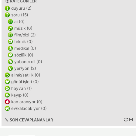
KATEGORILER
duyuru (2)
soru (15)
ai (0)
müzik (0)
film/dizi (2)
teknik (0)
medikal (0)
sözlük (0)
yabancı dil (0)
yer/yön (2)
alınık/satılık (0)
gönül işleri (0)
hayvan (1)
kayıp (0)
kan aranıyor (0)
ev/kalacak yer (0)
SON CEVAPLANANLAR