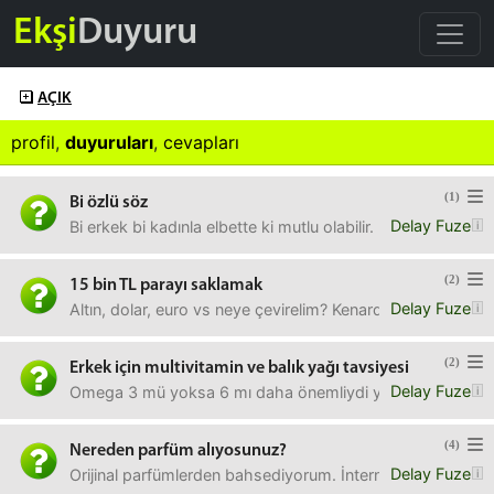
Ekşi
Duyuru
AÇIK
profil
,
duyuruları
,
cevapları
(1)
Bi özlü söz
Delay Fuze
Bi erkek bi kadınla elbette ki mutlu olabilir. Eğer ona aşık 
(2)
15 bin TL parayı saklamak
Delay Fuze
Altın, dolar, euro vs neye çevirelim? Kenarda duracak. Ba
(2)
Erkek için multivitamin ve balık yağı tavsiyesi
Delay Fuze
Omega 3 mü yoksa 6 mı daha önemliydi ya? Hangisi daha öne
(4)
Nereden parfüm alıyosunuz?
Delay Fuze
Orijinal parfümlerden bahsediyorum. İnternettekiler bayat 