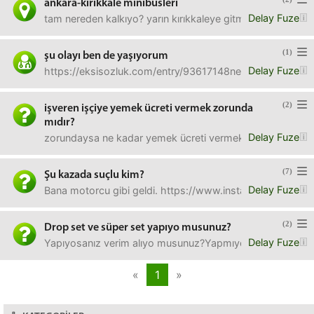
ankara-kırıkkale minibüsleri
Delay Fuze
tam nereden kalkıyo? yarın kırıkkaleye gitmem gerek de. 
(1)
şu olayı ben de yaşıyorum
Delay Fuze
https://eksisozluk.com/entry/93617148neden olabilir bu?
(2)
işveren işçiye yemek ücreti vermek zorunda
mıdır?
Delay Fuze
zorundaysa ne kadar yemek ücreti vermek zorundadır?
(7)
Şu kazada suçlu kim?
Delay Fuze
Bana motorcu gibi geldi. https://www.instagram.com/p
(2)
Drop set ve süper set yapıyo musunuz?
Delay Fuze
Yapıyosanız verim alıyo musunuz?Yapmıyosanız neden 
«
1
»