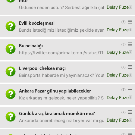
mü?
Delay Fuze
Üstünse neden üstün? Serbest ağırlıkla çalıştığın için dah
(3)
Evlilik sözleşmesi
Delay Fuze
Bunda istediğimizi istediğimiz şekilde ayarlamamız mümkün
(5)
Bu ne balığı
Delay Fuze
https://twitter.com/animalteroru/status/1164981015921
(2)
Liverpool chelsea maçı
Delay Fuze
Beinsports haberde mi yayınlanacak? Youtubedan canlı yay
(3)
Ankara Pazar günü yapılabilecekler
Delay Fuze
Kız arkadaşım gelecek, neler yapabiliriz? Sinema düşündüm
(2)
Günlük araç kiralamak mümkün mü?
Delay Fuze
Ankarada önerebileceğiniz bi yer var mı günlük araç kirala
(2)