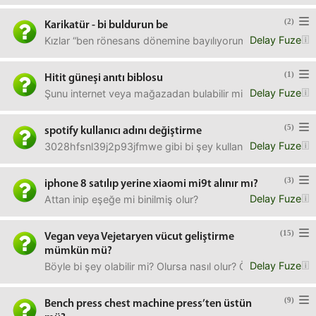
(2)
Karikatür - bi buldurun be
Delay Fuze
Kızlar “ben rönesans dönemine bayılıyorum, tam benlik ça
(1)
Hitit güneşi anıtı biblosu
Delay Fuze
Şunu internet veya mağazadan bulabilir miyim?Biblo, figür 
(5)
spotify kullanıcı adını değiştirme
Delay Fuze
3028hfsnl39j2p93jfmwe gibi bi şey kullanıcı adım. neden 
(3)
iphone 8 satılıp yerine xiaomi mi9t alınır mı?
Delay Fuze
Attan inip eşeğe mi binilmiş olur?
(15)
Vegan veya Vejetaryen vücut geliştirme
mümkün mü?
Delay Fuze
Böyle bi şey olabilir mi? Olursa nasıl olur? Örneğin vejetary
(9)
Bench press chest machine press’ten üstün